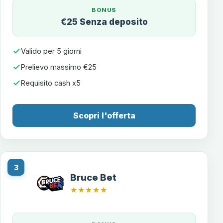
BONUS
€25 Senza deposito
Valido per 5 giorni
Prelievo massimo €25
Requisito cash x5
Scopri l'offerta
3
Bruce Bet
★★★★★