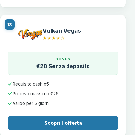
18
Vulkan Vegas
★★★★☆
BONUS
€20 Senza deposito
Requisito cash x5
Prelievo massimo €25
Valido per 5 giorni
Scopri l'offerta