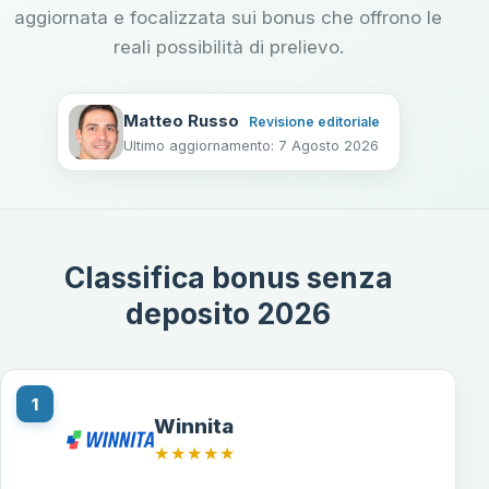
aggiornata e focalizzata sui bonus che offrono le
reali possibilità di prelievo.
Matteo Russo
Revisione editoriale
Ultimo aggiornamento: 7 Agosto 2026
Classifica bonus senza
deposito 2026
1
Winnita
★★★★★