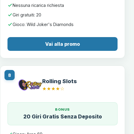
Nessuna ricarica richiesta
Giri gratuiti: 20
Gioco: Wild Joker's Diamonds
Vai alla promo
8
Rolling Slots
★★★★☆
BONUS
20 Giri Gratis Senza Deposito