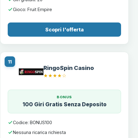
Gioco: Fruit Empire
Scopri l'offerta
11
RingoSpin Casino
★★★★☆
BONUS
100 Giri Gratis Senza Deposito
Codice: BONUS100
Nessuna ricarica richiesta