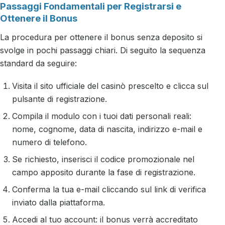
Passaggi Fondamentali per Registrarsi e
Ottenere il Bonus
La procedura per ottenere il bonus senza deposito si
svolge in pochi passaggi chiari. Di seguito la sequenza
standard da seguire:
Visita il sito ufficiale del casinò prescelto e clicca sul
pulsante di registrazione.
Compila il modulo con i tuoi dati personali reali:
nome, cognome, data di nascita, indirizzo e-mail e
numero di telefono.
Se richiesto, inserisci il codice promozionale nel
campo apposito durante la fase di registrazione.
Conferma la tua e-mail cliccando sul link di verifica
inviato dalla piattaforma.
Accedi al tuo account: il bonus verrà accreditato