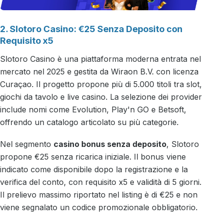
2. Slotoro Casino: €25 Senza Deposito con
Requisito x5
Slotoro Casino è una piattaforma moderna entrata nel
mercato nel 2025 e gestita da Wiraon B.V. con licenza
Curaçao. Il progetto propone più di 5.000 titoli tra slot,
giochi da tavolo e live casino. La selezione dei provider
include nomi come Evolution, Play'n GO e Betsoft,
offrendo un catalogo articolato su più categorie.
Nel segmento
casino bonus senza deposito
, Slotoro
propone €25 senza ricarica iniziale. Il bonus viene
indicato come disponibile dopo la registrazione e la
verifica del conto, con requisito x5 e validità di 5 giorni.
Il prelievo massimo riportato nel listing è di €25 e non
viene segnalato un codice promozionale obbligatorio.