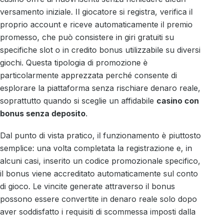
versamento iniziale. Il giocatore si registra, verifica il
proprio account e riceve automaticamente il premio
promesso, che può consistere in giri gratuiti su
specifiche slot o in credito bonus utilizzabile su diversi
giochi. Questa tipologia di promozione è
particolarmente apprezzata perché consente di
esplorare la piattaforma senza rischiare denaro reale,
soprattutto quando si sceglie un affidabile
casino con
bonus senza deposito
.
Dal punto di vista pratico, il funzionamento è piuttosto
semplice: una volta completata la registrazione e, in
alcuni casi, inserito un codice promozionale specifico,
il bonus viene accreditato automaticamente sul conto
di gioco. Le vincite generate attraverso il bonus
possono essere convertite in denaro reale solo dopo
aver soddisfatto i requisiti di scommessa imposti dalla