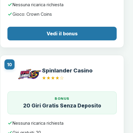
Nessuna ricarica richiesta
Gioco: Crown Coins
Vedi il bonus
10
Spinlander Casino
★★★★☆
BONUS
20 Giri Gratis Senza Deposito
Nessuna ricarica richiesta
Giri gratuiti: 20