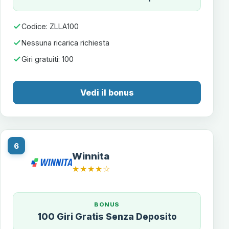
Codice: ZLLA100
Nessuna ricarica richiesta
Giri gratuiti: 100
Vedi il bonus
6
Winnita
★★★★☆
BONUS
100 Giri Gratis Senza Deposito