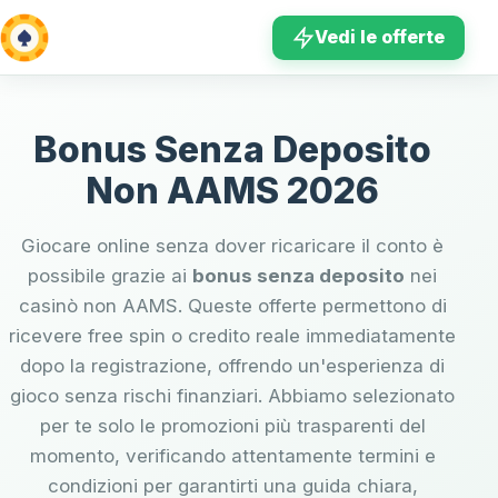
Vedi le offerte
Bonus Senza Deposito
Non AAMS 2026
Giocare online senza dover ricaricare il conto è
possibile grazie ai
bonus senza deposito
nei
casinò non AAMS. Queste offerte permettono di
ricevere free spin o credito reale immediatamente
dopo la registrazione, offrendo un'esperienza di
gioco senza rischi finanziari. Abbiamo selezionato
per te solo le promozioni più trasparenti del
momento, verificando attentamente termini e
condizioni per garantirti una guida chiara,