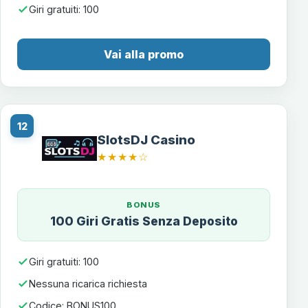
Giri gratuiti: 100
Vai alla promo
12
SlotsDJ Casino
★★★★☆
BONUS
100 Giri Gratis Senza Deposito
Giri gratuiti: 100
Nessuna ricarica richiesta
Codice: BONUS100