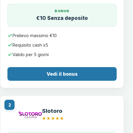
BONUS
€10 Senza deposito
Prelievo massimo €10
Requisito cash x5
Valido per 5 giorni
Vedi il bonus
2
Slotoro
★★★★★