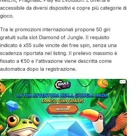
accessibile da diversi dispositivi e copre più categorie di
gioco.
Tra le promozioni internazionali propone 50 giri
gratuiti sulla slot Diamond of Jungle. Il requisito
indicato è x55 sulle vincite dei free spin, senza una
scadenza riportata nel listing. Il prelievo massimo è
fissato a €50 e l'attivazione viene descritta come
automatica dopo la registrazione.