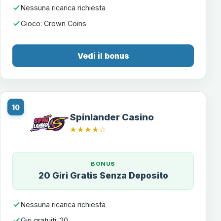
Nessuna ricarica richiesta
Gioco: Crown Coins
Vedi il bonus
10
Spinlander Casino
★★★★☆
BONUS
20 Giri Gratis Senza Deposito
Nessuna ricarica richiesta
Giri gratuiti: 20