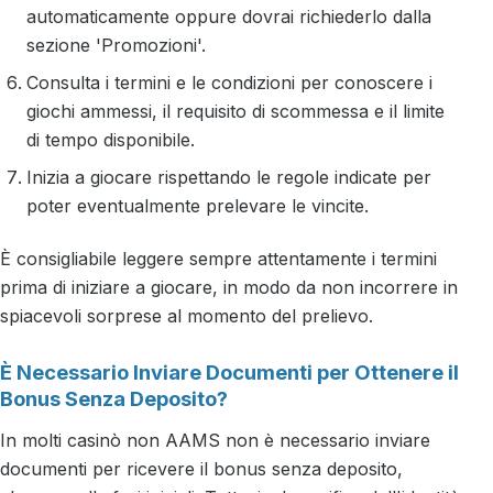
automaticamente oppure dovrai richiederlo dalla
sezione 'Promozioni'.
Consulta i termini e le condizioni per conoscere i
giochi ammessi, il requisito di scommessa e il limite
di tempo disponibile.
Inizia a giocare rispettando le regole indicate per
poter eventualmente prelevare le vincite.
È consigliabile leggere sempre attentamente i termini
prima di iniziare a giocare, in modo da non incorrere in
spiacevoli sorprese al momento del prelievo.
È Necessario Inviare Documenti per Ottenere il
Bonus Senza Deposito?
In molti casinò non AAMS non è necessario inviare
documenti per ricevere il bonus senza deposito,