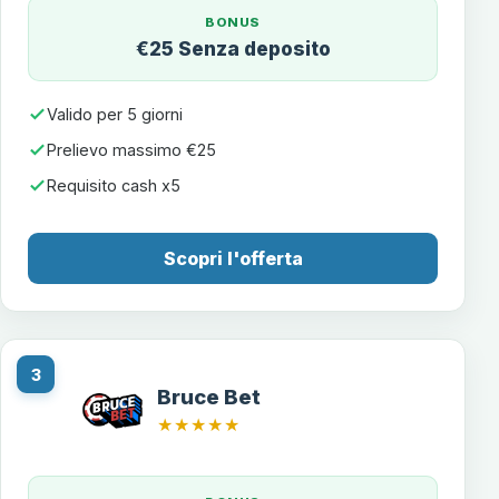
BONUS
€25 Senza deposito
Valido per 5 giorni
Prelievo massimo €25
Requisito cash x5
Scopri l'offerta
3
Bruce Bet
★★★★★