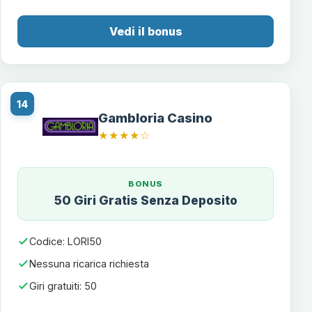
Vedi il bonus
14
Gambloria Casino
★★★★☆
BONUS
50 Giri Gratis Senza Deposito
Codice: LORI50
Nessuna ricarica richiesta
Giri gratuiti: 50