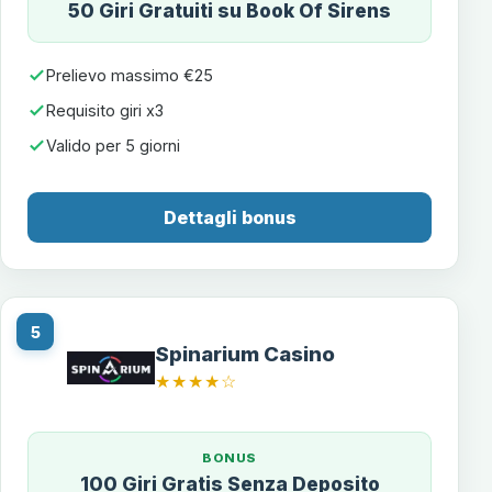
50 Giri Gratuiti su Book Of Sirens
Prelievo massimo €25
Requisito giri x3
Valido per 5 giorni
Dettagli bonus
5
Spinarium Casino
★★★★☆
BONUS
100 Giri Gratis Senza Deposito