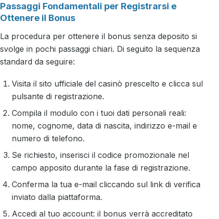
Passaggi Fondamentali per Registrarsi e
Ottenere il Bonus
La procedura per ottenere il bonus senza deposito si
svolge in pochi passaggi chiari. Di seguito la sequenza
standard da seguire:
Visita il sito ufficiale del casinò prescelto e clicca sul
pulsante di registrazione.
Compila il modulo con i tuoi dati personali reali:
nome, cognome, data di nascita, indirizzo e-mail e
numero di telefono.
Se richiesto, inserisci il codice promozionale nel
campo apposito durante la fase di registrazione.
Conferma la tua e-mail cliccando sul link di verifica
inviato dalla piattaforma.
Accedi al tuo account: il bonus verrà accreditato