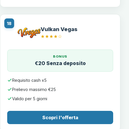
18
Vulkan Vegas
★★★★☆
BONUS
€20 Senza deposito
Requisito cash x5
Prelievo massimo €25
Valido per 5 giorni
Scopri l'offerta