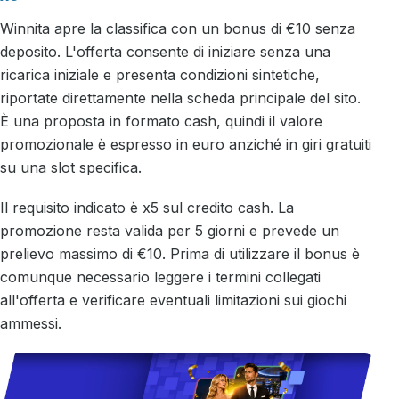
Winnita apre la classifica con un bonus di €10 senza
deposito. L'offerta consente di iniziare senza una
ricarica iniziale e presenta condizioni sintetiche,
riportate direttamente nella scheda principale del sito.
È una proposta in formato cash, quindi il valore
promozionale è espresso in euro anziché in giri gratuiti
su una slot specifica.
Il requisito indicato è x5 sul credito cash. La
promozione resta valida per 5 giorni e prevede un
prelievo massimo di €10. Prima di utilizzare il bonus è
comunque necessario leggere i termini collegati
all'offerta e verificare eventuali limitazioni sui giochi
ammessi.