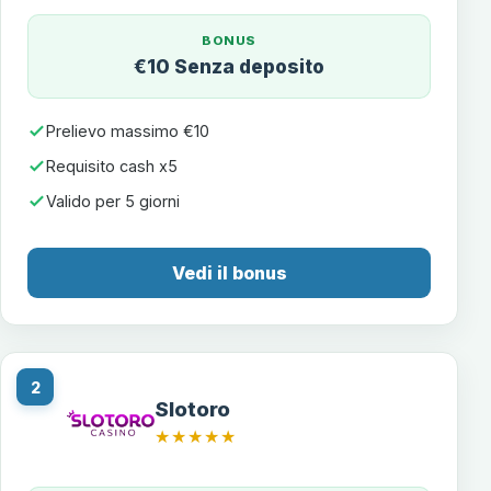
BONUS
€10 Senza deposito
Prelievo massimo €10
Requisito cash x5
Valido per 5 giorni
Vedi il bonus
2
Slotoro
★★★★★