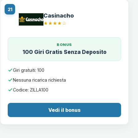
21
Casinacho
★★★★☆
BONUS
100 Giri Gratis Senza Deposito
Giri gratuiti: 100
Nessuna ricarica richiesta
Codice: ZILLA100
Vedi il bonus