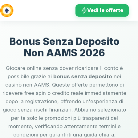
Vedi le offerte
Bonus Senza Deposito
Non AAMS 2026
Giocare online senza dover ricaricare il conto è
possibile grazie ai
bonus senza deposito
nei
casinò non AAMS. Queste offerte permettono di
ricevere free spin o credito reale immediatamente
dopo la registrazione, offrendo un'esperienza di
gioco senza rischi finanziari. Abbiamo selezionato
per te solo le promozioni più trasparenti del
momento, verificando attentamente termini e
condizioni per garantirti una guida chiara,