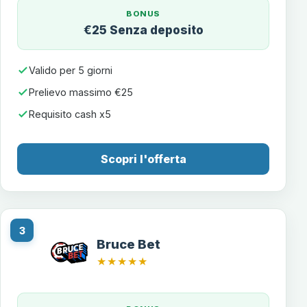
BONUS
€25 Senza deposito
Valido per 5 giorni
Prelievo massimo €25
Requisito cash x5
Scopri l'offerta
3
Bruce Bet
★★★★★