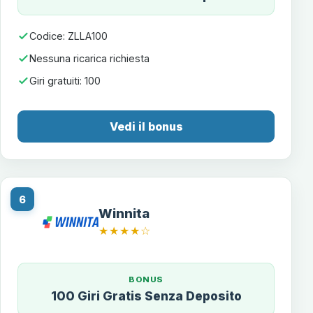
Codice: ZLLA100
Nessuna ricarica richiesta
Giri gratuiti: 100
Vedi il bonus
6
Winnita
★★★★☆
BONUS
100 Giri Gratis Senza Deposito