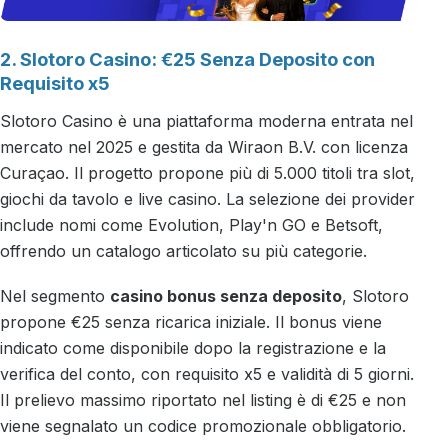
2. Slotoro Casino: €25 Senza Deposito con
Requisito x5
Slotoro Casino è una piattaforma moderna entrata nel
mercato nel 2025 e gestita da Wiraon B.V. con licenza
Curaçao. Il progetto propone più di 5.000 titoli tra slot,
giochi da tavolo e live casino. La selezione dei provider
include nomi come Evolution, Play'n GO e Betsoft,
offrendo un catalogo articolato su più categorie.
Nel segmento
casino bonus senza deposito
, Slotoro
propone €25 senza ricarica iniziale. Il bonus viene
indicato come disponibile dopo la registrazione e la
verifica del conto, con requisito x5 e validità di 5 giorni.
Il prelievo massimo riportato nel listing è di €25 e non
viene segnalato un codice promozionale obbligatorio.