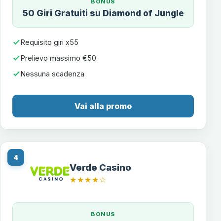
BONUS
50 Giri Gratuiti su Diamond of Jungle
Requisito giri x55
Prelievo massimo €50
Nessuna scadenza
Vai alla promo
4
Verde Casino
★★★★☆
BONUS