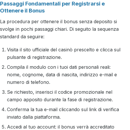
Passaggi Fondamentali per Registrarsi e
Ottenere il Bonus
La procedura per ottenere il bonus senza deposito si
svolge in pochi passaggi chiari. Di seguito la sequenza
standard da seguire:
Visita il sito ufficiale del casinò prescelto e clicca sul
pulsante di registrazione.
Compila il modulo con i tuoi dati personali reali:
nome, cognome, data di nascita, indirizzo e-mail e
numero di telefono.
Se richiesto, inserisci il codice promozionale nel
campo apposito durante la fase di registrazione.
Conferma la tua e-mail cliccando sul link di verifica
inviato dalla piattaforma.
Accedi al tuo account: il bonus verrà accreditato