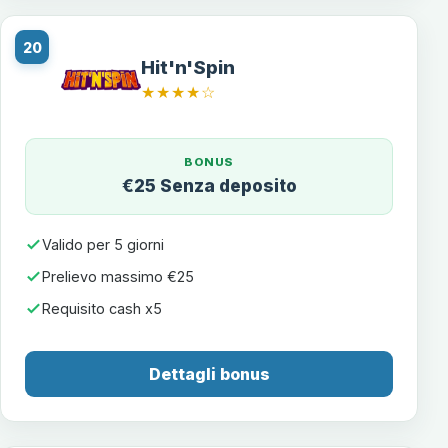
20
Hit'n'Spin
★★★★☆
BONUS
€25 Senza deposito
Valido per 5 giorni
Prelievo massimo €25
Requisito cash x5
Dettagli bonus