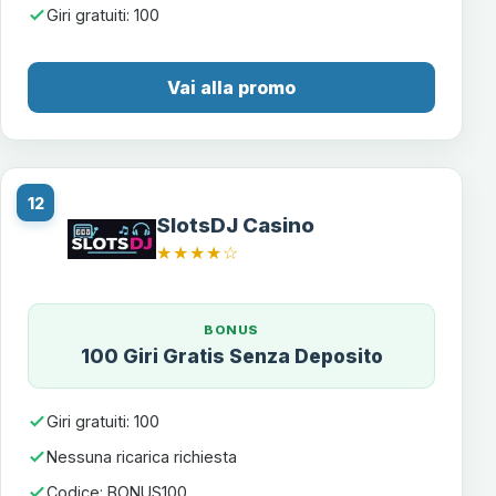
Giri gratuiti: 100
Vai alla promo
12
SlotsDJ Casino
★★★★☆
BONUS
100 Giri Gratis Senza Deposito
Giri gratuiti: 100
Nessuna ricarica richiesta
Codice: BONUS100