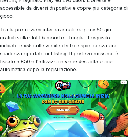
accessibile da diversi dispositivi e copre più categorie di
gioco.
Tra le promozioni internazionali propone 50 giri
gratuiti sulla slot Diamond of Jungle. Il requisito
indicato è x55 sulle vincite dei free spin, senza una
scadenza riportata nel listing. Il prelievo massimo è
fissato a €50 e l'attivazione viene descritta come
automatica dopo la registrazione.