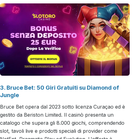
3. Bruce Bet: 50 Giri Gratuiti su Diamond of
Jungle
Bruce Bet opera dal 2023 sotto licenza Curaçao ed è
gestito da Beriston Limited. Il casinò presenta un
catalogo che supera gli 8.000 giochi, comprendendo
slot, tavoli live e prodotti speciali di provider come
NetEnt, Pragmatic Play ed Evolution. L'offerta è