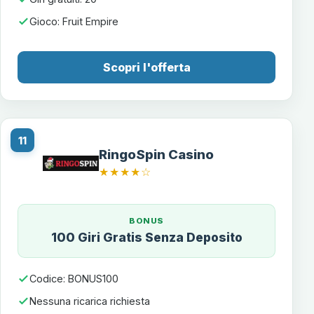
Gioco: Fruit Empire
Scopri l'offerta
11
RingoSpin Casino
★★★★☆
BONUS
100 Giri Gratis Senza Deposito
Codice: BONUS100
Nessuna ricarica richiesta