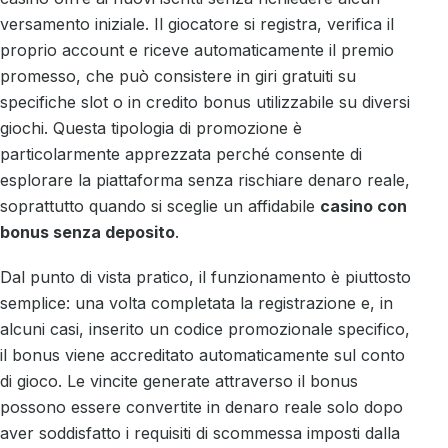
versamento iniziale. Il giocatore si registra, verifica il
proprio account e riceve automaticamente il premio
promesso, che può consistere in giri gratuiti su
specifiche slot o in credito bonus utilizzabile su diversi
giochi. Questa tipologia di promozione è
particolarmente apprezzata perché consente di
esplorare la piattaforma senza rischiare denaro reale,
soprattutto quando si sceglie un affidabile
casino con
bonus senza deposito
.
Dal punto di vista pratico, il funzionamento è piuttosto
semplice: una volta completata la registrazione e, in
alcuni casi, inserito un codice promozionale specifico,
il bonus viene accreditato automaticamente sul conto
di gioco. Le vincite generate attraverso il bonus
possono essere convertite in denaro reale solo dopo
aver soddisfatto i requisiti di scommessa imposti dalla