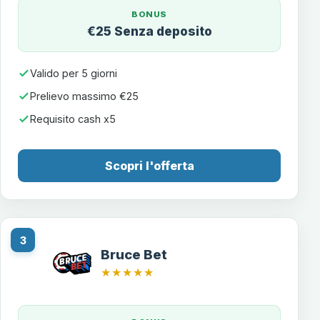
BONUS
€25 Senza deposito
Valido per 5 giorni
Prelievo massimo €25
Requisito cash x5
Scopri l'offerta
3
Bruce Bet
★★★★★