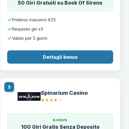
50 Giri Gratuiti su Book Of Sirens
Prelievo massimo €25
Requisito giri x3
Valido per 5 giorni
Dettagli bonus
5
Spinarium Casino
★★★★☆
BONUS
100 Giri Gratis Senza Deposito