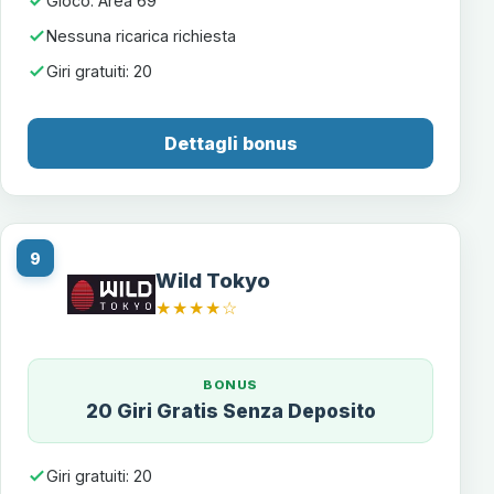
Gioco: Area 69
Nessuna ricarica richiesta
Giri gratuiti: 20
Dettagli bonus
9
Wild Tokyo
★★★★☆
BONUS
20 Giri Gratis Senza Deposito
Giri gratuiti: 20