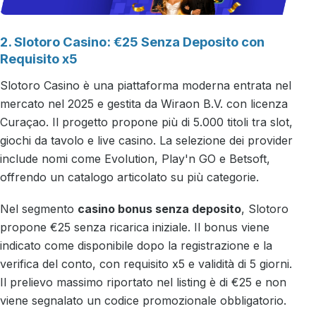
2. Slotoro Casino: €25 Senza Deposito con
Requisito x5
Slotoro Casino è una piattaforma moderna entrata nel
mercato nel 2025 e gestita da Wiraon B.V. con licenza
Curaçao. Il progetto propone più di 5.000 titoli tra slot,
giochi da tavolo e live casino. La selezione dei provider
include nomi come Evolution, Play'n GO e Betsoft,
offrendo un catalogo articolato su più categorie.
Nel segmento
casino bonus senza deposito
, Slotoro
propone €25 senza ricarica iniziale. Il bonus viene
indicato come disponibile dopo la registrazione e la
verifica del conto, con requisito x5 e validità di 5 giorni.
Il prelievo massimo riportato nel listing è di €25 e non
viene segnalato un codice promozionale obbligatorio.