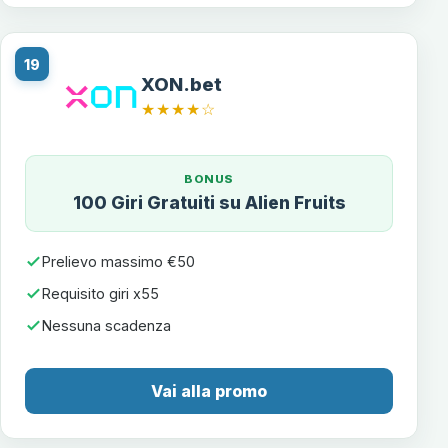
19
XON.bet
★★★★☆
BONUS
100 Giri Gratuiti su Alien Fruits
Prelievo massimo €50
Requisito giri x55
Nessuna scadenza
Vai alla promo