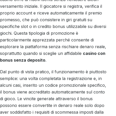
versamento iniziale. Il giocatore si registra, verifica il
proprio account e riceve automaticamente il premio
promesso, che può consistere in giri gratuiti su
specifiche slot o in credito bonus utilizzabile su diversi
giochi. Questa tipologia di promozione è
particolarmente apprezzata perché consente di
esplorare la piattaforma senza rischiare denaro reale,
soprattutto quando si sceglie un affidabile
casino con
bonus senza deposito
.
Dal punto di vista pratico, il funzionamento è piuttosto
semplice: una volta completata la registrazione e, in
alcuni casi, inserito un codice promozionale specifico,
il bonus viene accreditato automaticamente sul conto
di gioco. Le vincite generate attraverso il bonus
possono essere convertite in denaro reale solo dopo
aver soddisfatto i requisiti di scommessa imposti dalla