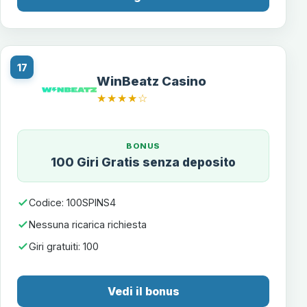
17
WinBeatz Casino
★★★★☆
BONUS
100 Giri Gratis senza deposito
Codice: 100SPINS4
Nessuna ricarica richiesta
Giri gratuiti: 100
Vedi il bonus