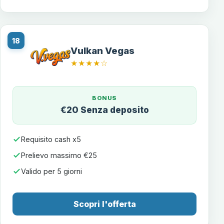
18
Vulkan Vegas
★★★★☆
BONUS
€20 Senza deposito
Requisito cash x5
Prelievo massimo €25
Valido per 5 giorni
Scopri l'offerta