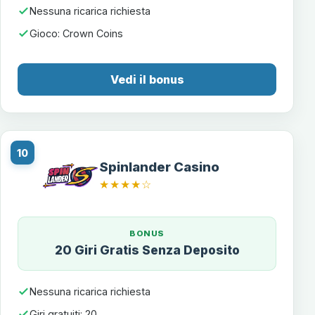
Nessuna ricarica richiesta
Gioco: Crown Coins
Vedi il bonus
10
Spinlander Casino
★★★★☆
BONUS
20 Giri Gratis Senza Deposito
Nessuna ricarica richiesta
Giri gratuiti: 20