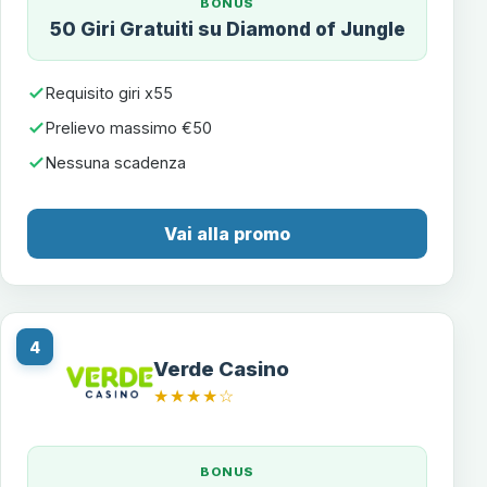
BONUS
50 Giri Gratuiti su Diamond of Jungle
Requisito giri x55
Prelievo massimo €50
Nessuna scadenza
Vai alla promo
4
Verde Casino
★★★★☆
BONUS