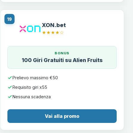
19
XON.bet
★★★★☆
BONUS
100 Giri Gratuiti su Alien Fruits
Prelievo massimo €50
Requisito giri x55
Nessuna scadenza
Vai alla promo