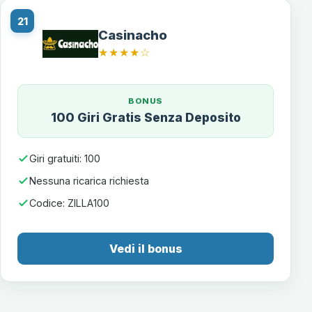
21
Casinacho
★★★★☆
BONUS
100 Giri Gratis Senza Deposito
Giri gratuiti: 100
Nessuna ricarica richiesta
Codice: ZILLA100
Vedi il bonus