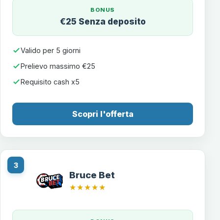
BONUS
€25 Senza deposito
Valido per 5 giorni
Prelievo massimo €25
Requisito cash x5
Scopri l'offerta
3
Bruce Bet
★★★★★