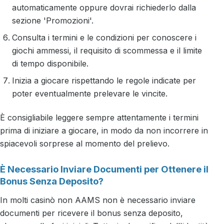
automaticamente oppure dovrai richiederlo dalla
sezione 'Promozioni'.
Consulta i termini e le condizioni per conoscere i
giochi ammessi, il requisito di scommessa e il limite
di tempo disponibile.
Inizia a giocare rispettando le regole indicate per
poter eventualmente prelevare le vincite.
È consigliabile leggere sempre attentamente i termini
prima di iniziare a giocare, in modo da non incorrere in
spiacevoli sorprese al momento del prelievo.
È Necessario Inviare Documenti per Ottenere il
Bonus Senza Deposito?
In molti casinò non AAMS non è necessario inviare
documenti per ricevere il bonus senza deposito,