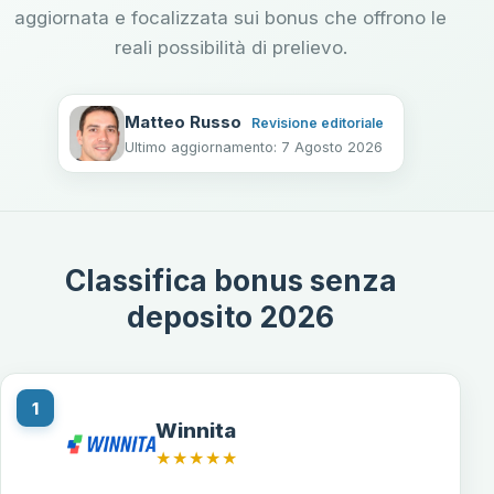
aggiornata e focalizzata sui bonus che offrono le
reali possibilità di prelievo.
Matteo Russo
Revisione editoriale
Ultimo aggiornamento: 7 Agosto 2026
Classifica bonus senza
deposito 2026
1
Winnita
★★★★★