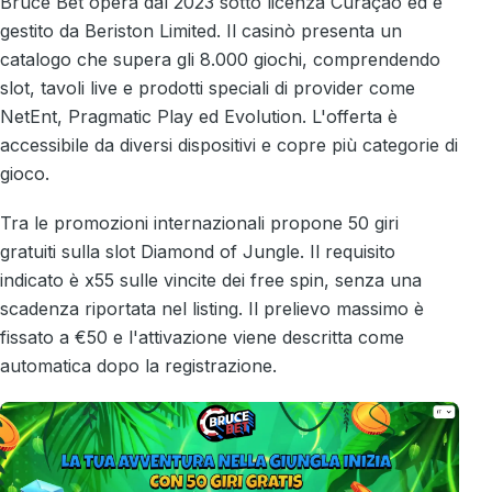
Bruce Bet opera dal 2023 sotto licenza Curaçao ed è
gestito da Beriston Limited. Il casinò presenta un
catalogo che supera gli 8.000 giochi, comprendendo
slot, tavoli live e prodotti speciali di provider come
NetEnt, Pragmatic Play ed Evolution. L'offerta è
accessibile da diversi dispositivi e copre più categorie di
gioco.
Tra le promozioni internazionali propone 50 giri
gratuiti sulla slot Diamond of Jungle. Il requisito
indicato è x55 sulle vincite dei free spin, senza una
scadenza riportata nel listing. Il prelievo massimo è
fissato a €50 e l'attivazione viene descritta come
automatica dopo la registrazione.