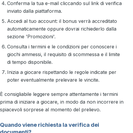
Conferma la tua e-mail cliccando sul link di verifica
inviato dalla piattaforma.
Accedi al tuo account: il bonus verrà accreditato
automaticamente oppure dovrai richiederlo dalla
sezione 'Promozioni'.
Consulta i termini e le condizioni per conoscere i
giochi ammessi, il requisito di scommessa e il limite
di tempo disponibile.
Inizia a giocare rispettando le regole indicate per
poter eventualmente prelevare le vincite.
È consigliabile leggere sempre attentamente i termini
prima di iniziare a giocare, in modo da non incorrere in
spiacevoli sorprese al momento del prelievo.
Quando viene richiesta la verifica dei
documenti?