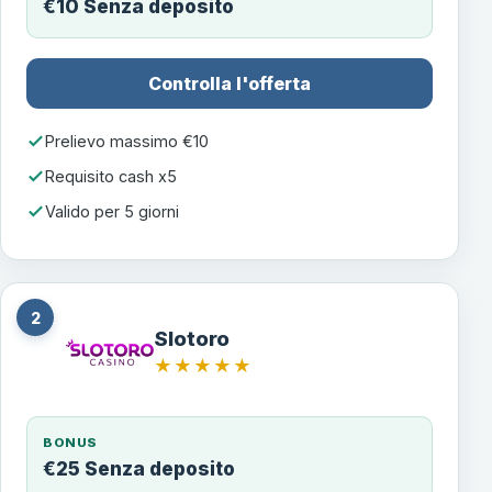
€10 Senza deposito
Controlla l'offerta
Prelievo massimo €10
Requisito cash x5
Valido per 5 giorni
2
Slotoro
★★★★★
BONUS
€25 Senza deposito