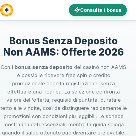
Consulta i bonus
Bonus Senza Deposito
Non AAMS: Offerte 2026
Con i
bonus senza deposito
dei casinò non AAMS
è possibile ricevere free spin o credito
promozionale dopo la registrazione, senza
effettuare una ricarica. La selezione confronta
valore dell'offerta, requisiti di puntata, durata e
tetto alle vincite, così da distinguere rapidamente le
promozioni con condizioni più leggibili. Le schede
mostrano i dati essenziali, mentre la guida spiega
quando il saldo ottenuto può diventare prelevabile.