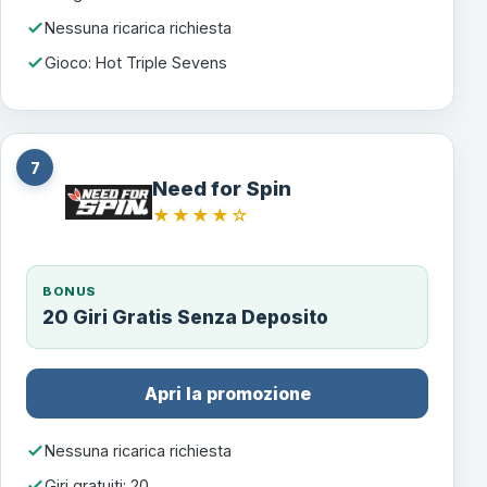
Nessuna ricarica richiesta
Gioco: Hot Triple Sevens
7
Need for Spin
★★★★☆
BONUS
20 Giri Gratis Senza Deposito
Apri la promozione
Nessuna ricarica richiesta
Giri gratuiti: 20