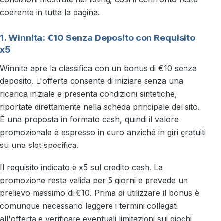
coerente in tutta la pagina.
1. Winnita: €10 Senza Deposito con Requisito
x5
Winnita apre la classifica con un bonus di €10 senza
deposito. L'offerta consente di iniziare senza una
ricarica iniziale e presenta condizioni sintetiche,
riportate direttamente nella scheda principale del sito.
È una proposta in formato cash, quindi il valore
promozionale è espresso in euro anziché in giri gratuiti
su una slot specifica.
Il requisito indicato è x5 sul credito cash. La
promozione resta valida per 5 giorni e prevede un
prelievo massimo di €10. Prima di utilizzare il bonus è
comunque necessario leggere i termini collegati
all'offerta e verificare eventuali limitazioni sui giochi