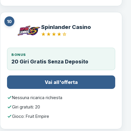
10
Spinlander Casino
★★★★☆
BONUS
20 Giri Gratis Senza Deposito
Vai all'offerta
Nessuna ricarica richiesta
Giri gratuiti: 20
Gioco: Fruit Empire