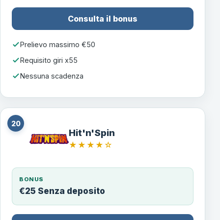
Consulta il bonus
Prelievo massimo €50
Requisito giri x55
Nessuna scadenza
20
Hit'n'Spin
★★★★☆
BONUS
€25 Senza deposito