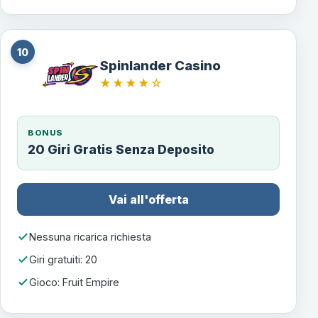
10
Spinlander Casino
★★★★☆
BONUS
20 Giri Gratis Senza Deposito
Vai all'offerta
Nessuna ricarica richiesta
Giri gratuiti: 20
Gioco: Fruit Empire