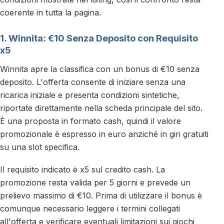
coerente in tutta la pagina.
1. Winnita: €10 Senza Deposito con Requisito
x5
Winnita apre la classifica con un bonus di €10 senza
deposito. L'offerta consente di iniziare senza una
ricarica iniziale e presenta condizioni sintetiche,
riportate direttamente nella scheda principale del sito.
È una proposta in formato cash, quindi il valore
promozionale è espresso in euro anziché in giri gratuiti
su una slot specifica.
Il requisito indicato è x5 sul credito cash. La
promozione resta valida per 5 giorni e prevede un
prelievo massimo di €10. Prima di utilizzare il bonus è
comunque necessario leggere i termini collegati
all'offerta e verificare eventuali limitazioni sui giochi