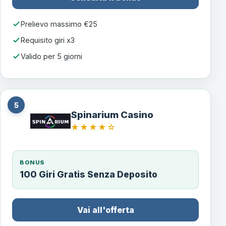
Prelievo massimo €25
Requisito giri x3
Valido per 5 giorni
5
Spinarium Casino
★★★★☆
BONUS
100 Giri Gratis Senza Deposito
Vai all'offerta