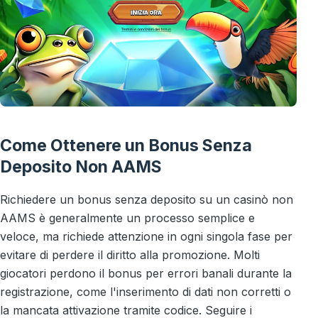
Come Ottenere un Bonus Senza
Deposito Non AAMS
Richiedere un bonus senza deposito su un casinò non
AAMS è generalmente un processo semplice e
veloce, ma richiede attenzione in ogni singola fase per
evitare di perdere il diritto alla promozione. Molti
giocatori perdono il bonus per errori banali durante la
registrazione, come l'inserimento di dati non corretti o
la mancata attivazione tramite codice. Seguire i