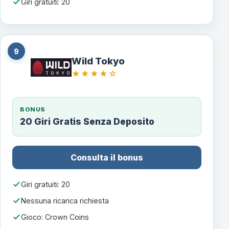
Giri gratuiti: 20
9
Wild Tokyo
★★★★☆
BONUS
20 Giri Gratis Senza Deposito
Consulta il bonus
Giri gratuiti: 20
Nessuna ricarica richiesta
Gioco: Crown Coins