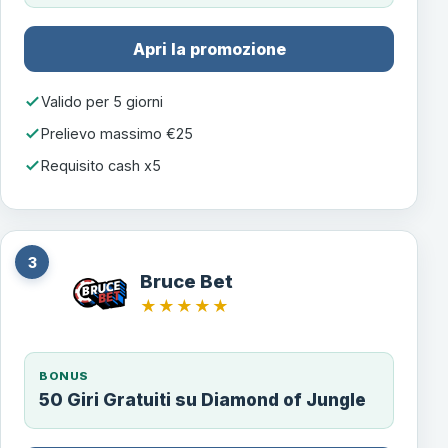
Apri la promozione
Valido per 5 giorni
Prelievo massimo €25
Requisito cash x5
3
Bruce Bet
★★★★★
BONUS
50 Giri Gratuiti su Diamond of Jungle