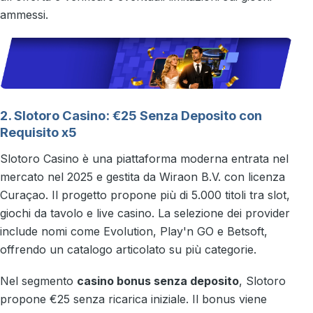
ammessi.
2. Slotoro Casino: €25 Senza Deposito con
Requisito x5
Slotoro Casino è una piattaforma moderna entrata nel
mercato nel 2025 e gestita da Wiraon B.V. con licenza
Curaçao. Il progetto propone più di 5.000 titoli tra slot,
giochi da tavolo e live casino. La selezione dei provider
include nomi come Evolution, Play'n GO e Betsoft,
offrendo un catalogo articolato su più categorie.
Nel segmento
casino bonus senza deposito
, Slotoro
propone €25 senza ricarica iniziale. Il bonus viene