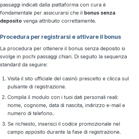
passaggi indicati dalla piattaforma con cura è
fondamentale per assicurarsi che il
bonus senza
deposito
venga attribuito correttamente.
Procedura per registrarsi e attivare il bonus
La procedura per ottenere il bonus senza deposito si
svolge in pochi passaggi chiari. Di seguito la sequenza
standard da seguire:
Visita il sito ufficiale del casinò prescelto e clicca sul
pulsante di registrazione.
Compila il modulo con i tuoi dati personali reali:
nome, cognome, data di nascita, indirizzo e-mail e
numero di telefono.
Se richiesto, inserisci il codice promozionale nel
campo apposito durante la fase di registrazione.