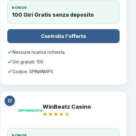
BONUS
100 Giri Gratis senza deposito
Controlla l'offerta
Nessuna ricarica richiesta
Giri gratuiti: 100
Codice: SPINANIAFS
17
WinBeatz Casino
★★★★☆
BONUS