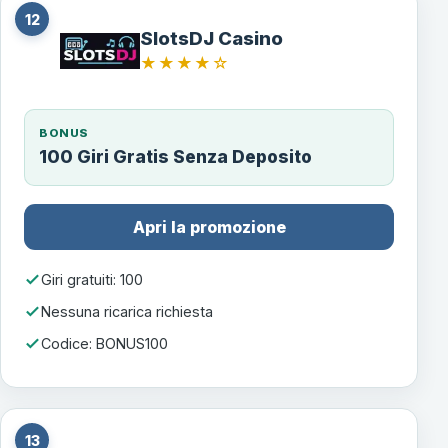
12
SlotsDJ Casino
★★★★☆
BONUS
100 Giri Gratis Senza Deposito
Apri la promozione
Giri gratuiti: 100
Nessuna ricarica richiesta
Codice: BONUS100
13