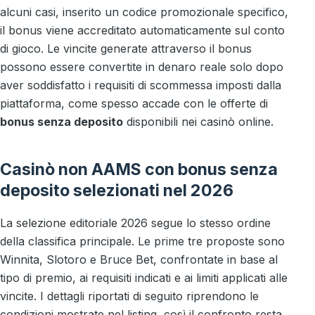
alcuni casi, inserito un codice promozionale specifico,
il bonus viene accreditato automaticamente sul conto
di gioco. Le vincite generate attraverso il bonus
possono essere convertite in denaro reale solo dopo
aver soddisfatto i requisiti di scommessa imposti dalla
piattaforma, come spesso accade con le offerte di
bonus senza deposito
disponibili nei casinò online.
Casinò non AAMS con bonus senza
deposito selezionati nel 2026
La selezione editoriale 2026 segue lo stesso ordine
della classifica principale. Le prime tre proposte sono
Winnita, Slotoro e Bruce Bet, confrontate in base al
tipo di premio, ai requisiti indicati e ai limiti applicati alle
vincite. I dettagli riportati di seguito riprendono le
condizioni mostrate nel listing, così il confronto resta