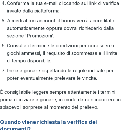
Conferma la tua e-mail cliccando sul link di verifica
inviato dalla piattaforma.
Accedi al tuo account: il bonus verrà accreditato
automaticamente oppure dovrai richiederlo dalla
sezione 'Promozioni'.
Consulta i termini e le condizioni per conoscere i
giochi ammessi, il requisito di scommessa e il limite
di tempo disponibile.
Inizia a giocare rispettando le regole indicate per
poter eventualmente prelevare le vincite.
È consigliabile leggere sempre attentamente i termini
prima di iniziare a giocare, in modo da non incorrere in
spiacevoli sorprese al momento del prelievo.
Quando viene richiesta la verifica dei
documenti?