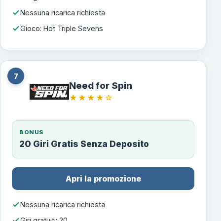
Nessuna ricarica richiesta
Gioco: Hot Triple Sevens
7
Need for Spin
★★★★☆
BONUS
20 Giri Gratis Senza Deposito
Apri la promozione
Nessuna ricarica richiesta
Giri gratuiti: 20