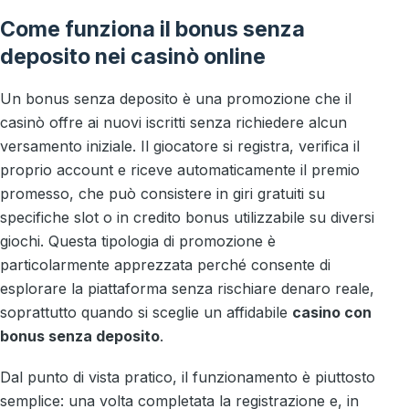
Come funziona il bonus senza
deposito nei casinò online
Un bonus senza deposito è una promozione che il
casinò offre ai nuovi iscritti senza richiedere alcun
versamento iniziale. Il giocatore si registra, verifica il
proprio account e riceve automaticamente il premio
promesso, che può consistere in giri gratuiti su
specifiche slot o in credito bonus utilizzabile su diversi
giochi. Questa tipologia di promozione è
particolarmente apprezzata perché consente di
esplorare la piattaforma senza rischiare denaro reale,
soprattutto quando si sceglie un affidabile
casino con
bonus senza deposito
.
Dal punto di vista pratico, il funzionamento è piuttosto
semplice: una volta completata la registrazione e, in