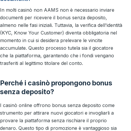
In molti casinò non AAMS non è necessario inviare
documenti per ricevere il bonus senza deposito,
almeno nelle fasi iniziali. Tuttavia, la verifica dell'identità
(KYC, Know Your Customer) diventa obbligatoria nel
momento in cui si desidera prelevare le vincite
accumulate. Questo processo tutela sia il giocatore
che la piattaforma, garantendo che i fondi vengano
trasferiti al legittimo titolare del conto.
Perché i casinò propongono bonus
senza deposito?
I casinò online offrono bonus senza deposito come
strumento per attirare nuovi giocatori e invogliarli a
provare la piattaforma senza rischiare il proprio
denaro. Questo tipo di promozione è vantaggioso sia