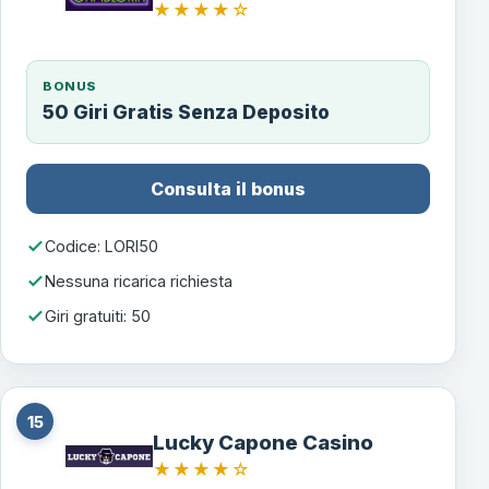
★★★★☆
BONUS
50 Giri Gratis Senza Deposito
Consulta il bonus
Codice: LORI50
Nessuna ricarica richiesta
Giri gratuiti: 50
15
Lucky Capone Casino
★★★★☆