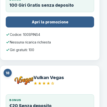
100 Giri Gratis senza deposito
Apri la promozione
Codice: 100SPINS4
Nessuna ricarica richiesta
Giri gratuiti: 100
18
Vulkan Vegas
★★★★☆
BONUS
€20 Senza deposito