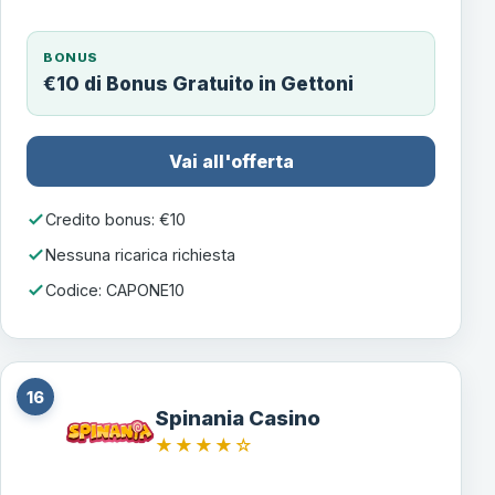
BONUS
€10 di Bonus Gratuito in Gettoni
Vai all'offerta
Credito bonus: €10
Nessuna ricarica richiesta
Codice: CAPONE10
16
Spinania Casino
★★★★☆