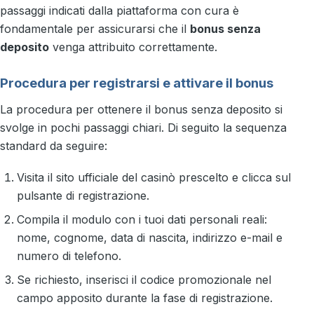
passaggi indicati dalla piattaforma con cura è
fondamentale per assicurarsi che il
bonus senza
deposito
venga attribuito correttamente.
Procedura per registrarsi e attivare il bonus
La procedura per ottenere il bonus senza deposito si
svolge in pochi passaggi chiari. Di seguito la sequenza
standard da seguire:
Visita il sito ufficiale del casinò prescelto e clicca sul
pulsante di registrazione.
Compila il modulo con i tuoi dati personali reali:
nome, cognome, data di nascita, indirizzo e-mail e
numero di telefono.
Se richiesto, inserisci il codice promozionale nel
campo apposito durante la fase di registrazione.