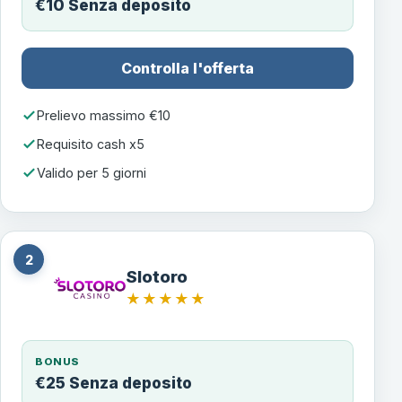
€10 Senza deposito
Controlla l'offerta
Prelievo massimo €10
Requisito cash x5
Valido per 5 giorni
2
Slotoro
★★★★★
BONUS
€25 Senza deposito