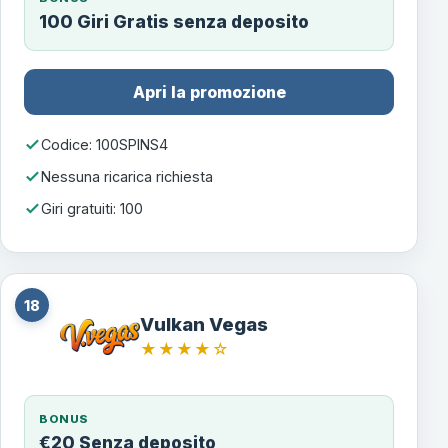
100 Giri Gratis senza deposito
Apri la promozione
Codice: 100SPINS4
Nessuna ricarica richiesta
Giri gratuiti: 100
18
Vulkan Vegas
★★★★☆
BONUS
€20 Senza deposito