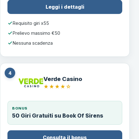
Leggi i dettagli
Requisito giri x55
Prelievo massimo €50
Nessuna scadenza
4
Verde Casino
★★★★☆
BONUS
50 Giri Gratuiti su Book Of Sirens
Consulta il bonus