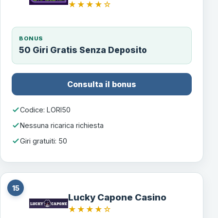
★★★★☆
BONUS
50 Giri Gratis Senza Deposito
Consulta il bonus
Codice: LORI50
Nessuna ricarica richiesta
Giri gratuiti: 50
15
Lucky Capone Casino
★★★★☆