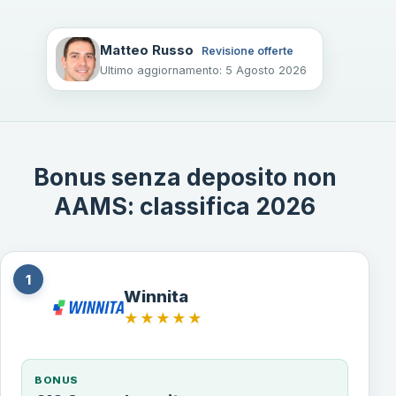
Matteo Russo
Revisione offerte
Ultimo aggiornamento: 5 Agosto 2026
Bonus senza deposito non
AAMS: classifica 2026
1
Winnita
★★★★★
BONUS