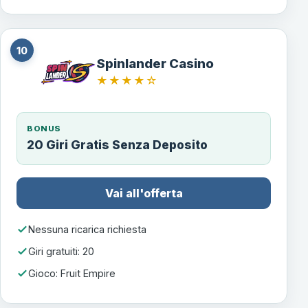
10
Spinlander Casino
★★★★☆
BONUS
20 Giri Gratis Senza Deposito
Vai all'offerta
Nessuna ricarica richiesta
Giri gratuiti: 20
Gioco: Fruit Empire