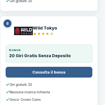
Giri gratuiti: 20
9
Wild Tokyo
★★★★☆
BONUS
20 Giri Gratis Senza Deposito
Consulta il bonus
Giri gratuiti: 20
Nessuna ricarica richiesta
Gioco: Crown Coins