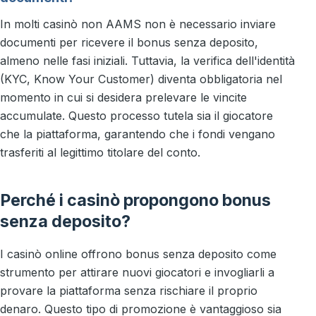
In molti casinò non AAMS non è necessario inviare
documenti per ricevere il bonus senza deposito,
almeno nelle fasi iniziali. Tuttavia, la verifica dell'identità
(KYC, Know Your Customer) diventa obbligatoria nel
momento in cui si desidera prelevare le vincite
accumulate. Questo processo tutela sia il giocatore
che la piattaforma, garantendo che i fondi vengano
trasferiti al legittimo titolare del conto.
Perché i casinò propongono bonus
senza deposito?
I casinò online offrono bonus senza deposito come
strumento per attirare nuovi giocatori e invogliarli a
provare la piattaforma senza rischiare il proprio
denaro. Questo tipo di promozione è vantaggioso sia