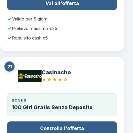
Vai all'offerta
Valido per 5 giorni
Prelievo massimo €25
Requisito cash x5
21
Casinacho
★★★★☆
BONUS
100 Giri Gratis Senza Deposito
Controlla l'offerta