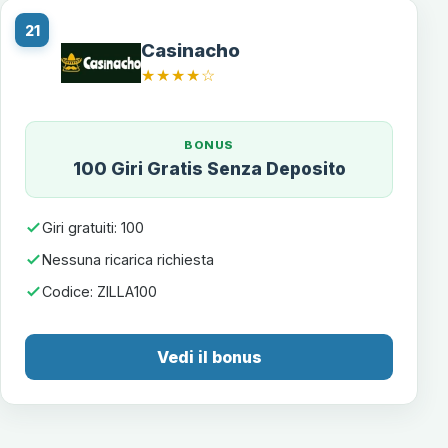
21
Casinacho
★★★★☆
BONUS
100 Giri Gratis Senza Deposito
Giri gratuiti: 100
Nessuna ricarica richiesta
Codice: ZILLA100
Vedi il bonus