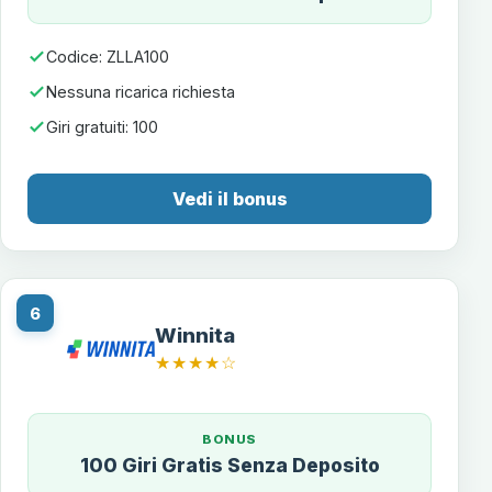
Codice: ZLLA100
Nessuna ricarica richiesta
Giri gratuiti: 100
Vedi il bonus
6
Winnita
★★★★☆
BONUS
100 Giri Gratis Senza Deposito