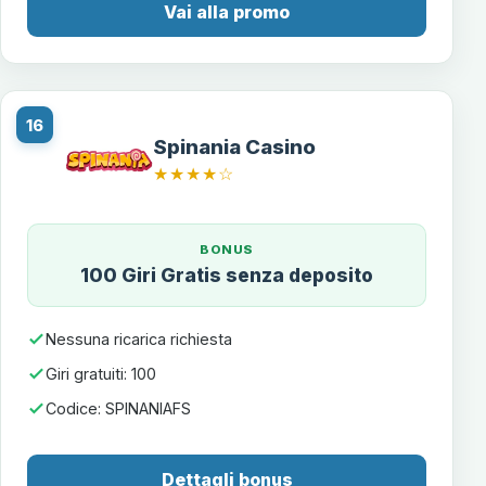
Vai alla promo
16
Spinania Casino
★★★★☆
BONUS
100 Giri Gratis senza deposito
Nessuna ricarica richiesta
Giri gratuiti: 100
Codice: SPINANIAFS
Dettagli bonus