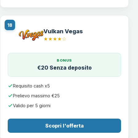
18
Vulkan Vegas
★★★★☆
BONUS
€20 Senza deposito
Requisito cash x5
Prelievo massimo €25
Valido per 5 giorni
Scopri l'offerta