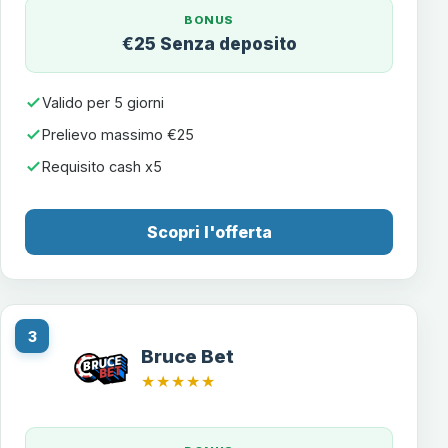
BONUS
€25 Senza deposito
Valido per 5 giorni
Prelievo massimo €25
Requisito cash x5
Scopri l'offerta
3
Bruce Bet
★★★★★