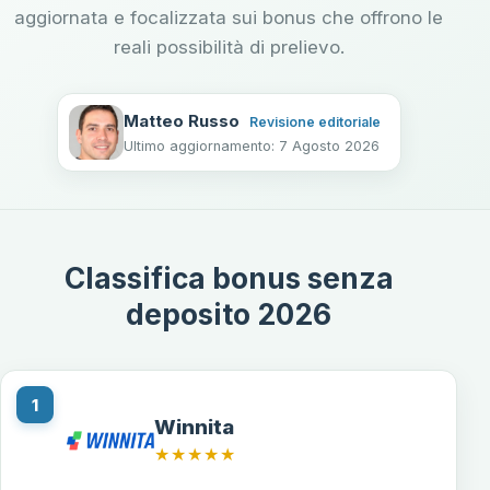
aggiornata e focalizzata sui bonus che offrono le
reali possibilità di prelievo.
Matteo Russo
Revisione editoriale
Ultimo aggiornamento: 7 Agosto 2026
Classifica bonus senza
deposito 2026
1
Winnita
★★★★★