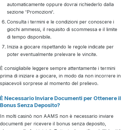
automaticamente oppure dovrai richiederlo dalla
sezione 'Promozioni'.
Consulta i termini e le condizioni per conoscere i
giochi ammessi, il requisito di scommessa e il limite
di tempo disponibile.
Inizia a giocare rispettando le regole indicate per
poter eventualmente prelevare le vincite.
È consigliabile leggere sempre attentamente i termini
prima di iniziare a giocare, in modo da non incorrere in
spiacevoli sorprese al momento del prelievo.
È Necessario Inviare Documenti per Ottenere il
Bonus Senza Deposito?
In molti casinò non AAMS non è necessario inviare
documenti per ricevere il bonus senza deposito,