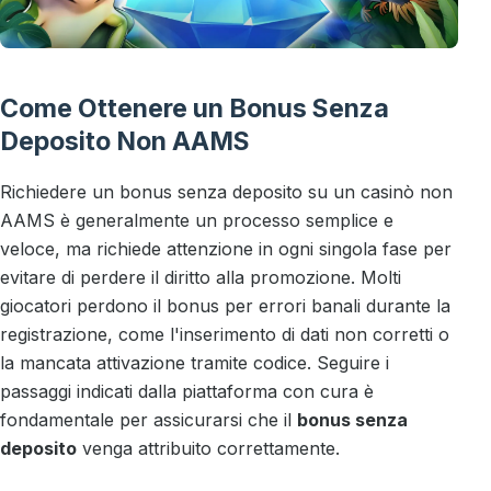
Come Ottenere un Bonus Senza
Deposito Non AAMS
Richiedere un bonus senza deposito su un casinò non
AAMS è generalmente un processo semplice e
veloce, ma richiede attenzione in ogni singola fase per
evitare di perdere il diritto alla promozione. Molti
giocatori perdono il bonus per errori banali durante la
registrazione, come l'inserimento di dati non corretti o
la mancata attivazione tramite codice. Seguire i
passaggi indicati dalla piattaforma con cura è
fondamentale per assicurarsi che il
bonus senza
deposito
venga attribuito correttamente.