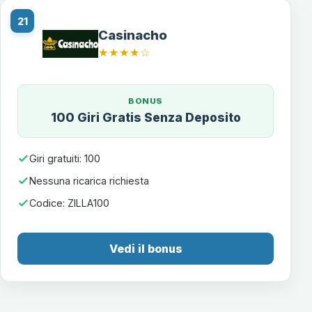
21
Casinacho
★★★★☆
BONUS
100 Giri Gratis Senza Deposito
Giri gratuiti: 100
Nessuna ricarica richiesta
Codice: ZILLA100
Vedi il bonus