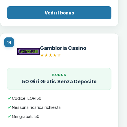
Vedi il bonus
14
Gambloria Casino
★★★★☆
BONUS
50 Giri Gratis Senza Deposito
Codice: LORI50
Nessuna ricarica richiesta
Giri gratuiti: 50