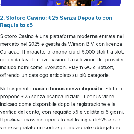
2. Slotoro Casino: €25 Senza Deposito con
Requisito x5
Slotoro Casino è una piattaforma moderna entrata nel
mercato nel 2025 e gestita da Wiraon B.V. con licenza
Curaçao. Il progetto propone più di 5.000 titoli tra slot,
giochi da tavolo e live casino. La selezione dei provider
include nomi come Evolution, Play'n GO e Betsoft,
offrendo un catalogo articolato su più categorie.
Nel segmento
casino bonus senza deposito
, Slotoro
propone €25 senza ricarica iniziale. Il bonus viene
indicato come disponibile dopo la registrazione e la
verifica del conto, con requisito x5 e validità di 5 giorni.
Il prelievo massimo riportato nel listing è di €25 e non
viene segnalato un codice promozionale obbligatorio.