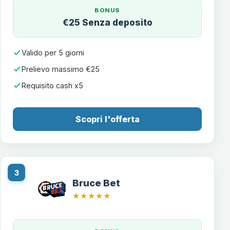
BONUS
€25 Senza deposito
Valido per 5 giorni
Prelievo massimo €25
Requisito cash x5
Scopri l'offerta
3
Bruce Bet
★★★★★