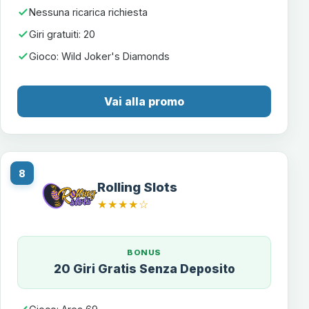
Nessuna ricarica richiesta
Giri gratuiti: 20
Gioco: Wild Joker's Diamonds
Vai alla promo
8
Rolling Slots
★★★★☆
BONUS
20 Giri Gratis Senza Deposito