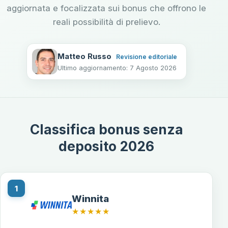
aggiornata e focalizzata sui bonus che offrono le
reali possibilità di prelievo.
Matteo Russo
Revisione editoriale
Ultimo aggiornamento: 7 Agosto 2026
Classifica bonus senza
deposito 2026
1
Winnita
★★★★★