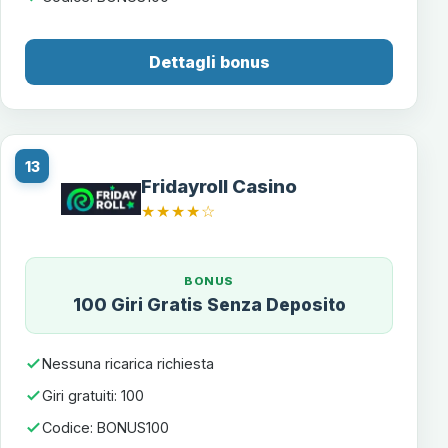
Dettagli bonus
13
Fridayroll Casino
★★★★☆
BONUS
100 Giri Gratis Senza Deposito
Nessuna ricarica richiesta
Giri gratuiti: 100
Codice: BONUS100