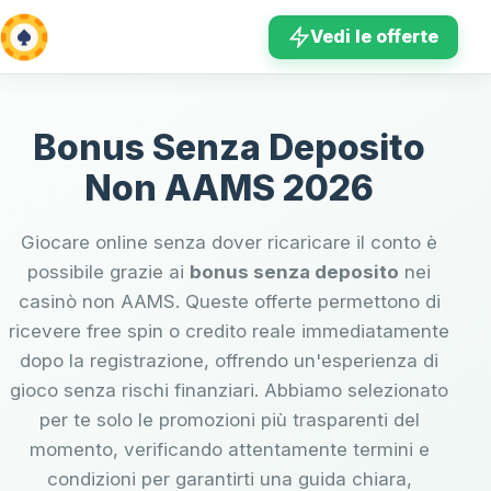
Vedi le offerte
Bonus Senza Deposito
Non AAMS 2026
Giocare online senza dover ricaricare il conto è
possibile grazie ai
bonus senza deposito
nei
casinò non AAMS. Queste offerte permettono di
ricevere free spin o credito reale immediatamente
dopo la registrazione, offrendo un'esperienza di
gioco senza rischi finanziari. Abbiamo selezionato
per te solo le promozioni più trasparenti del
momento, verificando attentamente termini e
condizioni per garantirti una guida chiara,