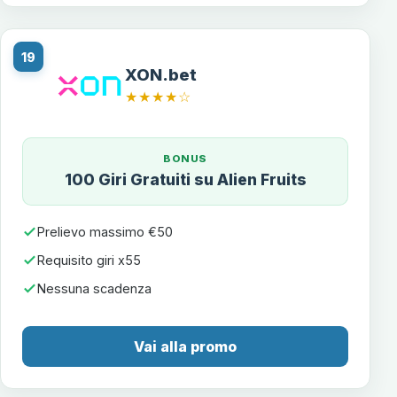
19
XON.bet
★★★★☆
BONUS
100 Giri Gratuiti su Alien Fruits
Prelievo massimo €50
Requisito giri x55
Nessuna scadenza
Vai alla promo