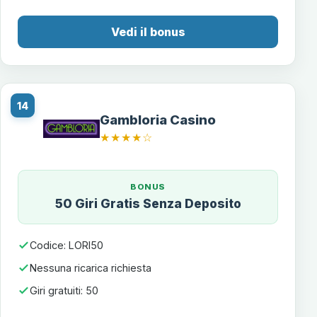
Vedi il bonus
14
Gambloria Casino
★★★★☆
BONUS
50 Giri Gratis Senza Deposito
Codice: LORI50
Nessuna ricarica richiesta
Giri gratuiti: 50