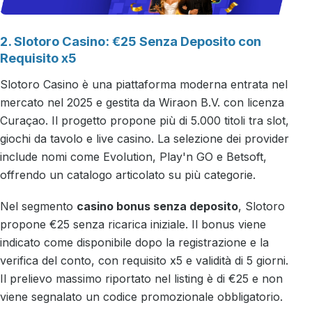
2. Slotoro Casino: €25 Senza Deposito con
Requisito x5
Slotoro Casino è una piattaforma moderna entrata nel
mercato nel 2025 e gestita da Wiraon B.V. con licenza
Curaçao. Il progetto propone più di 5.000 titoli tra slot,
giochi da tavolo e live casino. La selezione dei provider
include nomi come Evolution, Play'n GO e Betsoft,
offrendo un catalogo articolato su più categorie.
Nel segmento
casino bonus senza deposito
, Slotoro
propone €25 senza ricarica iniziale. Il bonus viene
indicato come disponibile dopo la registrazione e la
verifica del conto, con requisito x5 e validità di 5 giorni.
Il prelievo massimo riportato nel listing è di €25 e non
viene segnalato un codice promozionale obbligatorio.