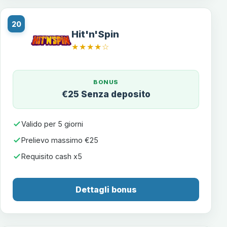
20
Hit'n'Spin
★★★★☆
BONUS
€25 Senza deposito
Valido per 5 giorni
Prelievo massimo €25
Requisito cash x5
Dettagli bonus