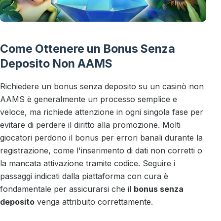
Come Ottenere un Bonus Senza
Deposito Non AAMS
Richiedere un bonus senza deposito su un casinò non
AAMS è generalmente un processo semplice e
veloce, ma richiede attenzione in ogni singola fase per
evitare di perdere il diritto alla promozione. Molti
giocatori perdono il bonus per errori banali durante la
registrazione, come l'inserimento di dati non corretti o
la mancata attivazione tramite codice. Seguire i
passaggi indicati dalla piattaforma con cura è
fondamentale per assicurarsi che il
bonus senza
deposito
venga attribuito correttamente.