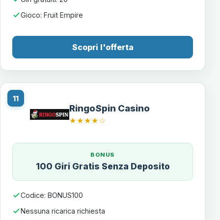
Gioco: Fruit Empire
Scopri l'offerta
11
RingoSpin Casino
★★★★☆
BONUS
100 Giri Gratis Senza Deposito
Codice: BONUS100
Nessuna ricarica richiesta