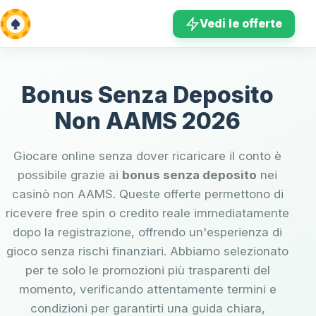
Vedi le offerte
Bonus Senza Deposito
Non AAMS 2026
Giocare online senza dover ricaricare il conto è
possibile grazie ai
bonus senza deposito
nei
casinò non AAMS. Queste offerte permettono di
ricevere free spin o credito reale immediatamente
dopo la registrazione, offrendo un'esperienza di
gioco senza rischi finanziari. Abbiamo selezionato
per te solo le promozioni più trasparenti del
momento, verificando attentamente termini e
condizioni per garantirti una guida chiara,