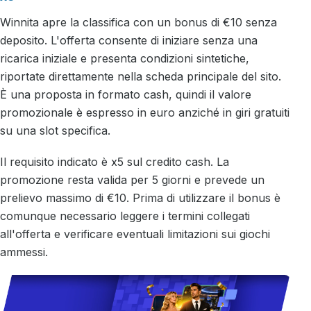
Winnita apre la classifica con un bonus di €10 senza
deposito. L'offerta consente di iniziare senza una
ricarica iniziale e presenta condizioni sintetiche,
riportate direttamente nella scheda principale del sito.
È una proposta in formato cash, quindi il valore
promozionale è espresso in euro anziché in giri gratuiti
su una slot specifica.
Il requisito indicato è x5 sul credito cash. La
promozione resta valida per 5 giorni e prevede un
prelievo massimo di €10. Prima di utilizzare il bonus è
comunque necessario leggere i termini collegati
all'offerta e verificare eventuali limitazioni sui giochi
ammessi.