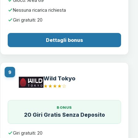
Gioco: Area 69
Nessuna ricarica richiesta
Giri gratuiti: 20
Dettagli bonus
9
Wild Tokyo
★★★★☆
BONUS
20 Giri Gratis Senza Deposito
Giri gratuiti: 20