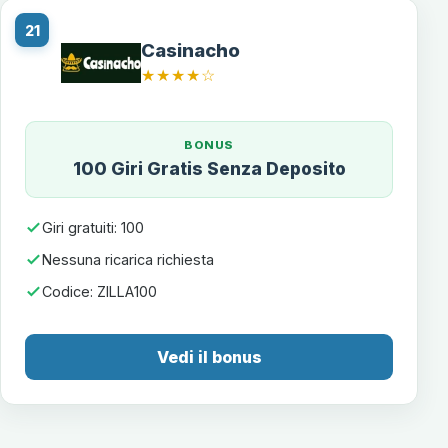
21
Casinacho
★★★★☆
BONUS
100 Giri Gratis Senza Deposito
Giri gratuiti: 100
Nessuna ricarica richiesta
Codice: ZILLA100
Vedi il bonus