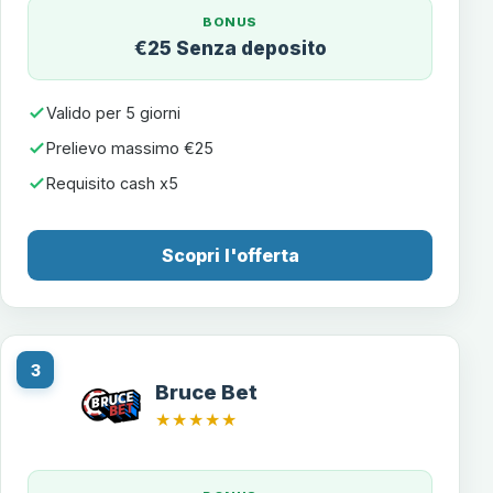
BONUS
€25 Senza deposito
Valido per 5 giorni
Prelievo massimo €25
Requisito cash x5
Scopri l'offerta
3
Bruce Bet
★★★★★