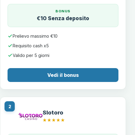
BONUS
€10 Senza deposito
Prelievo massimo €10
Requisito cash x5
Valido per 5 giorni
Vedi il bonus
2
Slotoro
★★★★★