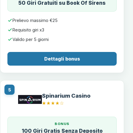
50 Giri Gratuiti su Book Of Sirens
Prelievo massimo €25
Requisito giri x3
Valido per 5 giorni
Dettagli bonus
5
Spinarium Casino
★★★★☆
BONUS
100 Giri Gratis Senza Deposito