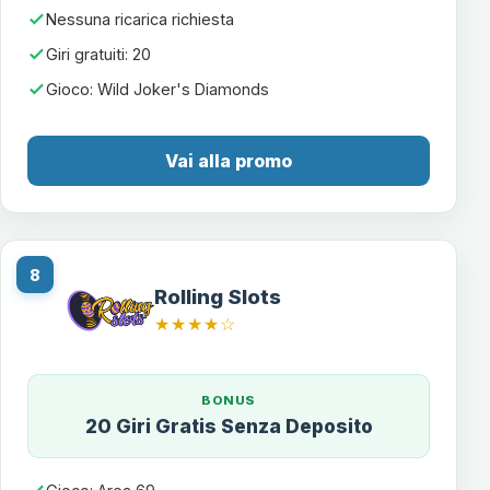
Nessuna ricarica richiesta
Giri gratuiti: 20
Gioco: Wild Joker's Diamonds
Vai alla promo
8
Rolling Slots
★★★★☆
BONUS
20 Giri Gratis Senza Deposito