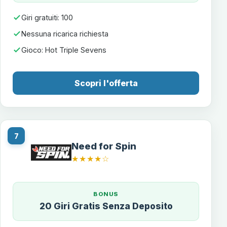
Giri gratuiti: 100
Nessuna ricarica richiesta
Gioco: Hot Triple Sevens
Scopri l'offerta
7
Need for Spin
★★★★☆
BONUS
20 Giri Gratis Senza Deposito