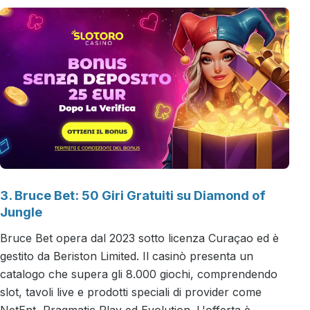
3. Bruce Bet: 50 Giri Gratuiti su Diamond of
Jungle
Bruce Bet opera dal 2023 sotto licenza Curaçao ed è
gestito da Beriston Limited. Il casinò presenta un
catalogo che supera gli 8.000 giochi, comprendendo
slot, tavoli live e prodotti speciali di provider come
NetEnt, Pragmatic Play ed Evolution. L'offerta è