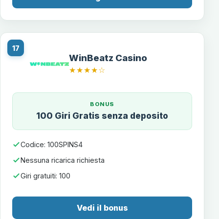
17
WinBeatz Casino
★★★★☆
BONUS
100 Giri Gratis senza deposito
Codice: 100SPINS4
Nessuna ricarica richiesta
Giri gratuiti: 100
Vedi il bonus