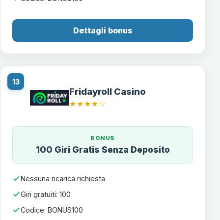
Dettagli bonus
13
Fridayroll Casino
★★★★☆
BONUS
100 Giri Gratis Senza Deposito
Nessuna ricarica richiesta
Giri gratuiti: 100
Codice: BONUS100