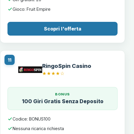
Gioco: Fruit Empire
Scopri l'offerta
11
RingoSpin Casino
★★★★☆
BONUS
100 Giri Gratis Senza Deposito
Codice: BONUS100
Nessuna ricarica richiesta