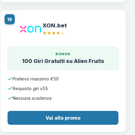
19
XON.bet
★★★★☆
BONUS
100 Giri Gratuiti su Alien Fruits
Prelievo massimo €50
Requisito giri x55
Nessuna scadenza
Vai alla promo