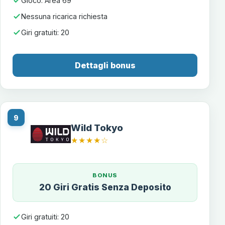
Gioco: Area 69
Nessuna ricarica richiesta
Giri gratuiti: 20
Dettagli bonus
9
Wild Tokyo
★★★★☆
BONUS
20 Giri Gratis Senza Deposito
Giri gratuiti: 20