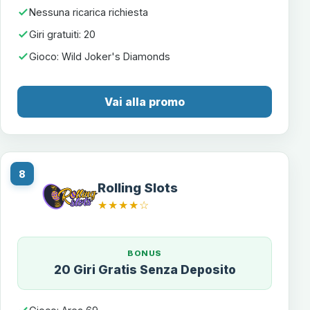
Nessuna ricarica richiesta
Giri gratuiti: 20
Gioco: Wild Joker's Diamonds
Vai alla promo
8
Rolling Slots
★★★★☆
BONUS
20 Giri Gratis Senza Deposito