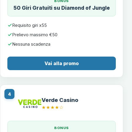
BONUS
50 Giri Gratuiti su Diamond of Jungle
Requisito giri x55
Prelievo massimo €50
Nessuna scadenza
Vai alla promo
4
Verde Casino
★★★★☆
BONUS