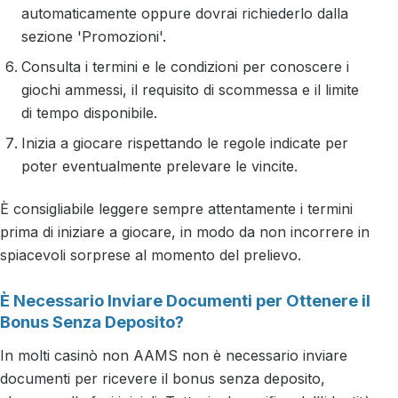
automaticamente oppure dovrai richiederlo dalla
sezione 'Promozioni'.
Consulta i termini e le condizioni per conoscere i
giochi ammessi, il requisito di scommessa e il limite
di tempo disponibile.
Inizia a giocare rispettando le regole indicate per
poter eventualmente prelevare le vincite.
È consigliabile leggere sempre attentamente i termini
prima di iniziare a giocare, in modo da non incorrere in
spiacevoli sorprese al momento del prelievo.
È Necessario Inviare Documenti per Ottenere il
Bonus Senza Deposito?
In molti casinò non AAMS non è necessario inviare
documenti per ricevere il bonus senza deposito,