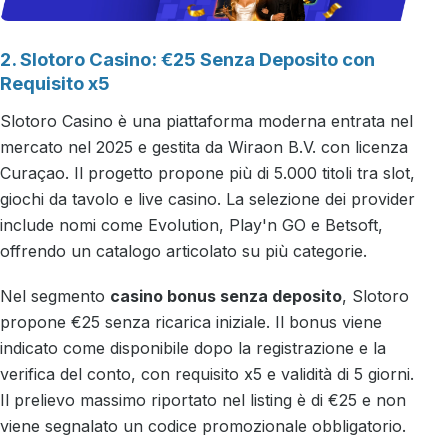
2. Slotoro Casino: €25 Senza Deposito con
Requisito x5
Slotoro Casino è una piattaforma moderna entrata nel
mercato nel 2025 e gestita da Wiraon B.V. con licenza
Curaçao. Il progetto propone più di 5.000 titoli tra slot,
giochi da tavolo e live casino. La selezione dei provider
include nomi come Evolution, Play'n GO e Betsoft,
offrendo un catalogo articolato su più categorie.
Nel segmento
casino bonus senza deposito
, Slotoro
propone €25 senza ricarica iniziale. Il bonus viene
indicato come disponibile dopo la registrazione e la
verifica del conto, con requisito x5 e validità di 5 giorni.
Il prelievo massimo riportato nel listing è di €25 e non
viene segnalato un codice promozionale obbligatorio.