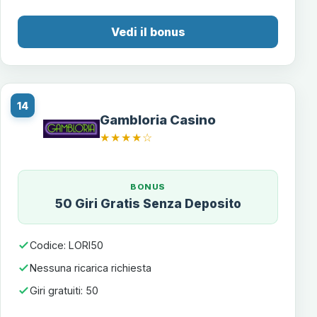
Vedi il bonus
14
Gambloria Casino
★★★★☆
BONUS
50 Giri Gratis Senza Deposito
Codice: LORI50
Nessuna ricarica richiesta
Giri gratuiti: 50