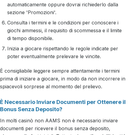
automaticamente oppure dovrai richiederlo dalla
sezione 'Promozioni'.
Consulta i termini e le condizioni per conoscere i
giochi ammessi, il requisito di scommessa e il limite
di tempo disponibile.
Inizia a giocare rispettando le regole indicate per
poter eventualmente prelevare le vincite.
È consigliabile leggere sempre attentamente i termini
prima di iniziare a giocare, in modo da non incorrere in
spiacevoli sorprese al momento del prelievo.
È Necessario Inviare Documenti per Ottenere il
Bonus Senza Deposito?
In molti casinò non AAMS non è necessario inviare
documenti per ricevere il bonus senza deposito,