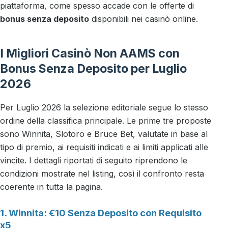
piattaforma, come spesso accade con le offerte di
bonus senza deposito
disponibili nei casinò online.
I Migliori Casinò Non AAMS con
Bonus Senza Deposito per Luglio
2026
Per Luglio 2026 la selezione editoriale segue lo stesso
ordine della classifica principale. Le prime tre proposte
sono Winnita, Slotoro e Bruce Bet, valutate in base al
tipo di premio, ai requisiti indicati e ai limiti applicati alle
vincite. I dettagli riportati di seguito riprendono le
condizioni mostrate nel listing, così il confronto resta
coerente in tutta la pagina.
1. Winnita: €10 Senza Deposito con Requisito
x5