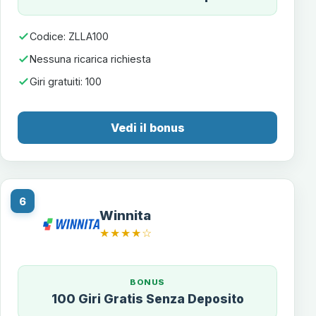
Codice: ZLLA100
Nessuna ricarica richiesta
Giri gratuiti: 100
Vedi il bonus
6
Winnita
★★★★☆
BONUS
100 Giri Gratis Senza Deposito