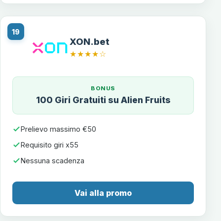
19
XON.bet
★★★★☆
BONUS
100 Giri Gratuiti su Alien Fruits
Prelievo massimo €50
Requisito giri x55
Nessuna scadenza
Vai alla promo