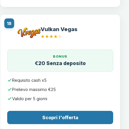
18
Vulkan Vegas
★★★★☆
BONUS
€20 Senza deposito
Requisito cash x5
Prelievo massimo €25
Valido per 5 giorni
Scopri l'offerta