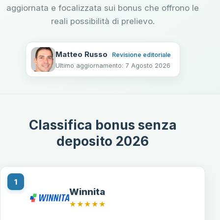
aggiornata e focalizzata sui bonus che offrono le
reali possibilità di prelievo.
Matteo Russo
Revisione editoriale
Ultimo aggiornamento: 7 Agosto 2026
Classifica bonus senza
deposito 2026
1
Winnita
★★★★★