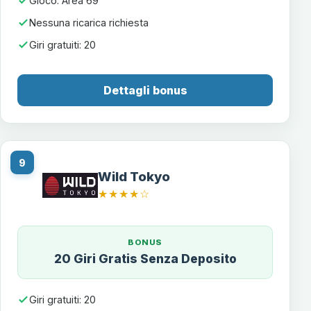
Gioco: Area 69
Nessuna ricarica richiesta
Giri gratuiti: 20
Dettagli bonus
9
Wild Tokyo
★★★★☆
BONUS
20 Giri Gratis Senza Deposito
Giri gratuiti: 20