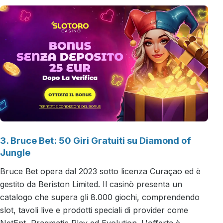
3. Bruce Bet: 50 Giri Gratuiti su Diamond of
Jungle
Bruce Bet opera dal 2023 sotto licenza Curaçao ed è
gestito da Beriston Limited. Il casinò presenta un
catalogo che supera gli 8.000 giochi, comprendendo
slot, tavoli live e prodotti speciali di provider come
NetEnt, Pragmatic Play ed Evolution. L'offerta è