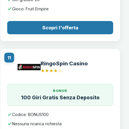
Gioco: Fruit Empire
Scopri l'offerta
11
RingoSpin Casino
★★★★☆
BONUS
100 Giri Gratis Senza Deposito
Codice: BONUS100
Nessuna ricarica richiesta