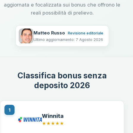
aggiornata e focalizzata sui bonus che offrono le
reali possibilità di prelievo.
Matteo Russo
Revisione editoriale
Ultimo aggiornamento: 7 Agosto 2026
Classifica bonus senza
deposito 2026
1
Winnita
★★★★★