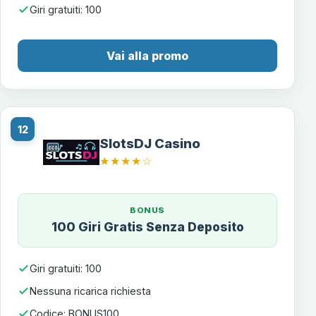
Giri gratuiti: 100
Vai alla promo
12
SlotsDJ Casino
★★★★☆
BONUS
100 Giri Gratis Senza Deposito
Giri gratuiti: 100
Nessuna ricarica richiesta
Codice: BONUS100