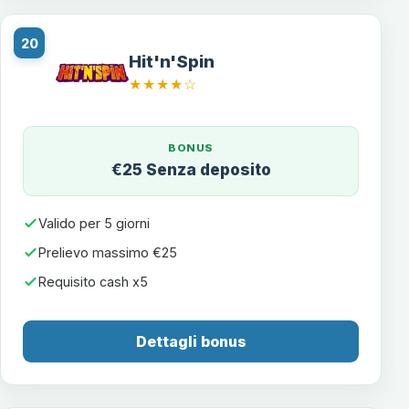
20
Hit'n'Spin
★★★★☆
BONUS
€25 Senza deposito
Valido per 5 giorni
Prelievo massimo €25
Requisito cash x5
Dettagli bonus