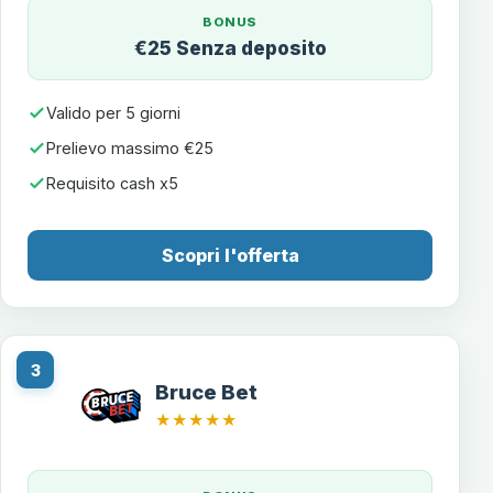
BONUS
€25 Senza deposito
Valido per 5 giorni
Prelievo massimo €25
Requisito cash x5
Scopri l'offerta
3
Bruce Bet
★★★★★