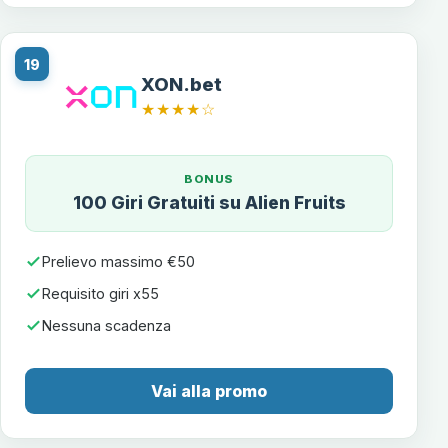
19
XON.bet
★★★★☆
BONUS
100 Giri Gratuiti su Alien Fruits
Prelievo massimo €50
Requisito giri x55
Nessuna scadenza
Vai alla promo