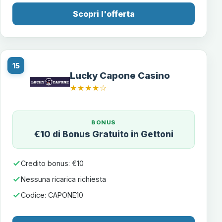
Scopri l'offerta
15
Lucky Capone Casino
★★★★☆
BONUS
€10 di Bonus Gratuito in Gettoni
Credito bonus: €10
Nessuna ricarica richiesta
Codice: CAPONE10