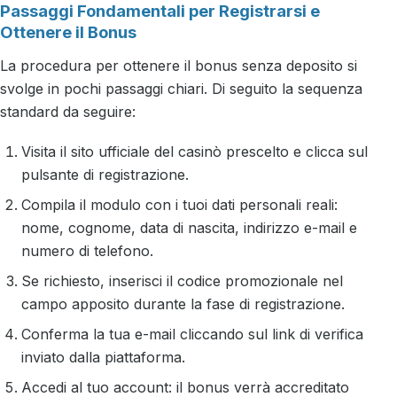
Passaggi Fondamentali per Registrarsi e
Ottenere il Bonus
La procedura per ottenere il bonus senza deposito si
svolge in pochi passaggi chiari. Di seguito la sequenza
standard da seguire:
Visita il sito ufficiale del casinò prescelto e clicca sul
pulsante di registrazione.
Compila il modulo con i tuoi dati personali reali:
nome, cognome, data di nascita, indirizzo e-mail e
numero di telefono.
Se richiesto, inserisci il codice promozionale nel
campo apposito durante la fase di registrazione.
Conferma la tua e-mail cliccando sul link di verifica
inviato dalla piattaforma.
Accedi al tuo account: il bonus verrà accreditato