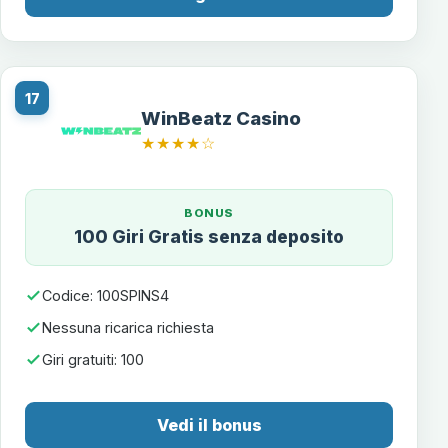
17
WinBeatz Casino
★★★★☆
BONUS
100 Giri Gratis senza deposito
Codice: 100SPINS4
Nessuna ricarica richiesta
Giri gratuiti: 100
Vedi il bonus