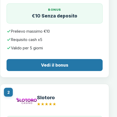
BONUS
€10 Senza deposito
Prelievo massimo €10
Requisito cash x5
Valido per 5 giorni
Vedi il bonus
2
Slotoro
★★★★★