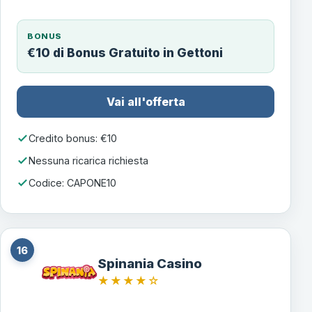
BONUS
€10 di Bonus Gratuito in Gettoni
Vai all'offerta
Credito bonus: €10
Nessuna ricarica richiesta
Codice: CAPONE10
16
Spinania Casino
★★★★☆