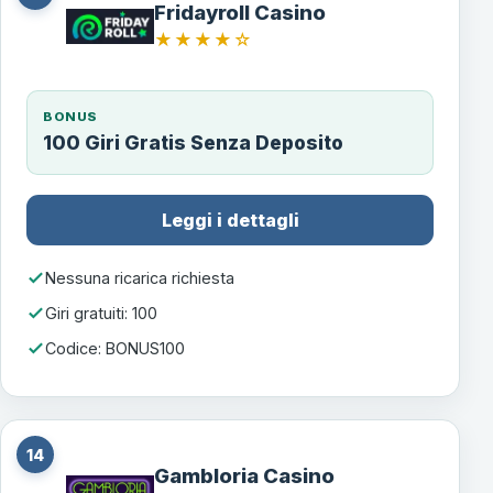
Fridayroll Casino
★★★★☆
BONUS
100 Giri Gratis Senza Deposito
Leggi i dettagli
Nessuna ricarica richiesta
Giri gratuiti: 100
Codice: BONUS100
14
Gambloria Casino