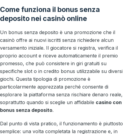
Come funziona il bonus senza
deposito nei casinò online
Un bonus senza deposito è una promozione che il
casinò offre ai nuovi iscritti senza richiedere alcun
versamento iniziale. Il giocatore si registra, verifica il
proprio account e riceve automaticamente il premio
promesso, che può consistere in giri gratuiti su
specifiche slot o in credito bonus utilizzabile su diversi
giochi. Questa tipologia di promozione è
particolarmente apprezzata perché consente di
esplorare la piattaforma senza rischiare denaro reale,
soprattutto quando si sceglie un affidabile
casino con
bonus senza deposito
.
Dal punto di vista pratico, il funzionamento è piuttosto
semplice: una volta completata la registrazione e, in