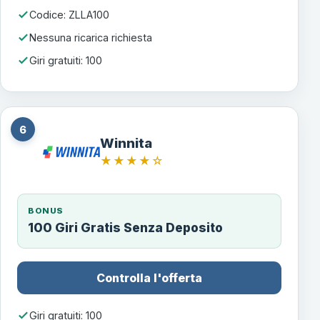
Codice: ZLLA100
Nessuna ricarica richiesta
Giri gratuiti: 100
6
Winnita
★★★★☆
BONUS
100 Giri Gratis Senza Deposito
Controlla l'offerta
Giri gratuiti: 100