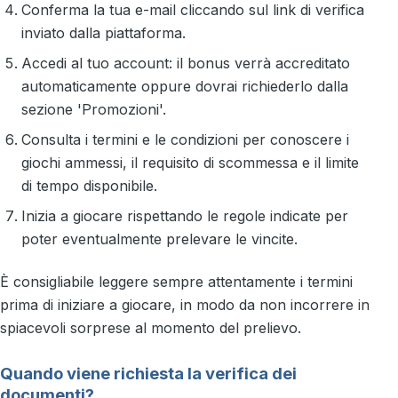
Conferma la tua e-mail cliccando sul link di verifica
inviato dalla piattaforma.
Accedi al tuo account: il bonus verrà accreditato
automaticamente oppure dovrai richiederlo dalla
sezione 'Promozioni'.
Consulta i termini e le condizioni per conoscere i
giochi ammessi, il requisito di scommessa e il limite
di tempo disponibile.
Inizia a giocare rispettando le regole indicate per
poter eventualmente prelevare le vincite.
È consigliabile leggere sempre attentamente i termini
prima di iniziare a giocare, in modo da non incorrere in
spiacevoli sorprese al momento del prelievo.
Quando viene richiesta la verifica dei
documenti?