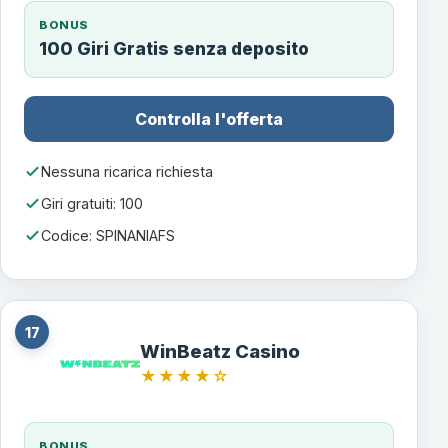
BONUS
100 Giri Gratis senza deposito
Controlla l'offerta
Nessuna ricarica richiesta
Giri gratuiti: 100
Codice: SPINANIAFS
17
WinBeatz Casino
★★★★☆
BONUS