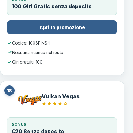
100 Giri Gratis senza deposito
Apri la promozione
Codice: 100SPINS4
Nessuna ricarica richiesta
Giri gratuiti: 100
18
Vulkan Vegas
★★★★☆
BONUS
€20 Senza deposito