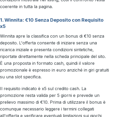
coerente in tutta la pagina.
1. Winnita: €10 Senza Deposito con Requisito
x5
Winnita apre la classifica con un bonus di €10 senza
deposito. L'offerta consente di iniziare senza una
ricarica iniziale e presenta condizioni sintetiche,
riportate direttamente nella scheda principale del sito.
È una proposta in formato cash, quindi il valore
promozionale è espresso in euro anziché in giri gratuiti
su una slot specifica.
Il requisito indicato è x5 sul credito cash. La
promozione resta valida per 5 giorni e prevede un
prelievo massimo di €10. Prima di utilizzare il bonus è
comunque necessario leggere i termini collegati
all'offerta e verificare eventuali limitazioni sui giochi