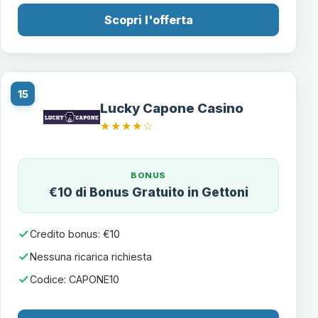
Scopri l'offerta
15
Lucky Capone Casino
★★★★☆
BONUS
€10 di Bonus Gratuito in Gettoni
Credito bonus: €10
Nessuna ricarica richiesta
Codice: CAPONE10