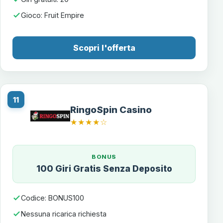
Gioco: Fruit Empire
Scopri l'offerta
11
RingoSpin Casino
★★★★☆
BONUS
100 Giri Gratis Senza Deposito
Codice: BONUS100
Nessuna ricarica richiesta