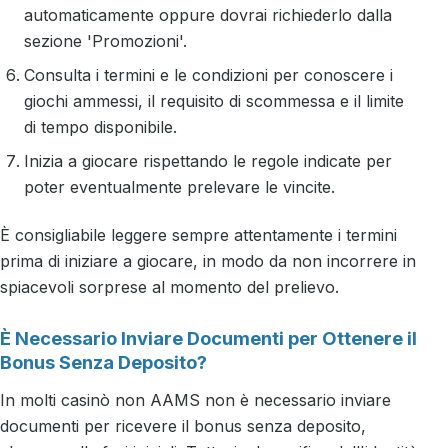
automaticamente oppure dovrai richiederlo dalla
sezione 'Promozioni'.
Consulta i termini e le condizioni per conoscere i
giochi ammessi, il requisito di scommessa e il limite
di tempo disponibile.
Inizia a giocare rispettando le regole indicate per
poter eventualmente prelevare le vincite.
È consigliabile leggere sempre attentamente i termini
prima di iniziare a giocare, in modo da non incorrere in
spiacevoli sorprese al momento del prelievo.
È Necessario Inviare Documenti per Ottenere il
Bonus Senza Deposito?
In molti casinò non AAMS non è necessario inviare
documenti per ricevere il bonus senza deposito,