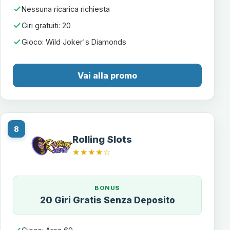
Nessuna ricarica richiesta
Giri gratuiti: 20
Gioco: Wild Joker's Diamonds
Vai alla promo
8
Rolling Slots
★★★★☆
BONUS
20 Giri Gratis Senza Deposito