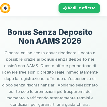
Vedi le offerte
Bonus Senza Deposito
Non AAMS 2026
Giocare online senza dover ricaricare il conto è
possibile grazie ai
bonus senza deposito
nei
casinò non AAMS. Queste offerte permettono di
ricevere free spin o credito reale immediatamente
dopo la registrazione, offrendo un'esperienza di
gioco senza rischi finanziari. Abbiamo selezionato
per te solo le promozioni più trasparenti del
momento, verificando attentamente termini e
condizioni per garantirti una guida chiara,