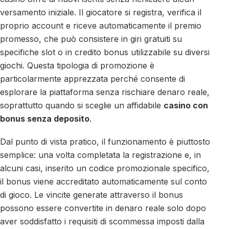
versamento iniziale. Il giocatore si registra, verifica il
proprio account e riceve automaticamente il premio
promesso, che può consistere in giri gratuiti su
specifiche slot o in credito bonus utilizzabile su diversi
giochi. Questa tipologia di promozione è
particolarmente apprezzata perché consente di
esplorare la piattaforma senza rischiare denaro reale,
soprattutto quando si sceglie un affidabile
casino con
bonus senza deposito
.
Dal punto di vista pratico, il funzionamento è piuttosto
semplice: una volta completata la registrazione e, in
alcuni casi, inserito un codice promozionale specifico,
il bonus viene accreditato automaticamente sul conto
di gioco. Le vincite generate attraverso il bonus
possono essere convertite in denaro reale solo dopo
aver soddisfatto i requisiti di scommessa imposti dalla