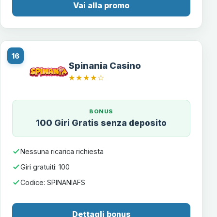
Vai alla promo
16
Spinania Casino
★★★★☆
BONUS
100 Giri Gratis senza deposito
Nessuna ricarica richiesta
Giri gratuiti: 100
Codice: SPINANIAFS
Dettagli bonus