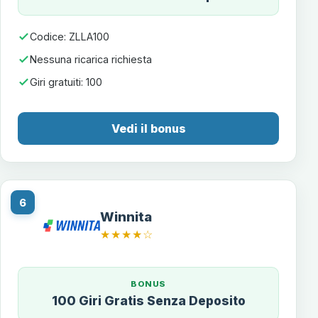
Codice: ZLLA100
Nessuna ricarica richiesta
Giri gratuiti: 100
Vedi il bonus
6
Winnita
★★★★☆
BONUS
100 Giri Gratis Senza Deposito