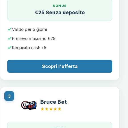
BONUS
€25 Senza deposito
Valido per 5 giorni
Prelievo massimo €25
Requisito cash x5
Scopri l'offerta
3
Bruce Bet
★★★★★