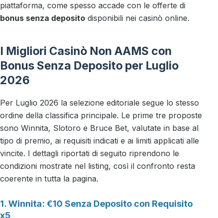
piattaforma, come spesso accade con le offerte di
bonus senza deposito
disponibili nei casinò online.
I Migliori Casinò Non AAMS con
Bonus Senza Deposito per Luglio
2026
Per Luglio 2026 la selezione editoriale segue lo stesso
ordine della classifica principale. Le prime tre proposte
sono Winnita, Slotoro e Bruce Bet, valutate in base al
tipo di premio, ai requisiti indicati e ai limiti applicati alle
vincite. I dettagli riportati di seguito riprendono le
condizioni mostrate nel listing, così il confronto resta
coerente in tutta la pagina.
1. Winnita: €10 Senza Deposito con Requisito
x5