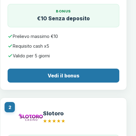
BONUS
€10 Senza deposito
Prelievo massimo €10
Requisito cash x5
Valido per 5 giorni
Vedi il bonus
2
Slotoro
★★★★★