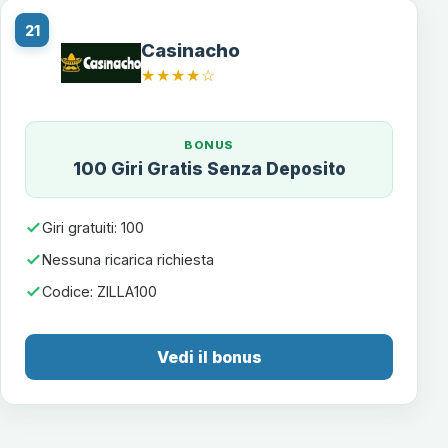
21
Casinacho
★★★★☆
BONUS
100 Giri Gratis Senza Deposito
Giri gratuiti: 100
Nessuna ricarica richiesta
Codice: ZILLA100
Vedi il bonus