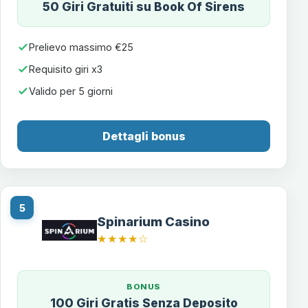
50 Giri Gratuiti su Book Of Sirens
Prelievo massimo €25
Requisito giri x3
Valido per 5 giorni
Dettagli bonus
5
Spinarium Casino
★★★★☆
BONUS
100 Giri Gratis Senza Deposito