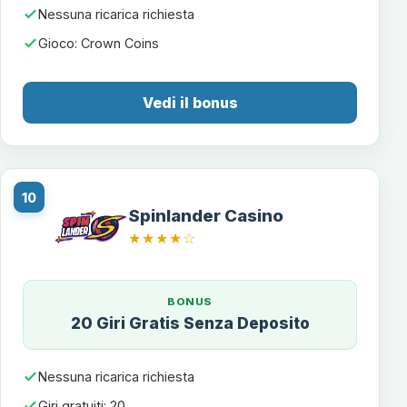
Nessuna ricarica richiesta
Gioco: Crown Coins
Vedi il bonus
10
Spinlander Casino
★★★★☆
BONUS
20 Giri Gratis Senza Deposito
Nessuna ricarica richiesta
Giri gratuiti: 20