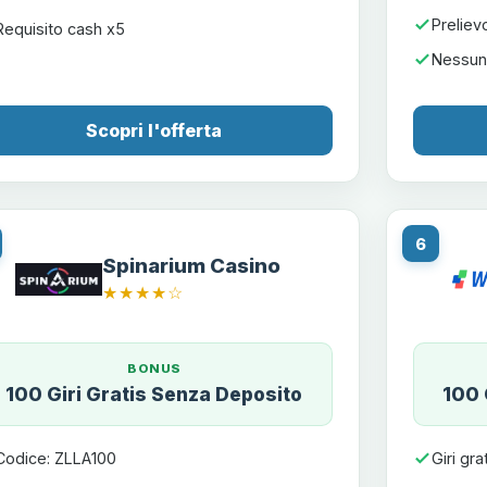
Prelie
Requisito cash x5
Nessun
Scopri l'offerta
6
Spinarium Casino
★★★★☆
BONUS
100 Giri Gratis Senza Deposito
100 
Codice: ZLLA100
Giri grat