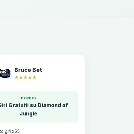
Bruce Bet
★★★★★
BONUS
iri Gratuiti su Diamond of
Jungle
to giri x55