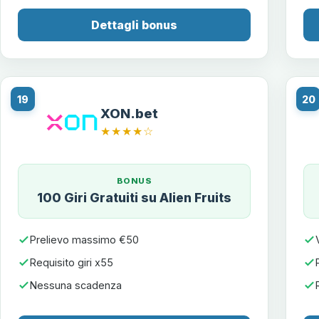
Dettagli bonus
19
20
XON.bet
★★★★☆
BONUS
100 Giri Gratuiti su Alien Fruits
Prelievo massimo €50
Requisito giri x55
Nessuna scadenza