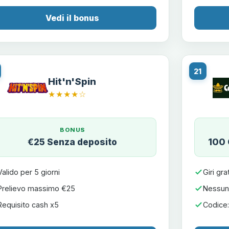
Vedi il bonus
21
Hit'n'Spin
★★★★☆
BONUS
€25 Senza deposito
100 
Valido per 5 giorni
Giri grat
Prelievo massimo €25
Nessuna
Requisito cash x5
Codice: