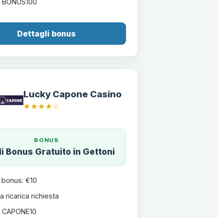
: BONUS100
Dettagli bonus
Lucky Capone Casino
★★★★☆
BONUS
i Bonus Gratuito in Gettoni
 bonus: €10
 ricarica richiesta
: CAPONE10