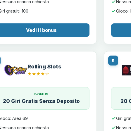
Nessuna ricarica richiesta
Nessuna
Giri gratuiti: 100
Gioco: 
Vedi il bonus
9
Rolling Slots
★★★★☆
BONUS
20 Giri Gratis Senza Deposito
20 
Gioco: Area 69
Giri grat
Nessuna ricarica richiesta
Nessuna