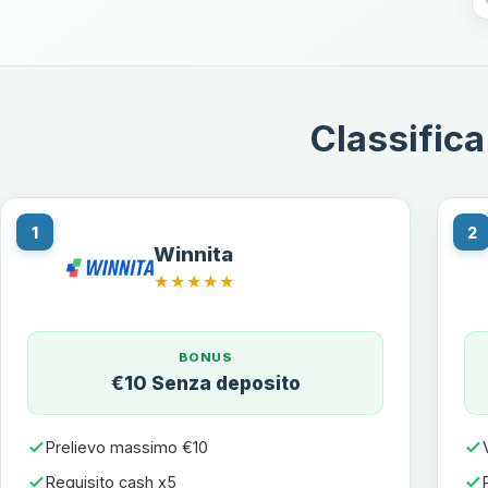
Classific
1
2
Winnita
★★★★★
BONUS
€10 Senza deposito
Prelievo massimo €10
Requisito cash x5