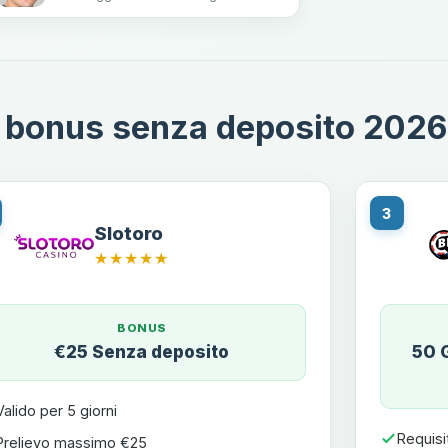
a bonus senza deposito 2026
3
Slotoro
★★★★★
BONUS
€25 Senza deposito
50 G
Valido per 5 giorni
Requisi
Prelievo massimo €25