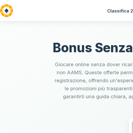
Classifica 
Bonus Senza
Giocare online senza dover ricari
non AAMS. Queste offerte perme
registrazione, offrendo un'esperi
le promozioni più trasparent
garantirti una guida chiara, a