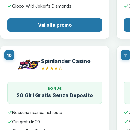
Gioco: Wild Joker's Diamonds
Vai alla promo
10
11
Spinlander Casino
★★★★☆
BONUS
20 Giri Gratis Senza Deposito
Nessuna ricarica richiesta
Giri gratuiti: 20