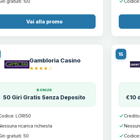
Giri gratuiti: 100
Codice
Vai alla promo
15
Gambloria Casino
★★★★☆
BONUS
50 Giri Gratis Senza Deposito
€10 d
Codice: LORI50
Credito
Nessuna ricarica richiesta
Nessuna
Giri gratuiti: 50
Codice