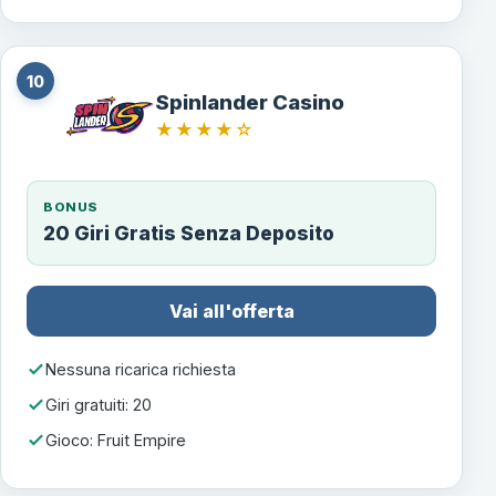
10
Spinlander Casino
★★★★☆
BONUS
20 Giri Gratis Senza Deposito
Vai all'offerta
Nessuna ricarica richiesta
Giri gratuiti: 20
Gioco: Fruit Empire