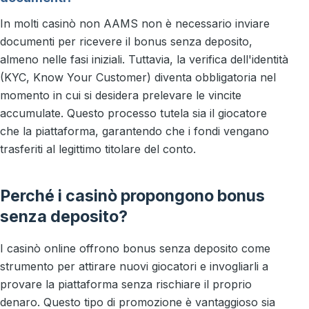
In molti casinò non AAMS non è necessario inviare
documenti per ricevere il bonus senza deposito,
almeno nelle fasi iniziali. Tuttavia, la verifica dell'identità
(KYC, Know Your Customer) diventa obbligatoria nel
momento in cui si desidera prelevare le vincite
accumulate. Questo processo tutela sia il giocatore
che la piattaforma, garantendo che i fondi vengano
trasferiti al legittimo titolare del conto.
Perché i casinò propongono bonus
senza deposito?
I casinò online offrono bonus senza deposito come
strumento per attirare nuovi giocatori e invogliarli a
provare la piattaforma senza rischiare il proprio
denaro. Questo tipo di promozione è vantaggioso sia