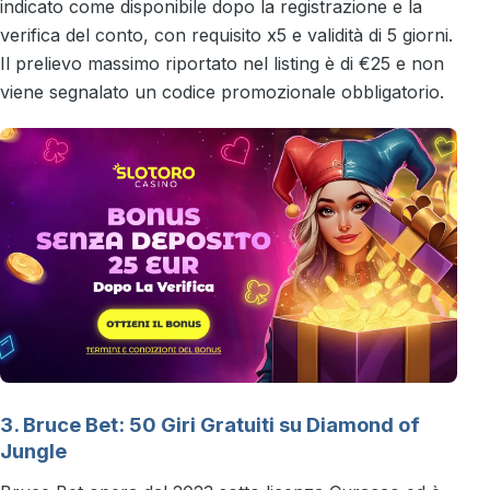
indicato come disponibile dopo la registrazione e la
verifica del conto, con requisito x5 e validità di 5 giorni.
Il prelievo massimo riportato nel listing è di €25 e non
viene segnalato un codice promozionale obbligatorio.
3. Bruce Bet: 50 Giri Gratuiti su Diamond of
Jungle