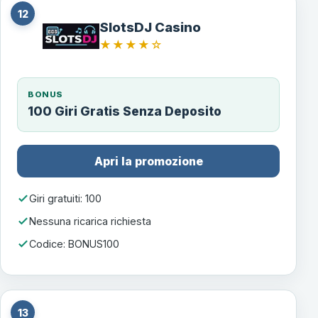
12
SlotsDJ Casino
★★★★☆
BONUS
100 Giri Gratis Senza Deposito
Apri la promozione
Giri gratuiti: 100
Nessuna ricarica richiesta
Codice: BONUS100
13