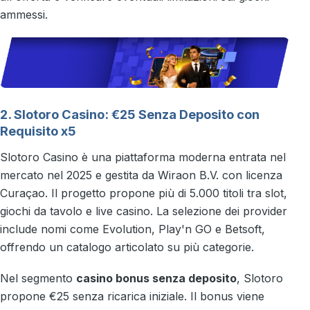
ammessi.
2. Slotoro Casino: €25 Senza Deposito con
Requisito x5
Slotoro Casino è una piattaforma moderna entrata nel
mercato nel 2025 e gestita da Wiraon B.V. con licenza
Curaçao. Il progetto propone più di 5.000 titoli tra slot,
giochi da tavolo e live casino. La selezione dei provider
include nomi come Evolution, Play'n GO e Betsoft,
offrendo un catalogo articolato su più categorie.
Nel segmento
casino bonus senza deposito
, Slotoro
propone €25 senza ricarica iniziale. Il bonus viene