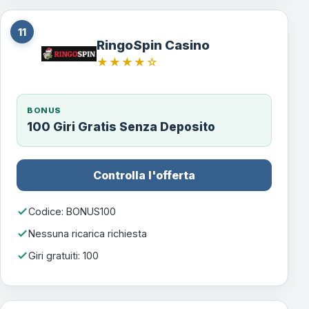
11
RingoSpin Casino
★★★★☆
BONUS
100 Giri Gratis Senza Deposito
Controlla l'offerta
Codice: BONUS100
Nessuna ricarica richiesta
Giri gratuiti: 100