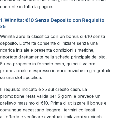
coerente in tutta la pagina.
1. Winnita: €10 Senza Deposito con Requisito
x5
Winnita apre la classifica con un bonus di €10 senza
deposito. L'offerta consente di iniziare senza una
ricarica iniziale e presenta condizioni sintetiche,
riportate direttamente nella scheda principale del sito.
È una proposta in formato cash, quindi il valore
promozionale è espresso in euro anziché in giri gratuiti
su una slot specifica.
Il requisito indicato è x5 sul credito cash. La
promozione resta valida per 5 giorni e prevede un
prelievo massimo di €10. Prima di utilizzare il bonus è
comunque necessario leggere i termini collegati
all'offerta e verificare eventuali limitazioni sui giochi