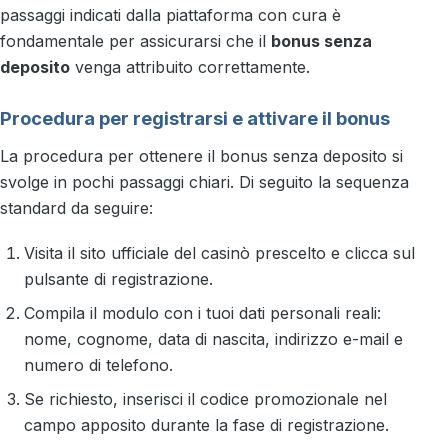
passaggi indicati dalla piattaforma con cura è
fondamentale per assicurarsi che il
bonus senza
deposito
venga attribuito correttamente.
Procedura per registrarsi e attivare il bonus
La procedura per ottenere il bonus senza deposito si
svolge in pochi passaggi chiari. Di seguito la sequenza
standard da seguire:
Visita il sito ufficiale del casinò prescelto e clicca sul
pulsante di registrazione.
Compila il modulo con i tuoi dati personali reali:
nome, cognome, data di nascita, indirizzo e-mail e
numero di telefono.
Se richiesto, inserisci il codice promozionale nel
campo apposito durante la fase di registrazione.