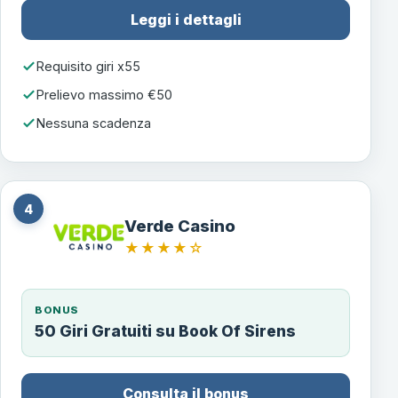
Leggi i dettagli
Requisito giri x55
Prelievo massimo €50
Nessuna scadenza
4
Verde Casino
★★★★☆
BONUS
50 Giri Gratuiti su Book Of Sirens
Consulta il bonus