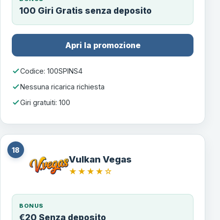
100 Giri Gratis senza deposito
Apri la promozione
Codice: 100SPINS4
Nessuna ricarica richiesta
Giri gratuiti: 100
18
Vulkan Vegas
★★★★☆
BONUS
€20 Senza deposito