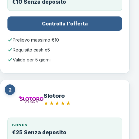
€10 Senza deposito
Controlla l'offerta
Prelievo massimo €10
Requisito cash x5
Valido per 5 giorni
2
Slotoro
★★★★★
BONUS
€25 Senza deposito