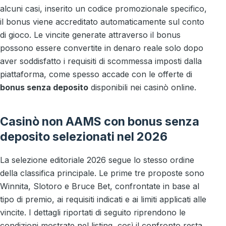
alcuni casi, inserito un codice promozionale specifico,
il bonus viene accreditato automaticamente sul conto
di gioco. Le vincite generate attraverso il bonus
possono essere convertite in denaro reale solo dopo
aver soddisfatto i requisiti di scommessa imposti dalla
piattaforma, come spesso accade con le offerte di
bonus senza deposito
disponibili nei casinò online.
Casinò non AAMS con bonus senza
deposito selezionati nel 2026
La selezione editoriale 2026 segue lo stesso ordine
della classifica principale. Le prime tre proposte sono
Winnita, Slotoro e Bruce Bet, confrontate in base al
tipo di premio, ai requisiti indicati e ai limiti applicati alle
vincite. I dettagli riportati di seguito riprendono le
condizioni mostrate nel listing, così il confronto resta