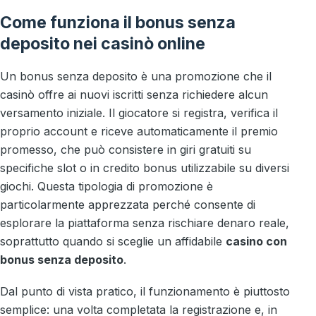
Come funziona il bonus senza
deposito nei casinò online
Un bonus senza deposito è una promozione che il
casinò offre ai nuovi iscritti senza richiedere alcun
versamento iniziale. Il giocatore si registra, verifica il
proprio account e riceve automaticamente il premio
promesso, che può consistere in giri gratuiti su
specifiche slot o in credito bonus utilizzabile su diversi
giochi. Questa tipologia di promozione è
particolarmente apprezzata perché consente di
esplorare la piattaforma senza rischiare denaro reale,
soprattutto quando si sceglie un affidabile
casino con
bonus senza deposito
.
Dal punto di vista pratico, il funzionamento è piuttosto
semplice: una volta completata la registrazione e, in