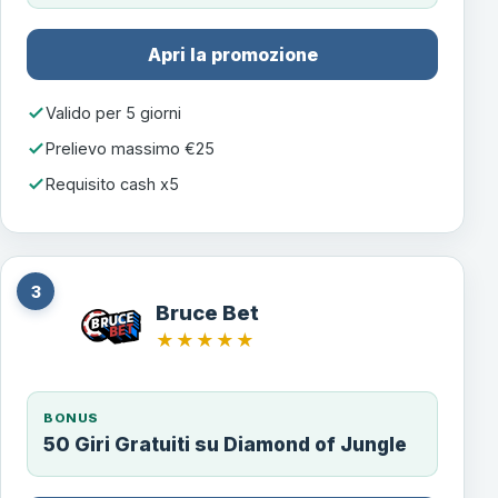
Apri la promozione
Valido per 5 giorni
Prelievo massimo €25
Requisito cash x5
3
Bruce Bet
★★★★★
BONUS
50 Giri Gratuiti su Diamond of Jungle