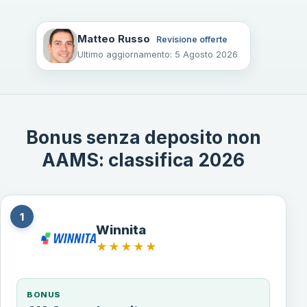
Matteo Russo
Revisione offerte
Ultimo aggiornamento: 5 Agosto 2026
Bonus senza deposito non
AAMS: classifica 2026
1
Winnita
★★★★★
BONUS