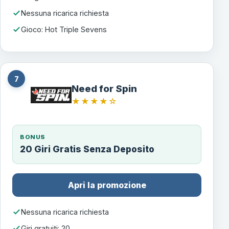
Nessuna ricarica richiesta
Gioco: Hot Triple Sevens
7
Need for Spin
★★★★☆
BONUS
20 Giri Gratis Senza Deposito
Apri la promozione
Nessuna ricarica richiesta
Giri gratuiti: 20