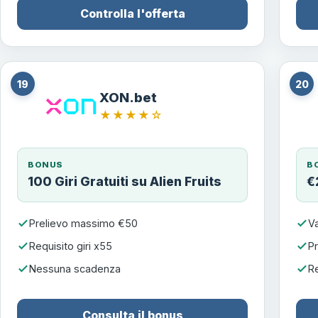
Controlla l'offerta
19
20
XON.bet
★★★★☆
BONUS
B
100 Giri Gratuiti su Alien Fruits
€
Prelievo massimo €50
Va
Requisito giri x55
P
Nessuna scadenza
R
Consulta il bonus