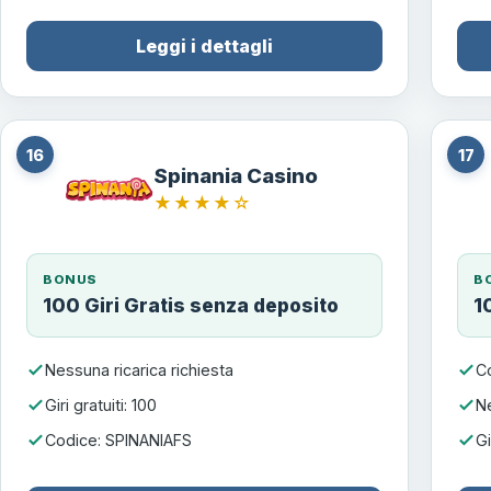
Leggi i dettagli
16
17
Spinania Casino
★★★★☆
BONUS
B
100 Giri Gratis senza deposito
1
Nessuna ricarica richiesta
C
Giri gratuiti: 100
Ne
Codice: SPINANIAFS
Gi