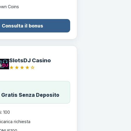
own Coins
Consulta il bonus
SlotsDJ Casino
★★★★☆
i Gratis Senza Deposito
i: 100
carica richiesta
BONUS100