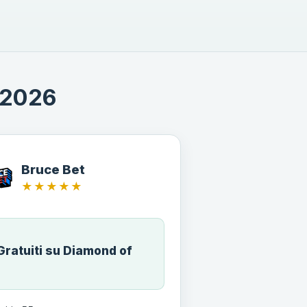
 2026
Bruce Bet
★★★★★
Gratuiti su Diamond of