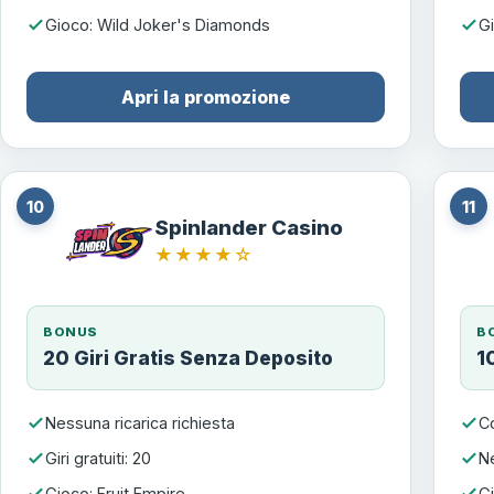
Gioco: Wild Joker's Diamonds
Gi
Apri la promozione
10
11
Spinlander Casino
★★★★☆
BONUS
B
20 Giri Gratis Senza Deposito
1
Nessuna ricarica richiesta
C
Giri gratuiti: 20
Ne
Gioco: Fruit Empire
Gi