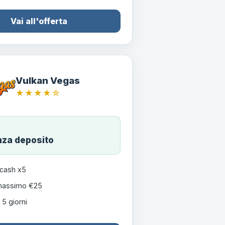
Vai all'offerta
Vulkan Vegas
★★★★☆
za deposito
 cash x5
 massimo €25
 5 giorni