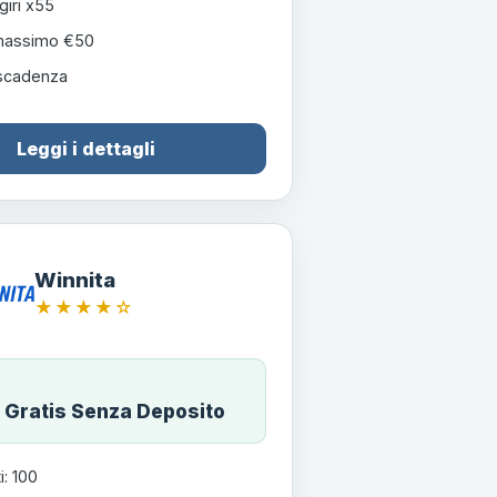
giri x55
 massimo €50
scadenza
Leggi i dettagli
Winnita
★★★★☆
i Gratis Senza Deposito
i: 100