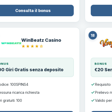
Consulta il bonus
18
WinBeatz Casino
★★★★☆
ONUS
BONUS
00 Giri Gratis senza deposito
€20 Sen
odice: 100SPINS4
Requisito
ssuna ricarica richiesta
Prelievo
ri gratuiti: 100
Valido per