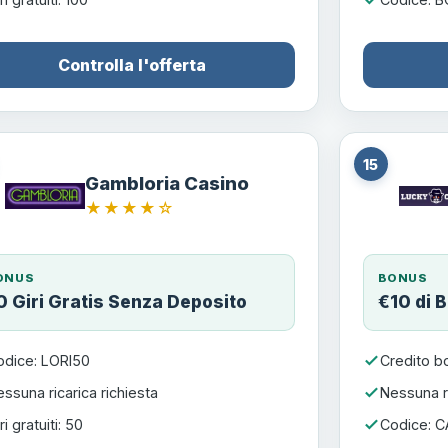
Controlla l'offerta
15
Gambloria Casino
★★★★☆
ONUS
BONUS
0 Giri Gratis Senza Deposito
€10 di B
odice: LORI50
Credito b
ssuna ricarica richiesta
Nessuna ri
ri gratuiti: 50
Codice: 