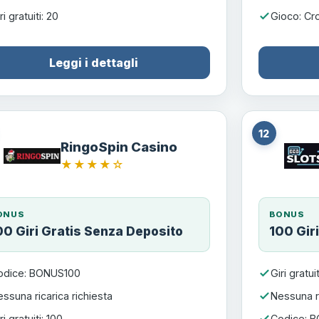
ri gratuiti: 20
Gioco: Cr
Leggi i dettagli
12
RingoSpin Casino
★★★★☆
ONUS
BONUS
00 Giri Gratis Senza Deposito
100 Gir
odice: BONUS100
Giri gratuit
ssuna ricarica richiesta
Nessuna ri
ri gratuiti: 100
Codice: 