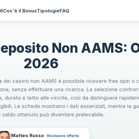
26
Cos'è il Bonus
Tipologie
FAQ
eposito Non AAMS: O
2026
o
dei casinò non AAMS è possibile ricevere free spin o c
one, senza effettuare una ricarica. La selezione confron
ata, durata e tetto alle vincite, così da distinguere rapida
gibili. Le schede mostrano i dati essenziali, mentre la g
l saldo ottenuto può diventare prelevabile.
Matteo Russo
Revisione offerte