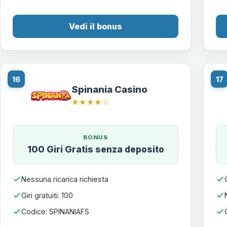
Vedi il bonus
16
17
Spinania Casino
★★★★☆
BONUS
100 Giri Gratis senza deposito
Nessuna ricarica richiesta
Giri gratuiti: 100
Codice: SPINANIAFS