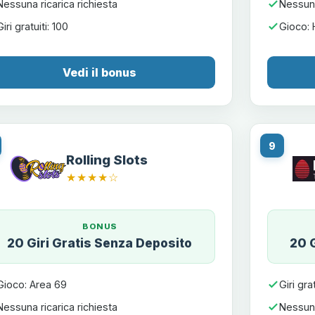
Nessuna ricarica richiesta
Nessuna
Giri gratuiti: 100
Gioco: 
Vedi il bonus
9
Rolling Slots
★★★★☆
BONUS
20 Giri Gratis Senza Deposito
20 
Gioco: Area 69
Giri grat
Nessuna ricarica richiesta
Nessuna