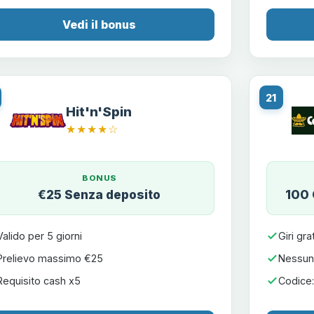
Vedi il bonus
21
Hit'n'Spin
★★★★☆
BONUS
€25 Senza deposito
100 
Valido per 5 giorni
Giri grat
Prelievo massimo €25
Nessuna
Requisito cash x5
Codice: