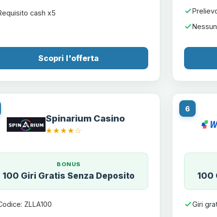
Prelie
Requisito cash x5
Nessun
Scopri l'offerta
6
Spinarium Casino
★★★★☆
BONUS
100 Giri Gratis Senza Deposito
100 
Codice: ZLLA100
Giri grat