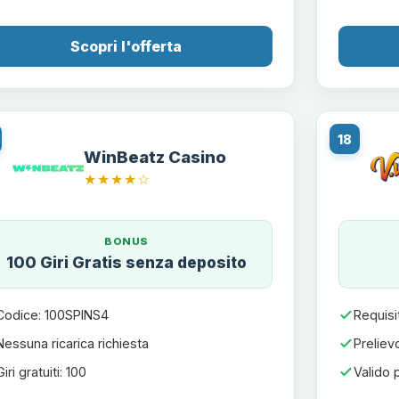
Scopri l'offerta
18
WinBeatz Casino
★★★★☆
BONUS
100 Giri Gratis senza deposito
Codice: 100SPINS4
Requisi
Nessuna ricarica richiesta
Prelie
Giri gratuiti: 100
Valido 