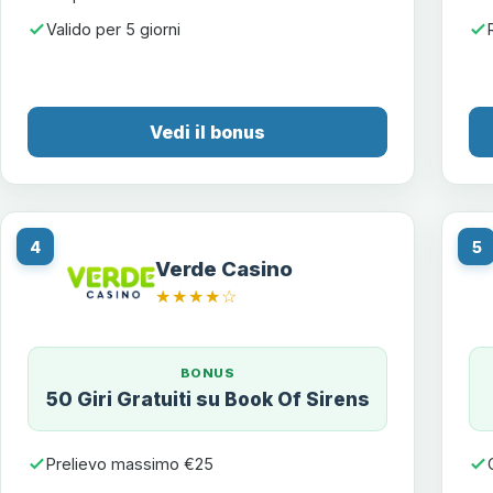
Valido per 5 giorni
Vedi il bonus
4
5
Verde Casino
★★★★☆
BONUS
50 Giri Gratuiti su Book Of Sirens
Prelievo massimo €25