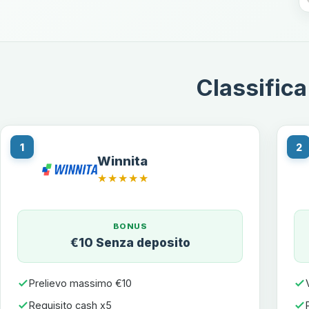
Classific
1
2
Winnita
★★★★★
BONUS
€10 Senza deposito
Prelievo massimo €10
Requisito cash x5