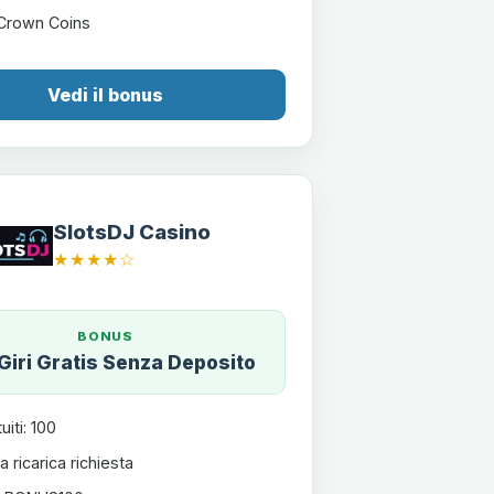
 Crown Coins
Vedi il bonus
SlotsDJ Casino
★★★★☆
BONUS
Giri Gratis Senza Deposito
uiti: 100
 ricarica richiesta