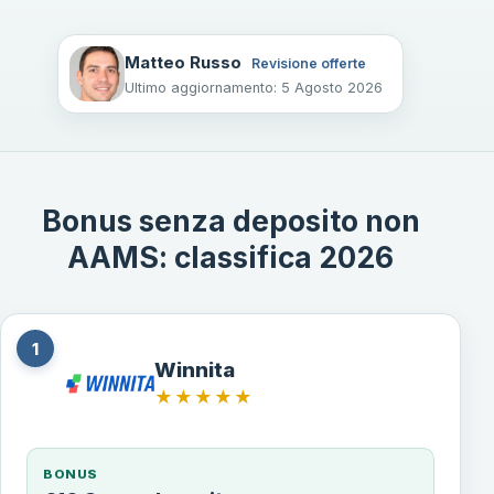
Matteo Russo
Revisione offerte
Ultimo aggiornamento: 5 Agosto 2026
Bonus senza deposito non
AAMS: classifica 2026
1
Winnita
★★★★★
BONUS