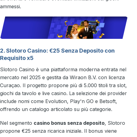
ammessi.
2. Slotoro Casino: €25 Senza Deposito con
Requisito x5
Slotoro Casino è una piattaforma moderna entrata nel
mercato nel 2025 e gestita da Wiraon B.V. con licenza
Curaçao. Il progetto propone più di 5.000 titoli tra slot,
giochi da tavolo e live casino. La selezione dei provider
include nomi come Evolution, Play'n GO e Betsoft,
offrendo un catalogo articolato su più categorie.
Nel segmento
casino bonus senza deposito
, Slotoro
propone €25 senza ricarica iniziale. Il bonus viene