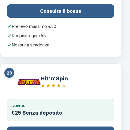
Consulta il bonus
Prelievo massimo €50
Requisito giri x55
Nessuna scadenza
20
Hit'n'Spin
★★★★☆
BONUS
€25 Senza deposito