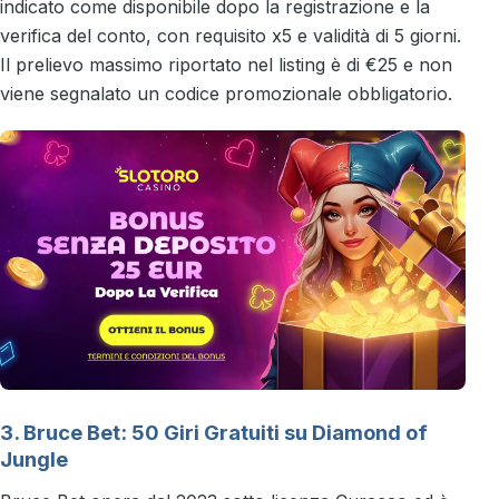
indicato come disponibile dopo la registrazione e la
verifica del conto, con requisito x5 e validità di 5 giorni.
Il prelievo massimo riportato nel listing è di €25 e non
viene segnalato un codice promozionale obbligatorio.
3. Bruce Bet: 50 Giri Gratuiti su Diamond of
Jungle