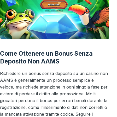
Come Ottenere un Bonus Senza
Deposito Non AAMS
Richiedere un bonus senza deposito su un casinò non
AAMS è generalmente un processo semplice e
veloce, ma richiede attenzione in ogni singola fase per
evitare di perdere il diritto alla promozione. Molti
giocatori perdono il bonus per errori banali durante la
registrazione, come l'inserimento di dati non corretti o
la mancata attivazione tramite codice. Seguire i