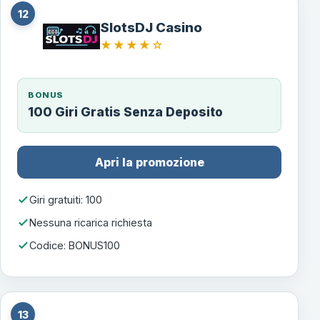
12
SlotsDJ Casino
★★★★☆
BONUS
100 Giri Gratis Senza Deposito
Apri la promozione
Giri gratuiti: 100
Nessuna ricarica richiesta
Codice: BONUS100
13