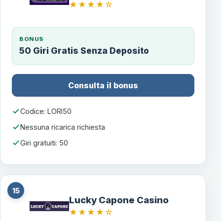
★★★★☆
BONUS
50 Giri Gratis Senza Deposito
Consulta il bonus
Codice: LORI50
Nessuna ricarica richiesta
Giri gratuiti: 50
15
Lucky Capone Casino
★★★★☆