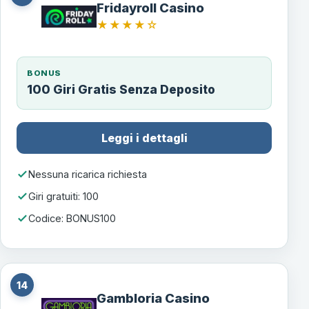
Fridayroll Casino
★★★★☆
BONUS
100 Giri Gratis Senza Deposito
Leggi i dettagli
Nessuna ricarica richiesta
Giri gratuiti: 100
Codice: BONUS100
14
Gambloria Casino