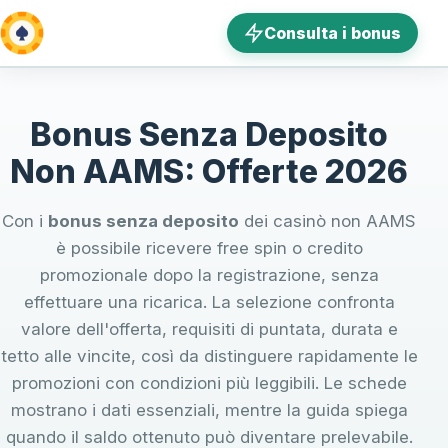
Consulta i bonus
Bonus Senza Deposito
Non AAMS: Offerte 2026
Con i
bonus senza deposito
dei casinò non AAMS
è possibile ricevere free spin o credito
promozionale dopo la registrazione, senza
effettuare una ricarica. La selezione confronta
valore dell'offerta, requisiti di puntata, durata e
tetto alle vincite, così da distinguere rapidamente le
promozioni con condizioni più leggibili. Le schede
mostrano i dati essenziali, mentre la guida spiega
quando il saldo ottenuto può diventare prelevabile.