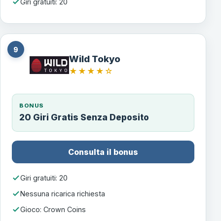
Giri gratuiti: 20
9
Wild Tokyo
★★★★☆
BONUS
20 Giri Gratis Senza Deposito
Consulta il bonus
Giri gratuiti: 20
Nessuna ricarica richiesta
Gioco: Crown Coins