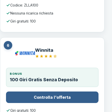
Codice: ZLLA100
Nessuna ricarica richiesta
Giri gratuiti: 100
6
Winnita
★★★★☆
BONUS
100 Giri Gratis Senza Deposito
Controlla l'offerta
Giri gratuiti: 100