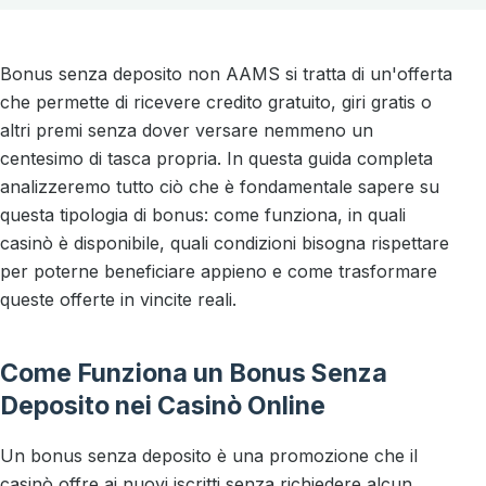
Bonus senza deposito non AAMS si tratta di un'offerta
che permette di ricevere credito gratuito, giri gratis o
altri premi senza dover versare nemmeno un
centesimo di tasca propria. In questa guida completa
analizzeremo tutto ciò che è fondamentale sapere su
questa tipologia di bonus: come funziona, in quali
casinò è disponibile, quali condizioni bisogna rispettare
per poterne beneficiare appieno e come trasformare
queste offerte in vincite reali.
Come Funziona un Bonus Senza
Deposito nei Casinò Online
Un bonus senza deposito è una promozione che il
casinò offre ai nuovi iscritti senza richiedere alcun