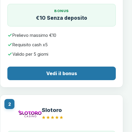
BONUS
€10 Senza deposito
Prelievo massimo €10
Requisito cash x5
Valido per 5 giorni
Vedi il bonus
2
Slotoro
★★★★★