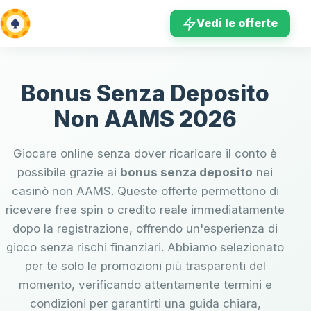
Vedi le offerte
Bonus Senza Deposito
Non AAMS 2026
Giocare online senza dover ricaricare il conto è
possibile grazie ai
bonus senza deposito
nei
casinò non AAMS. Queste offerte permettono di
ricevere free spin o credito reale immediatamente
dopo la registrazione, offrendo un'esperienza di
gioco senza rischi finanziari. Abbiamo selezionato
per te solo le promozioni più trasparenti del
momento, verificando attentamente termini e
condizioni per garantirti una guida chiara,