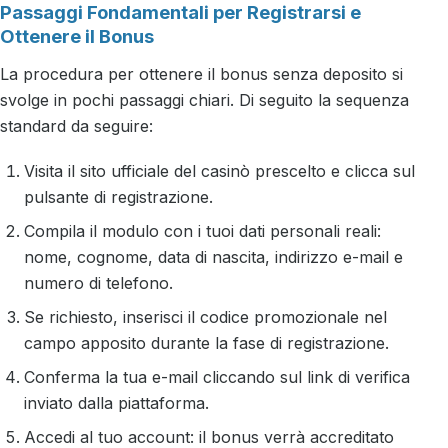
Passaggi Fondamentali per Registrarsi e
Ottenere il Bonus
La procedura per ottenere il bonus senza deposito si
svolge in pochi passaggi chiari. Di seguito la sequenza
standard da seguire:
Visita il sito ufficiale del casinò prescelto e clicca sul
pulsante di registrazione.
Compila il modulo con i tuoi dati personali reali:
nome, cognome, data di nascita, indirizzo e-mail e
numero di telefono.
Se richiesto, inserisci il codice promozionale nel
campo apposito durante la fase di registrazione.
Conferma la tua e-mail cliccando sul link di verifica
inviato dalla piattaforma.
Accedi al tuo account: il bonus verrà accreditato