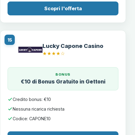
Scopri l'offerta
15
Lucky Capone Casino
★★★★☆
BONUS
€10 di Bonus Gratuito in Gettoni
Credito bonus: €10
Nessuna ricarica richiesta
Codice: CAPONE10