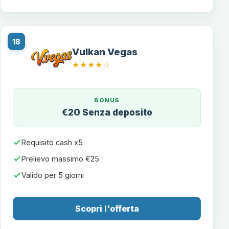
18
Vulkan Vegas
★★★★☆
BONUS
€20 Senza deposito
Requisito cash x5
Prelievo massimo €25
Valido per 5 giorni
Scopri l'offerta