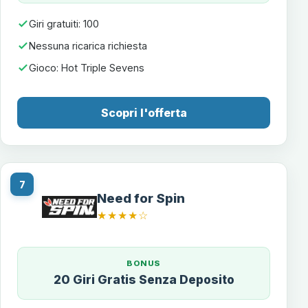
Giri gratuiti: 100
Nessuna ricarica richiesta
Gioco: Hot Triple Sevens
Scopri l'offerta
7
Need for Spin
★★★★☆
BONUS
20 Giri Gratis Senza Deposito