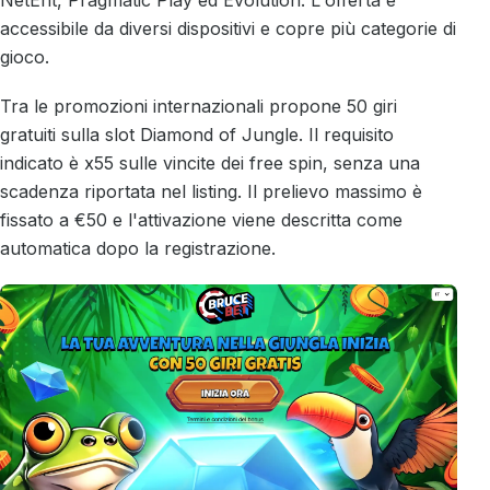
accessibile da diversi dispositivi e copre più categorie di
gioco.
Tra le promozioni internazionali propone 50 giri
gratuiti sulla slot Diamond of Jungle. Il requisito
indicato è x55 sulle vincite dei free spin, senza una
scadenza riportata nel listing. Il prelievo massimo è
fissato a €50 e l'attivazione viene descritta come
automatica dopo la registrazione.