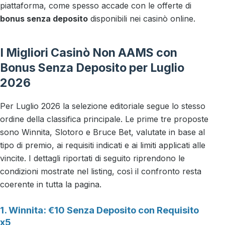
piattaforma, come spesso accade con le offerte di
bonus senza deposito
disponibili nei casinò online.
I Migliori Casinò Non AAMS con
Bonus Senza Deposito per Luglio
2026
Per Luglio 2026 la selezione editoriale segue lo stesso
ordine della classifica principale. Le prime tre proposte
sono Winnita, Slotoro e Bruce Bet, valutate in base al
tipo di premio, ai requisiti indicati e ai limiti applicati alle
vincite. I dettagli riportati di seguito riprendono le
condizioni mostrate nel listing, così il confronto resta
coerente in tutta la pagina.
1. Winnita: €10 Senza Deposito con Requisito
x5