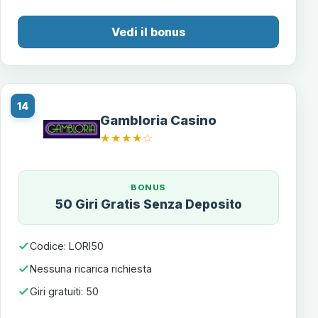
Vedi il bonus
14
Gambloria Casino
★★★★☆
BONUS
50 Giri Gratis Senza Deposito
Codice: LORI50
Nessuna ricarica richiesta
Giri gratuiti: 50