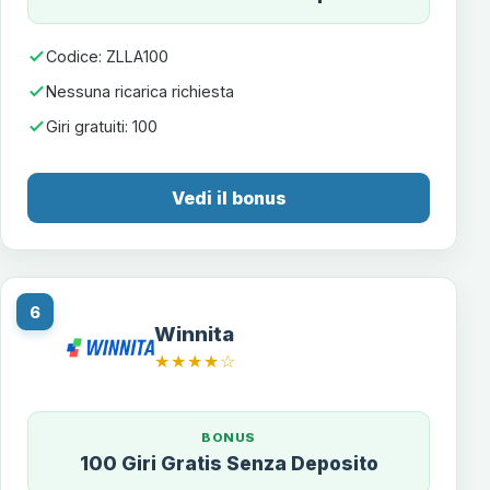
Codice: ZLLA100
Nessuna ricarica richiesta
Giri gratuiti: 100
Vedi il bonus
6
Winnita
★★★★☆
BONUS
100 Giri Gratis Senza Deposito