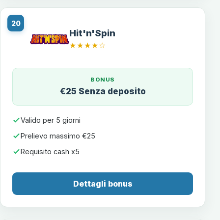
20
Hit'n'Spin
★★★★☆
BONUS
€25 Senza deposito
Valido per 5 giorni
Prelievo massimo €25
Requisito cash x5
Dettagli bonus