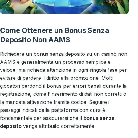
Come Ottenere un Bonus Senza
Deposito Non AAMS
Richiedere un bonus senza deposito su un casinò non
AAMS è generalmente un processo semplice e
veloce, ma richiede attenzione in ogni singola fase per
evitare di perdere il diritto alla promozione. Molti
giocatori perdono il bonus per errori banali durante la
registrazione, come l'inserimento di dati non corretti o
la mancata attivazione tramite codice. Seguire i
passaggi indicati dalla piattaforma con cura è
fondamentale per assicurarsi che il
bonus senza
deposito
venga attribuito correttamente.