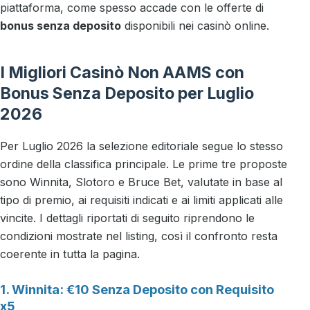
piattaforma, come spesso accade con le offerte di
bonus senza deposito
disponibili nei casinò online.
I Migliori Casinò Non AAMS con
Bonus Senza Deposito per Luglio
2026
Per Luglio 2026 la selezione editoriale segue lo stesso
ordine della classifica principale. Le prime tre proposte
sono Winnita, Slotoro e Bruce Bet, valutate in base al
tipo di premio, ai requisiti indicati e ai limiti applicati alle
vincite. I dettagli riportati di seguito riprendono le
condizioni mostrate nel listing, così il confronto resta
coerente in tutta la pagina.
1. Winnita: €10 Senza Deposito con Requisito
x5