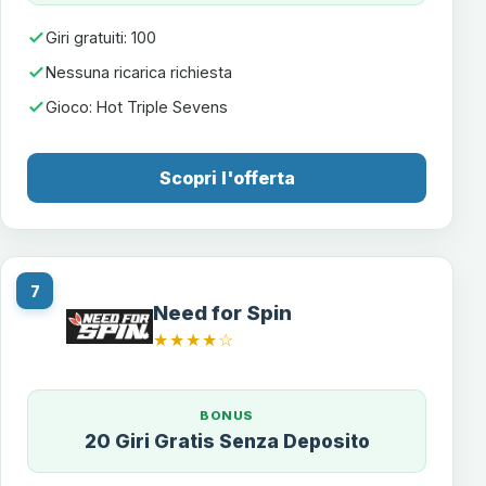
Giri gratuiti: 100
Nessuna ricarica richiesta
Gioco: Hot Triple Sevens
Scopri l'offerta
7
Need for Spin
★★★★☆
BONUS
20 Giri Gratis Senza Deposito