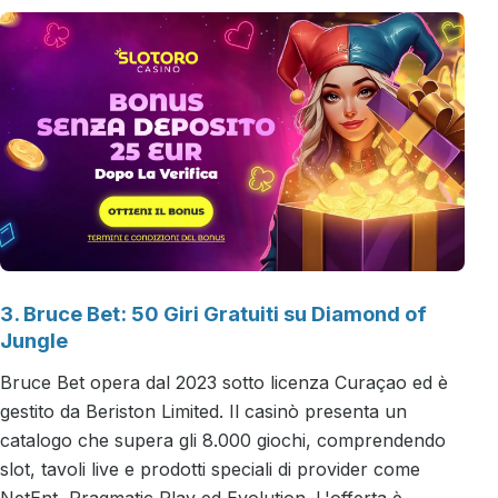
3. Bruce Bet: 50 Giri Gratuiti su Diamond of
Jungle
Bruce Bet opera dal 2023 sotto licenza Curaçao ed è
gestito da Beriston Limited. Il casinò presenta un
catalogo che supera gli 8.000 giochi, comprendendo
slot, tavoli live e prodotti speciali di provider come
NetEnt, Pragmatic Play ed Evolution. L'offerta è