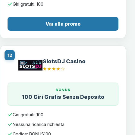
Giri gratuiti: 100
Vai alla promo
12
SlotsDJ Casino
★★★★☆
BONUS
100 Giri Gratis Senza Deposito
Giri gratuiti: 100
Nessuna ricarica richiesta
Codice: BONUS100