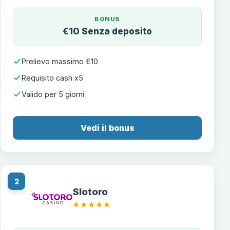
BONUS
€10 Senza deposito
Prelievo massimo €10
Requisito cash x5
Valido per 5 giorni
Vedi il bonus
2
Slotoro
★★★★★