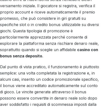
versamento iniziale. Il giocatore si registra, verifica il
proprio account e riceve automaticamente il premio
promesso, che può consistere in giri gratuiti su
specifiche slot o in credito bonus utilizzabile su diversi
giochi. Questa tipologia di promozione è
particolarmente apprezzata perché consente di
esplorare la piattaforma senza rischiare denaro reale,
soprattutto quando si sceglie un affidabile
casino con
bonus senza deposito
.
Dal punto di vista pratico, il funzionamento è piuttosto
semplice: una volta completata la registrazione e, in
alcuni casi, inserito un codice promozionale specifico,
il bonus viene accreditato automaticamente sul conto
di gioco. Le vincite generate attraverso il bonus
possono essere convertite in denaro reale solo dopo
aver soddisfatto i requisiti di scommessa imposti dalla