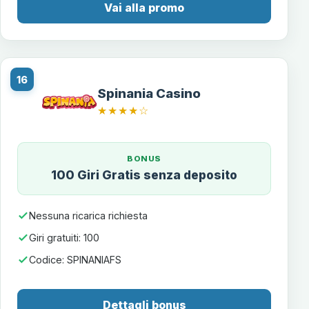
Vai alla promo
16
Spinania Casino
★★★★☆
BONUS
100 Giri Gratis senza deposito
Nessuna ricarica richiesta
Giri gratuiti: 100
Codice: SPINANIAFS
Dettagli bonus