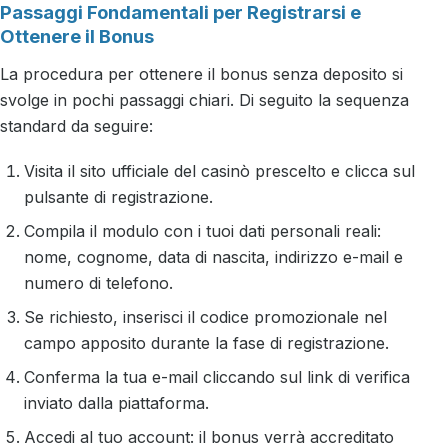
Passaggi Fondamentali per Registrarsi e
Ottenere il Bonus
La procedura per ottenere il bonus senza deposito si
svolge in pochi passaggi chiari. Di seguito la sequenza
standard da seguire:
Visita il sito ufficiale del casinò prescelto e clicca sul
pulsante di registrazione.
Compila il modulo con i tuoi dati personali reali:
nome, cognome, data di nascita, indirizzo e-mail e
numero di telefono.
Se richiesto, inserisci il codice promozionale nel
campo apposito durante la fase di registrazione.
Conferma la tua e-mail cliccando sul link di verifica
inviato dalla piattaforma.
Accedi al tuo account: il bonus verrà accreditato