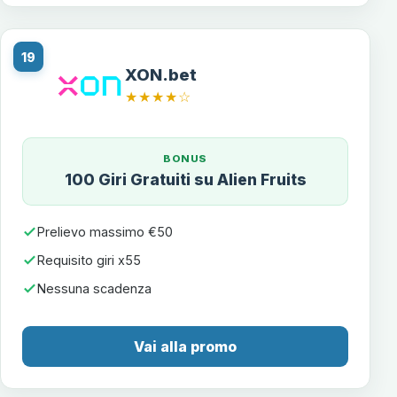
19
XON.bet
★★★★☆
BONUS
100 Giri Gratuiti su Alien Fruits
Prelievo massimo €50
Requisito giri x55
Nessuna scadenza
Vai alla promo