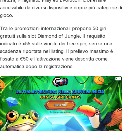
accessibile da diversi dispositivi e copre più categorie di
gioco.
Tra le promozioni internazionali propone 50 giri
gratuiti sulla slot Diamond of Jungle. Il requisito
indicato è x55 sulle vincite dei free spin, senza una
scadenza riportata nel listing. Il prelievo massimo è
fissato a €50 e l'attivazione viene descritta come
automatica dopo la registrazione.