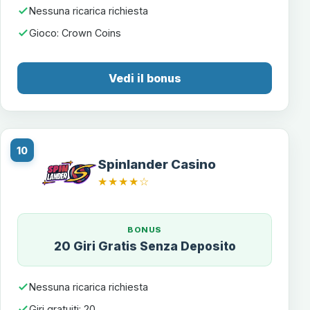
Nessuna ricarica richiesta
Gioco: Crown Coins
Vedi il bonus
10
Spinlander Casino
★★★★☆
BONUS
20 Giri Gratis Senza Deposito
Nessuna ricarica richiesta
Giri gratuiti: 20