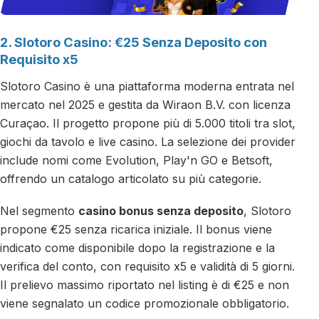
2. Slotoro Casino: €25 Senza Deposito con
Requisito x5
Slotoro Casino è una piattaforma moderna entrata nel
mercato nel 2025 e gestita da Wiraon B.V. con licenza
Curaçao. Il progetto propone più di 5.000 titoli tra slot,
giochi da tavolo e live casino. La selezione dei provider
include nomi come Evolution, Play'n GO e Betsoft,
offrendo un catalogo articolato su più categorie.
Nel segmento
casino bonus senza deposito
, Slotoro
propone €25 senza ricarica iniziale. Il bonus viene
indicato come disponibile dopo la registrazione e la
verifica del conto, con requisito x5 e validità di 5 giorni.
Il prelievo massimo riportato nel listing è di €25 e non
viene segnalato un codice promozionale obbligatorio.