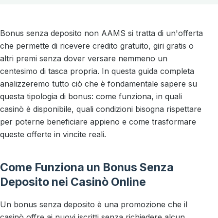
Bonus senza deposito non AAMS si tratta di un'offerta
che permette di ricevere credito gratuito, giri gratis o
altri premi senza dover versare nemmeno un
centesimo di tasca propria. In questa guida completa
analizzeremo tutto ciò che è fondamentale sapere su
questa tipologia di bonus: come funziona, in quali
casinò è disponibile, quali condizioni bisogna rispettare
per poterne beneficiare appieno e come trasformare
queste offerte in vincite reali.
Come Funziona un Bonus Senza
Deposito nei Casinò Online
Un bonus senza deposito è una promozione che il
casinò offre ai nuovi iscritti senza richiedere alcun