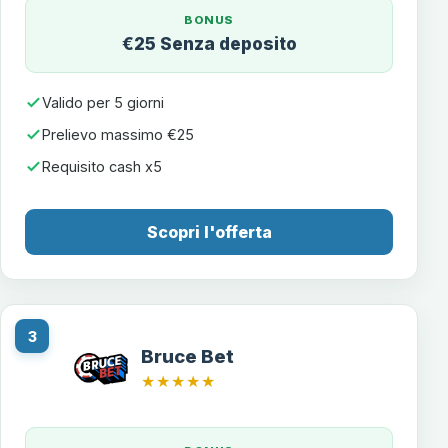
BONUS
€25 Senza deposito
Valido per 5 giorni
Prelievo massimo €25
Requisito cash x5
Scopri l'offerta
3
Bruce Bet
★★★★★