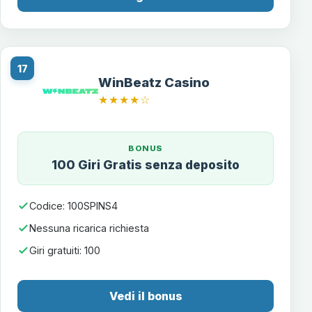
17
WinBeatz Casino
★★★★☆
BONUS
100 Giri Gratis senza deposito
Codice: 100SPINS4
Nessuna ricarica richiesta
Giri gratuiti: 100
Vedi il bonus