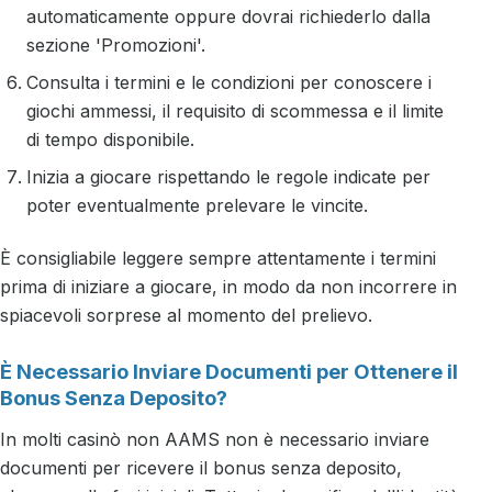
automaticamente oppure dovrai richiederlo dalla
sezione 'Promozioni'.
Consulta i termini e le condizioni per conoscere i
giochi ammessi, il requisito di scommessa e il limite
di tempo disponibile.
Inizia a giocare rispettando le regole indicate per
poter eventualmente prelevare le vincite.
È consigliabile leggere sempre attentamente i termini
prima di iniziare a giocare, in modo da non incorrere in
spiacevoli sorprese al momento del prelievo.
È Necessario Inviare Documenti per Ottenere il
Bonus Senza Deposito?
In molti casinò non AAMS non è necessario inviare
documenti per ricevere il bonus senza deposito,