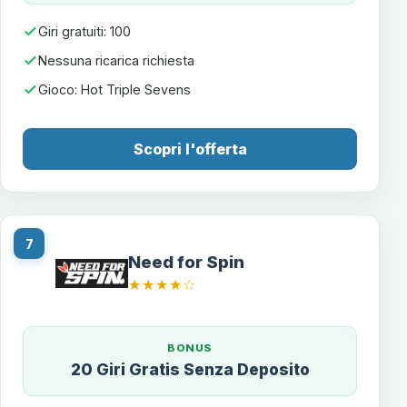
Giri gratuiti: 100
Nessuna ricarica richiesta
Gioco: Hot Triple Sevens
Scopri l'offerta
7
Need for Spin
★★★★☆
BONUS
20 Giri Gratis Senza Deposito