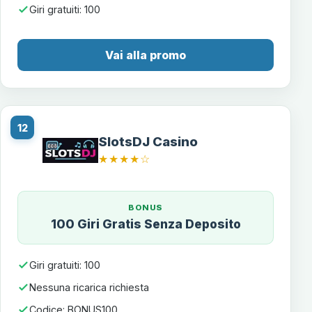
Giri gratuiti: 100
Vai alla promo
12
SlotsDJ Casino
★★★★☆
BONUS
100 Giri Gratis Senza Deposito
Giri gratuiti: 100
Nessuna ricarica richiesta
Codice: BONUS100