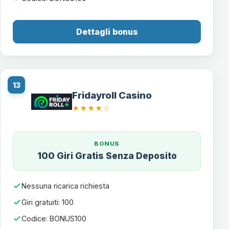
Dettagli bonus
13
Fridayroll Casino
★★★★☆
BONUS
100 Giri Gratis Senza Deposito
Nessuna ricarica richiesta
Giri gratuiti: 100
Codice: BONUS100