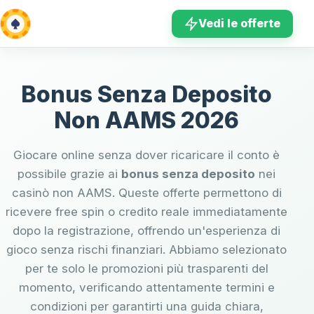
Vedi le offerte
Bonus Senza Deposito
Non AAMS 2026
Giocare online senza dover ricaricare il conto è
possibile grazie ai
bonus senza deposito
nei
casinò non AAMS. Queste offerte permettono di
ricevere free spin o credito reale immediatamente
dopo la registrazione, offrendo un'esperienza di
gioco senza rischi finanziari. Abbiamo selezionato
per te solo le promozioni più trasparenti del
momento, verificando attentamente termini e
condizioni per garantirti una guida chiara,