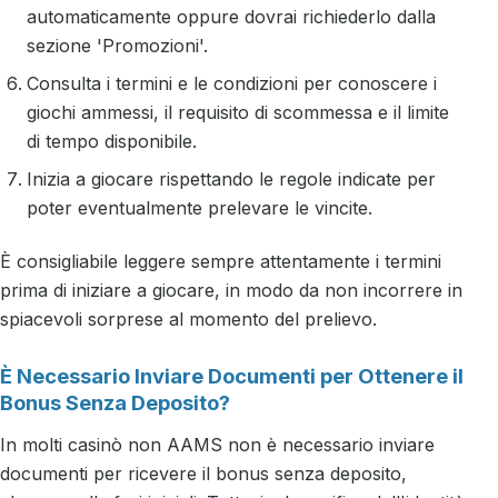
automaticamente oppure dovrai richiederlo dalla
sezione 'Promozioni'.
Consulta i termini e le condizioni per conoscere i
giochi ammessi, il requisito di scommessa e il limite
di tempo disponibile.
Inizia a giocare rispettando le regole indicate per
poter eventualmente prelevare le vincite.
È consigliabile leggere sempre attentamente i termini
prima di iniziare a giocare, in modo da non incorrere in
spiacevoli sorprese al momento del prelievo.
È Necessario Inviare Documenti per Ottenere il
Bonus Senza Deposito?
In molti casinò non AAMS non è necessario inviare
documenti per ricevere il bonus senza deposito,