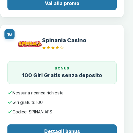
Vai alla promo
16
Spinania Casino
★★★★☆
BONUS
100 Giri Gratis senza deposito
Nessuna ricarica richiesta
Giri gratuiti: 100
Codice: SPINANIAFS
Dettagli bonus