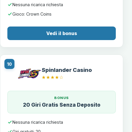
Nessuna ricarica richiesta
Gioco: Crown Coins
Vedi il bonus
10
Spinlander Casino
★★★★☆
BONUS
20 Giri Gratis Senza Deposito
Nessuna ricarica richiesta
Giri gratuiti: 20