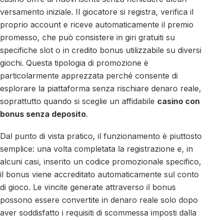
versamento iniziale. Il giocatore si registra, verifica il
proprio account e riceve automaticamente il premio
promesso, che può consistere in giri gratuiti su
specifiche slot o in credito bonus utilizzabile su diversi
giochi. Questa tipologia di promozione è
particolarmente apprezzata perché consente di
esplorare la piattaforma senza rischiare denaro reale,
soprattutto quando si sceglie un affidabile
casino con
bonus senza deposito
.
Dal punto di vista pratico, il funzionamento è piuttosto
semplice: una volta completata la registrazione e, in
alcuni casi, inserito un codice promozionale specifico,
il bonus viene accreditato automaticamente sul conto
di gioco. Le vincite generate attraverso il bonus
possono essere convertite in denaro reale solo dopo
aver soddisfatto i requisiti di scommessa imposti dalla