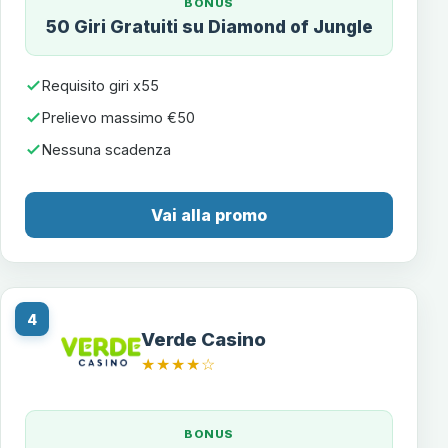
BONUS
50 Giri Gratuiti su Diamond of Jungle
Requisito giri x55
Prelievo massimo €50
Nessuna scadenza
Vai alla promo
4
Verde Casino
★★★★☆
BONUS