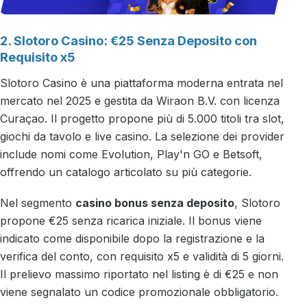
2. Slotoro Casino: €25 Senza Deposito con
Requisito x5
Slotoro Casino è una piattaforma moderna entrata nel
mercato nel 2025 e gestita da Wiraon B.V. con licenza
Curaçao. Il progetto propone più di 5.000 titoli tra slot,
giochi da tavolo e live casino. La selezione dei provider
include nomi come Evolution, Play'n GO e Betsoft,
offrendo un catalogo articolato su più categorie.
Nel segmento
casino bonus senza deposito
, Slotoro
propone €25 senza ricarica iniziale. Il bonus viene
indicato come disponibile dopo la registrazione e la
verifica del conto, con requisito x5 e validità di 5 giorni.
Il prelievo massimo riportato nel listing è di €25 e non
viene segnalato un codice promozionale obbligatorio.