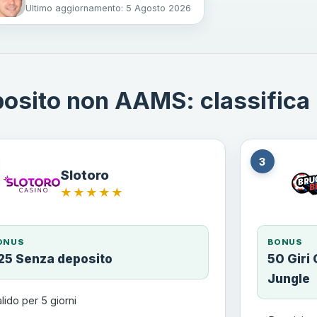
Ultimo aggiornamento: 5 Agosto 2026
osito non AAMS: classifica
3
Slotoro
★★★★★
ONUS
BONUS
25 Senza deposito
50 Giri 
Jungle
lido per 5 giorni