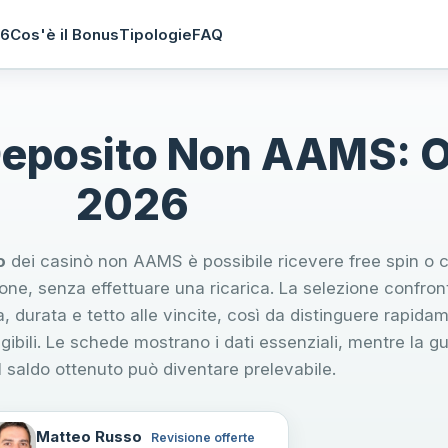
26
Cos'è il Bonus
Tipologie
FAQ
eposito Non AAMS: O
2026
o
dei casinò non AAMS è possibile ricevere free spin o c
one, senza effettuare una ricarica. La selezione confron
ata, durata e tetto alle vincite, così da distinguere rapida
gibili. Le schede mostrano i dati essenziali, mentre la g
l saldo ottenuto può diventare prelevabile.
Matteo Russo
Revisione offerte