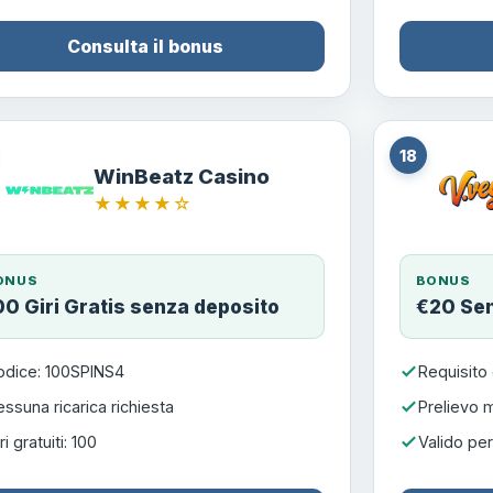
Consulta il bonus
18
WinBeatz Casino
★★★★☆
ONUS
BONUS
00 Giri Gratis senza deposito
€20 Sen
odice: 100SPINS4
Requisito
ssuna ricarica richiesta
Prelievo
ri gratuiti: 100
Valido per