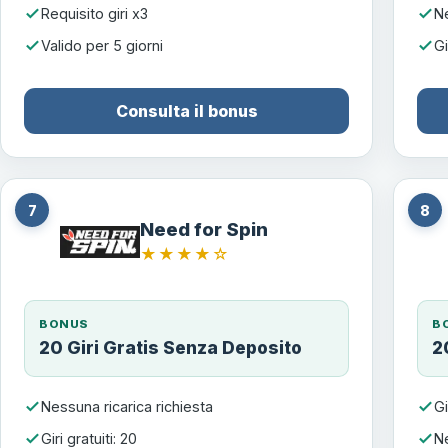
Requisito giri x3
Ne
Valido per 5 giorni
Gi
Consulta il bonus
7
8
Need for Spin
★★★★☆
BONUS
B
20 Giri Gratis Senza Deposito
2
Nessuna ricarica richiesta
G
Giri gratuiti: 20
Ne