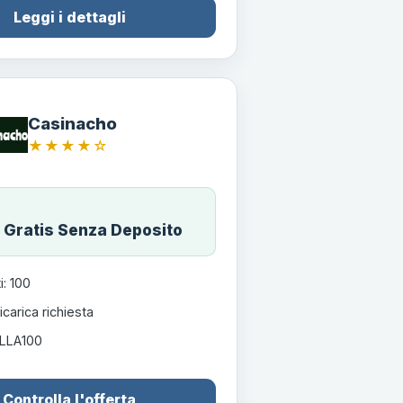
Leggi i dettagli
Casinacho
★★★★☆
i Gratis Senza Deposito
i: 100
carica richiesta
ILLA100
Controlla l'offerta