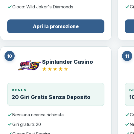
Gioco: Wild Joker's Diamonds
Gi
Apri la promozione
10
11
Spinlander Casino
★★★★☆
BONUS
B
20 Giri Gratis Senza Deposito
1
Nessuna ricarica richiesta
C
Giri gratuiti: 20
Ne
Gioco: Fruit Empire
Gi