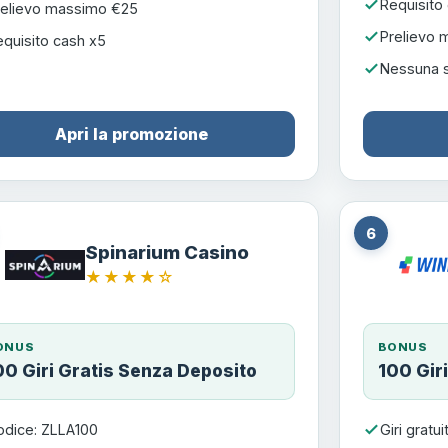
Requisito 
relievo massimo €25
Prelievo
equisito cash x5
Nessuna 
Apri la promozione
6
Spinarium Casino
★★★★☆
ONUS
BONUS
00 Giri Gratis Senza Deposito
100 Gir
odice: ZLLA100
Giri gratuit