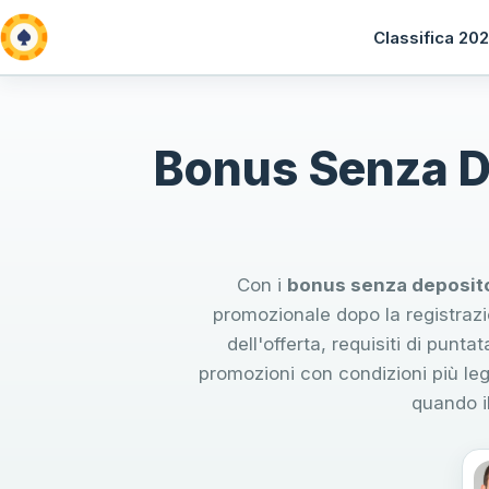
Classifica 20
Bonus Senza D
Con i
bonus senza deposit
promozionale dopo la registrazi
dell'offerta, requisiti di punt
promozioni con condizioni più leg
quando i