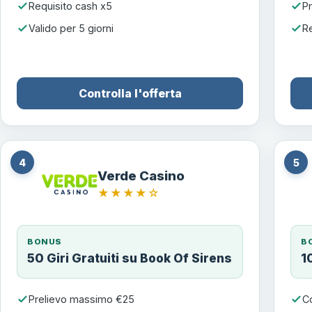
Requisito cash x5
P
Valido per 5 giorni
R
Controlla l'offerta
4
5
Verde Casino
★★★★☆
BONUS
B
50 Giri Gratuiti su Book Of Sirens
1
Prelievo massimo €25
C