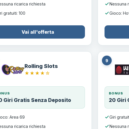
ssuna ricarica richiesta
Nessuna ri
ri gratuiti: 100
Gioco: Ho
Vai all'offerta
9
Rolling Slots
★★★★☆
ONUS
BONUS
0 Giri Gratis Senza Deposito
20 Giri
ioco: Area 69
Giri gratuit
ssuna ricarica richiesta
Nessuna ri