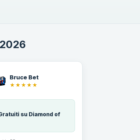
 2026
Bruce Bet
★★★★★
Gratuiti su Diamond of