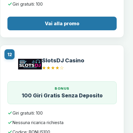
Giri gratuiti: 100
Vai alla promo
12
SlotsDJ Casino
★★★★☆
BONUS
100 Giri Gratis Senza Deposito
Giri gratuiti: 100
Nessuna ricarica richiesta
Codice: BONUS100