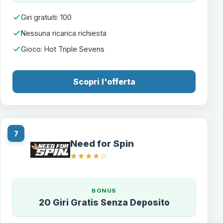
Giri gratuiti: 100
Nessuna ricarica richiesta
Gioco: Hot Triple Sevens
Scopri l'offerta
7
Need for Spin
★★★★☆
BONUS
20 Giri Gratis Senza Deposito