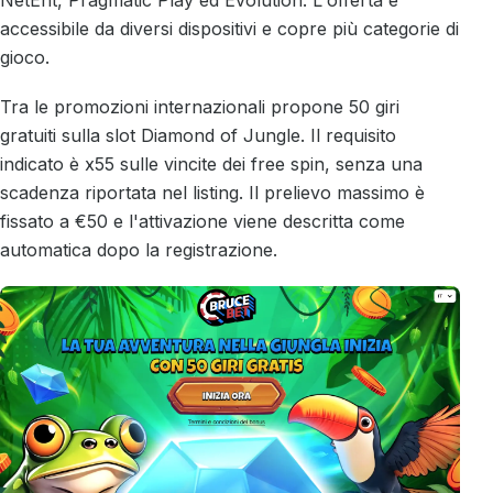
accessibile da diversi dispositivi e copre più categorie di
gioco.
Tra le promozioni internazionali propone 50 giri
gratuiti sulla slot Diamond of Jungle. Il requisito
indicato è x55 sulle vincite dei free spin, senza una
scadenza riportata nel listing. Il prelievo massimo è
fissato a €50 e l'attivazione viene descritta come
automatica dopo la registrazione.