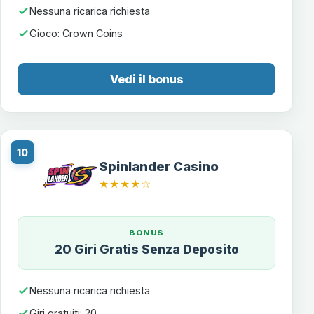
Nessuna ricarica richiesta
Gioco: Crown Coins
Vedi il bonus
10
Spinlander Casino
★★★★☆
BONUS
20 Giri Gratis Senza Deposito
Nessuna ricarica richiesta
Giri gratuiti: 20