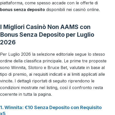
piattaforma, come spesso accade con le offerte di
bonus senza deposito
disponibili nei casinò online.
I Migliori Casinò Non AAMS con
Bonus Senza Deposito per Luglio
2026
Per Luglio 2026 la selezione editoriale segue lo stesso
ordine della classifica principale. Le prime tre proposte
sono Winnita, Slotoro e Bruce Bet, valutate in base al
tipo di premio, ai requisiti indicati e ai limiti applicati alle
vincite. I dettagli riportati di seguito riprendono le
condizioni mostrate nel listing, così il confronto resta
coerente in tutta la pagina.
1. Winnita: €10 Senza Deposito con Requisito
x5