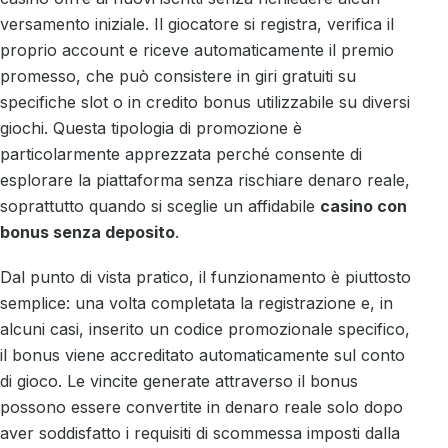
versamento iniziale. Il giocatore si registra, verifica il
proprio account e riceve automaticamente il premio
promesso, che può consistere in giri gratuiti su
specifiche slot o in credito bonus utilizzabile su diversi
giochi. Questa tipologia di promozione è
particolarmente apprezzata perché consente di
esplorare la piattaforma senza rischiare denaro reale,
soprattutto quando si sceglie un affidabile
casino con
bonus senza deposito
.
Dal punto di vista pratico, il funzionamento è piuttosto
semplice: una volta completata la registrazione e, in
alcuni casi, inserito un codice promozionale specifico,
il bonus viene accreditato automaticamente sul conto
di gioco. Le vincite generate attraverso il bonus
possono essere convertite in denaro reale solo dopo
aver soddisfatto i requisiti di scommessa imposti dalla