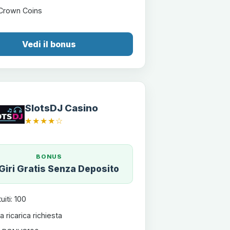
 Crown Coins
Vedi il bonus
SlotsDJ Casino
★★★★☆
BONUS
Giri Gratis Senza Deposito
uiti: 100
 ricarica richiesta