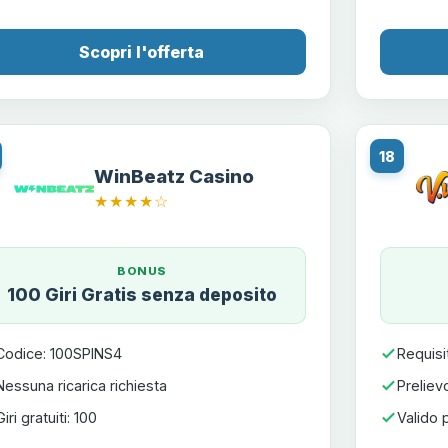
Scopri l'offerta
18
WinBeatz Casino
★★★★☆
BONUS
100 Giri Gratis senza deposito
Codice: 100SPINS4
Requisi
Nessuna ricarica richiesta
Prelie
Giri gratuiti: 100
Valido 