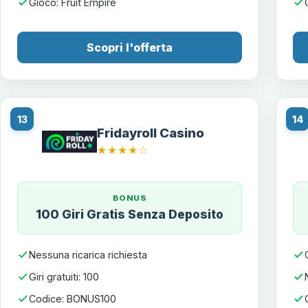
Gioco: Fruit Empire
Scopri l'offerta
13
14
Fridayroll Casino
★★★★☆
BONUS
100 Giri Gratis Senza Deposito
Nessuna ricarica richiesta
Giri gratuiti: 100
Codice: BONUS100