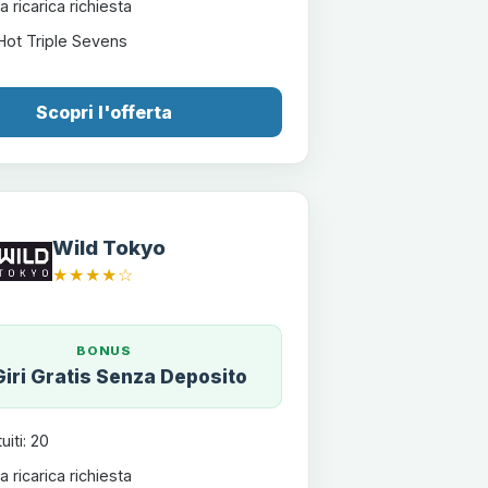
 ricarica richiesta
Hot Triple Sevens
Scopri l'offerta
Wild Tokyo
★★★★☆
BONUS
Giri Gratis Senza Deposito
uiti: 20
 ricarica richiesta