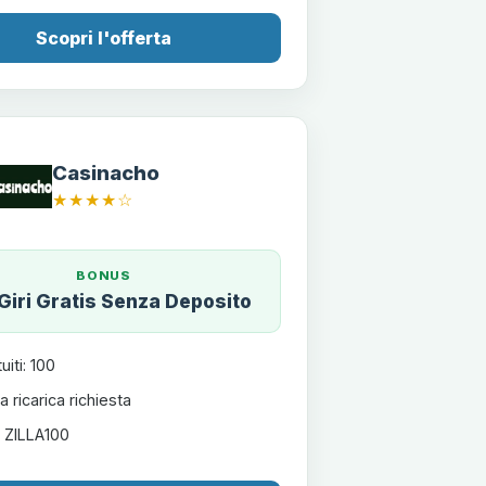
Scopri l'offerta
Casinacho
★★★★☆
BONUS
Giri Gratis Senza Deposito
uiti: 100
 ricarica richiesta
 ZILLA100