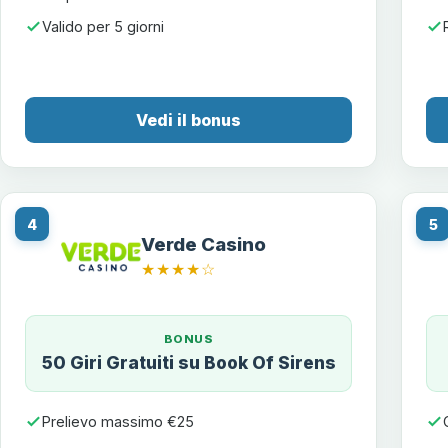
Valido per 5 giorni
Vedi il bonus
4
5
Verde Casino
★★★★☆
BONUS
50 Giri Gratuiti su Book Of Sirens
Prelievo massimo €25