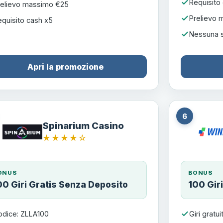
Requisito 
relievo massimo €25
Prelievo
equisito cash x5
Nessuna 
Apri la promozione
6
Spinarium Casino
★★★★☆
ONUS
BONUS
00 Giri Gratis Senza Deposito
100 Gir
odice: ZLLA100
Giri gratuit