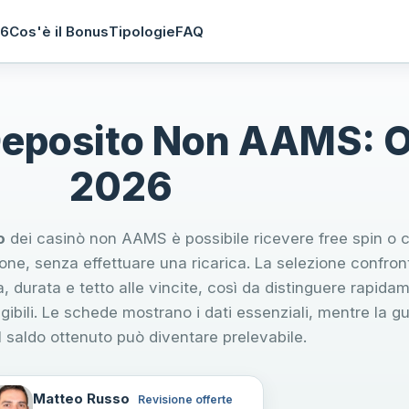
26
Cos'è il Bonus
Tipologie
FAQ
eposito Non AAMS: O
2026
o
dei casinò non AAMS è possibile ricevere free spin o c
one, senza effettuare una ricarica. La selezione confron
ata, durata e tetto alle vincite, così da distinguere rapida
gibili. Le schede mostrano i dati essenziali, mentre la g
l saldo ottenuto può diventare prelevabile.
Matteo Russo
Revisione offerte