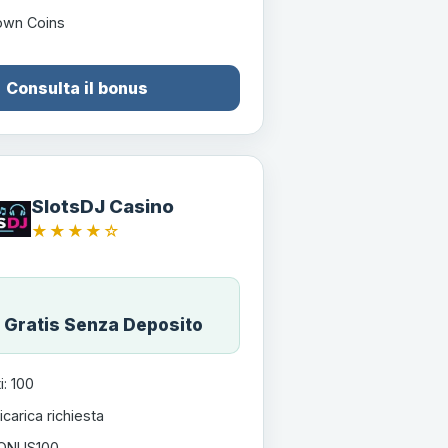
own Coins
Consulta il bonus
SlotsDJ Casino
★★★★☆
i Gratis Senza Deposito
i: 100
carica richiesta
BONUS100