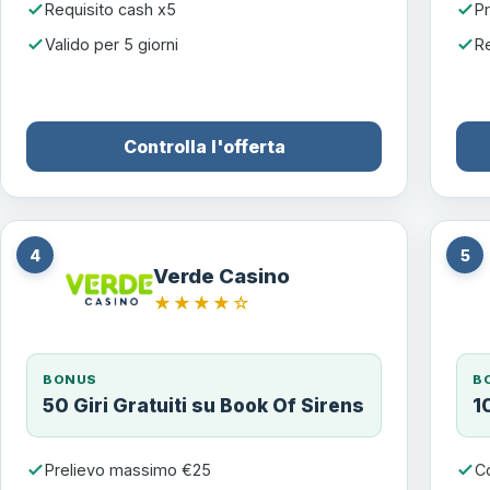
Requisito cash x5
P
Valido per 5 giorni
R
Controlla l'offerta
4
5
Verde Casino
★★★★☆
BONUS
B
50 Giri Gratuiti su Book Of Sirens
1
Prelievo massimo €25
C