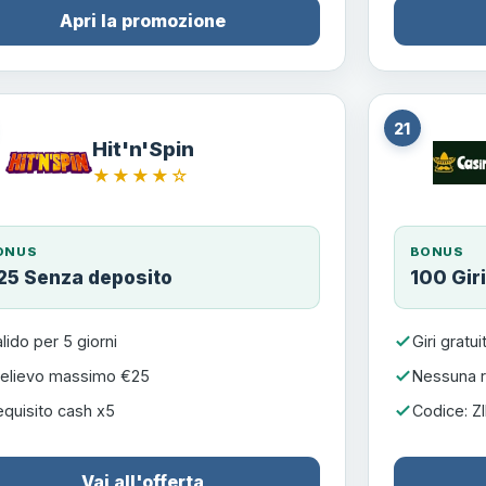
Apri la promozione
21
Hit'n'Spin
★★★★☆
ONUS
BONUS
25 Senza deposito
100 Gir
lido per 5 giorni
Giri gratuit
relievo massimo €25
Nessuna ri
equisito cash x5
Codice: Z
Vai all'offerta