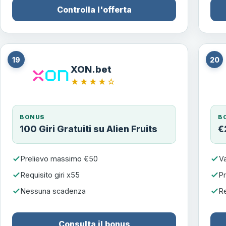
Controlla l'offerta
19
20
XON.bet
★★★★☆
BONUS
B
100 Giri Gratuiti su Alien Fruits
€
Prelievo massimo €50
Va
Requisito giri x55
P
Nessuna scadenza
R
Consulta il bonus