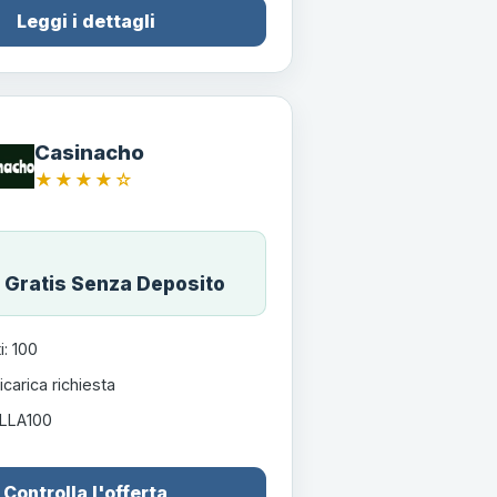
Leggi i dettagli
Casinacho
★★★★☆
i Gratis Senza Deposito
i: 100
carica richiesta
ILLA100
Controlla l'offerta