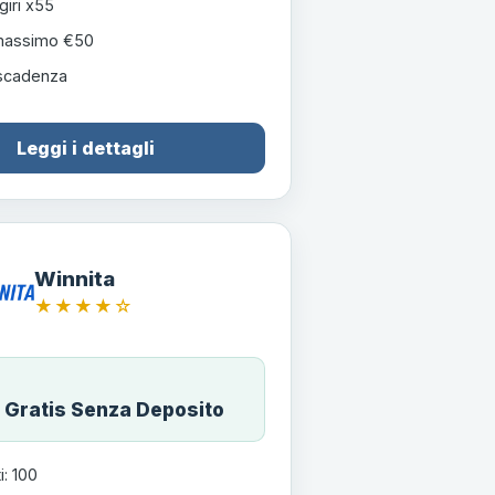
giri x55
 massimo €50
scadenza
Leggi i dettagli
Winnita
★★★★☆
i Gratis Senza Deposito
i: 100