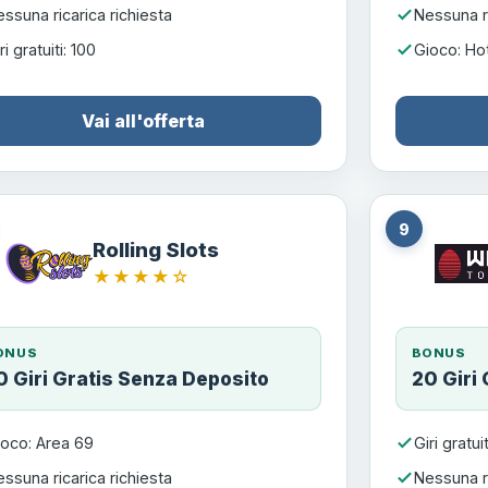
ssuna ricarica richiesta
Nessuna ri
ri gratuiti: 100
Gioco: Ho
Vai all'offerta
9
Rolling Slots
★★★★☆
ONUS
BONUS
0 Giri Gratis Senza Deposito
20 Giri
ioco: Area 69
Giri gratuit
ssuna ricarica richiesta
Nessuna ri