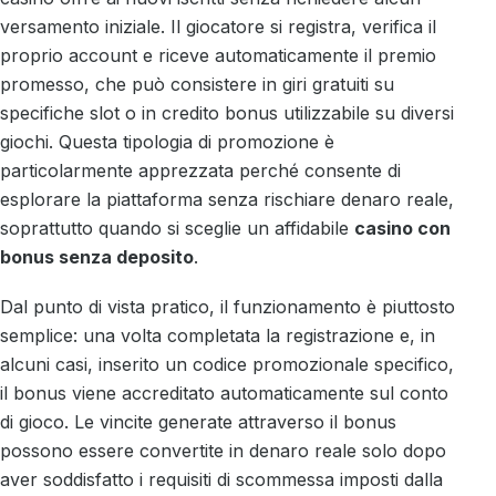
versamento iniziale. Il giocatore si registra, verifica il
proprio account e riceve automaticamente il premio
promesso, che può consistere in giri gratuiti su
specifiche slot o in credito bonus utilizzabile su diversi
giochi. Questa tipologia di promozione è
particolarmente apprezzata perché consente di
esplorare la piattaforma senza rischiare denaro reale,
soprattutto quando si sceglie un affidabile
casino con
bonus senza deposito
.
Dal punto di vista pratico, il funzionamento è piuttosto
semplice: una volta completata la registrazione e, in
alcuni casi, inserito un codice promozionale specifico,
il bonus viene accreditato automaticamente sul conto
di gioco. Le vincite generate attraverso il bonus
possono essere convertite in denaro reale solo dopo
aver soddisfatto i requisiti di scommessa imposti dalla