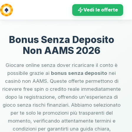
Vedi le offerte
Bonus Senza Deposito
Non AAMS 2026
Giocare online senza dover ricaricare il conto è
possibile grazie ai
bonus senza deposito
nei
casinò non AAMS. Queste offerte permettono di
ricevere free spin o credito reale immediatamente
dopo la registrazione, offrendo un'esperienza di
gioco senza rischi finanziari. Abbiamo selezionato
per te solo le promozioni più trasparenti del
momento, verificando attentamente termini e
condizioni per garantirti una guida chiara,