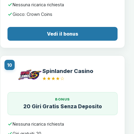
Nessuna ricarica richiesta
Gioco: Crown Coins
Vedi il bonus
10
Spinlander Casino
★★★★☆
BONUS
20 Giri Gratis Senza Deposito
Nessuna ricarica richiesta
Giri gratuiti: 20