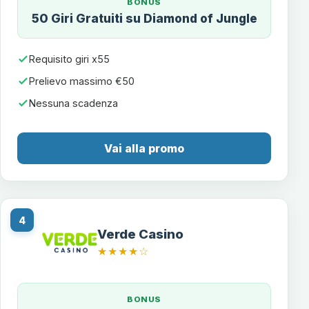
BONUS
50 Giri Gratuiti su Diamond of Jungle
Requisito giri x55
Prelievo massimo €50
Nessuna scadenza
Vai alla promo
4
Verde Casino
★★★★☆
BONUS