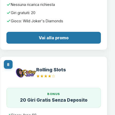
Nessuna ricarica richiesta
Giri gratuiti: 20
Gioco: Wild Joker's Diamonds
Vai alla promo
8
Rolling Slots
★★★★☆
BONUS
20 Giri Gratis Senza Deposito