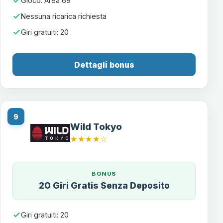
Gioco: Area 69
Nessuna ricarica richiesta
Giri gratuiti: 20
Dettagli bonus
9
Wild Tokyo
★★★★☆
BONUS
20 Giri Gratis Senza Deposito
Giri gratuiti: 20