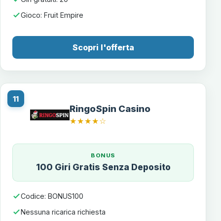
Gioco: Fruit Empire
Scopri l'offerta
11
RingoSpin Casino
★★★★☆
BONUS
100 Giri Gratis Senza Deposito
Codice: BONUS100
Nessuna ricarica richiesta