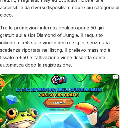
accessibile da diversi dispositivi e copre più categorie di
gioco.
Tra le promozioni internazionali propone 50 giri
gratuiti sulla slot Diamond of Jungle. Il requisito
indicato è x55 sulle vincite dei free spin, senza una
scadenza riportata nel listing. Il prelievo massimo è
fissato a €50 e l'attivazione viene descritta come
automatica dopo la registrazione.