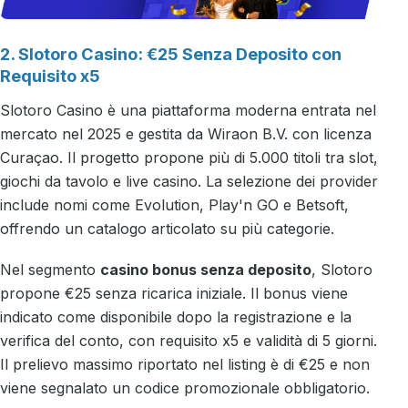
2. Slotoro Casino: €25 Senza Deposito con
Requisito x5
Slotoro Casino è una piattaforma moderna entrata nel
mercato nel 2025 e gestita da Wiraon B.V. con licenza
Curaçao. Il progetto propone più di 5.000 titoli tra slot,
giochi da tavolo e live casino. La selezione dei provider
include nomi come Evolution, Play'n GO e Betsoft,
offrendo un catalogo articolato su più categorie.
Nel segmento
casino bonus senza deposito
, Slotoro
propone €25 senza ricarica iniziale. Il bonus viene
indicato come disponibile dopo la registrazione e la
verifica del conto, con requisito x5 e validità di 5 giorni.
Il prelievo massimo riportato nel listing è di €25 e non
viene segnalato un codice promozionale obbligatorio.