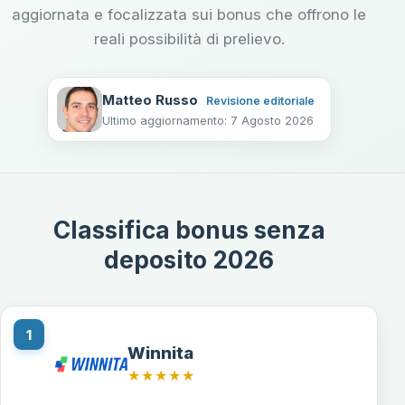
aggiornata e focalizzata sui bonus che offrono le
reali possibilità di prelievo.
Matteo Russo
Revisione editoriale
Ultimo aggiornamento: 7 Agosto 2026
Classifica bonus senza
deposito 2026
1
Winnita
★★★★★