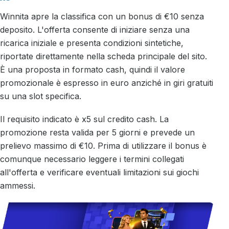
Winnita apre la classifica con un bonus di €10 senza
deposito. L'offerta consente di iniziare senza una
ricarica iniziale e presenta condizioni sintetiche,
riportate direttamente nella scheda principale del sito.
È una proposta in formato cash, quindi il valore
promozionale è espresso in euro anziché in giri gratuiti
su una slot specifica.
Il requisito indicato è x5 sul credito cash. La
promozione resta valida per 5 giorni e prevede un
prelievo massimo di €10. Prima di utilizzare il bonus è
comunque necessario leggere i termini collegati
all'offerta e verificare eventuali limitazioni sui giochi
ammessi.