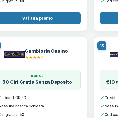
Giri gratuiti: 100
Codice
Vai alla promo
15
Gambloria Casino
★★★★☆
BONUS
50 Giri Gratis Senza Deposito
€10 d
Codice: LORI50
Credito
Nessuna ricarica richiesta
Nessuna
Giri gratuiti: 50
Codice