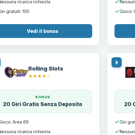
Nessuna ricarica richiesta
Nessuna
Giri gratuiti: 100
Gioco: 
Vedi il bonus
9
Rolling Slots
★★★★☆
BONUS
20 Giri Gratis Senza Deposito
20 
Gioco: Area 69
Giri grat
Nessuna ricarica richiesta
Nessuna