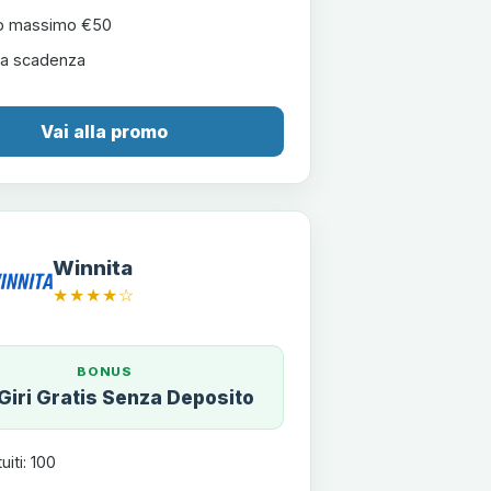
vo massimo €50
a scadenza
Vai alla promo
Winnita
★★★★☆
BONUS
Giri Gratis Senza Deposito
uiti: 100