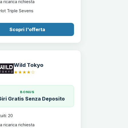
 ricarica richiesta
Hot Triple Sevens
Scopri l'offerta
Wild Tokyo
★★★★☆
BONUS
Giri Gratis Senza Deposito
uiti: 20
 ricarica richiesta