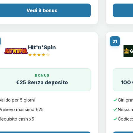
Vedi il bonus
21
Hit'n'Spin
★★★★☆
BONUS
€25 Senza deposito
100 
Valido per 5 giorni
Giri grat
Prelievo massimo €25
Nessuna
Requisito cash x5
Codice: