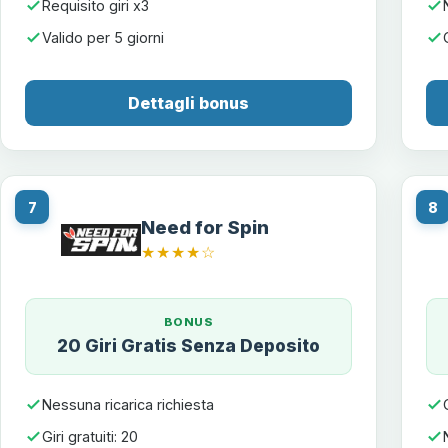
Requisito giri x3
Valido per 5 giorni
Dettagli bonus
7
8
Need for Spin
★★★★☆
BONUS
20 Giri Gratis Senza Deposito
Nessuna ricarica richiesta
Giri gratuiti: 20