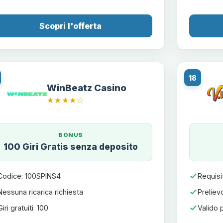
Scopri l'offerta
18
WinBeatz Casino
★★★★☆
BONUS
100 Giri Gratis senza deposito
Codice: 100SPINS4
Requisi
Nessuna ricarica richiesta
Prelie
Giri gratuiti: 100
Valido 