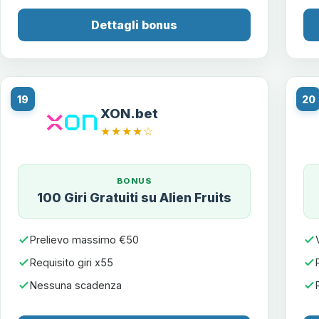
Dettagli bonus
19
20
XON.bet
★★★★☆
BONUS
100 Giri Gratuiti su Alien Fruits
Prelievo massimo €50
Requisito giri x55
Nessuna scadenza