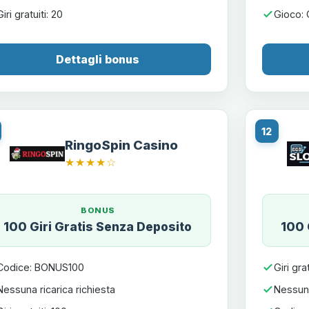
Giri gratuiti: 20
Gioco:
Dettagli bonus
12
RingoSpin Casino
★★★★☆
BONUS
100 Giri Gratis Senza Deposito
100 
Codice: BONUS100
Giri grat
Nessuna ricarica richiesta
Nessuna