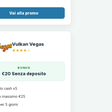
Vai alla promo
Vulkan Vegas
★★★★☆
BONUS
€20 Senza deposito
to cash x5
vo massimo €25
per 5 giorni