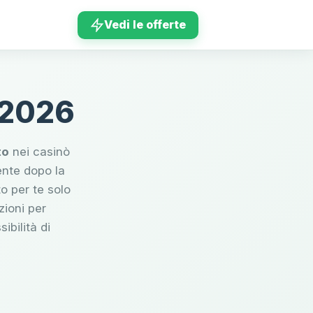
Vedi le offerte
 2026
to
nei casinò
ente dopo la
o per te solo
zioni per
ibilità di