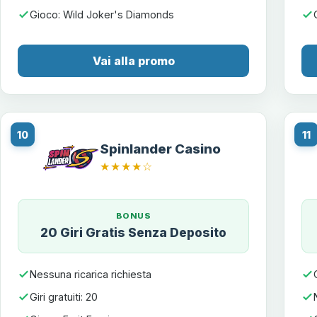
Gioco: Wild Joker's Diamonds
Vai alla promo
10
11
Spinlander Casino
★★★★☆
BONUS
20 Giri Gratis Senza Deposito
Nessuna ricarica richiesta
Giri gratuiti: 20