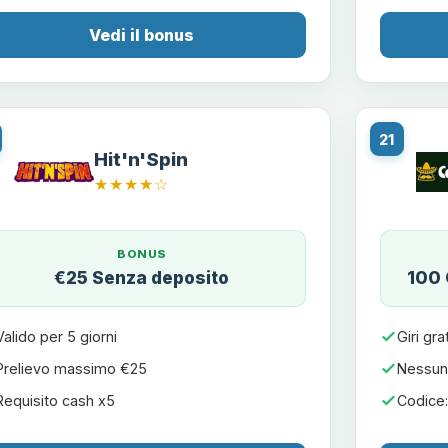
Vedi il bonus
21
Hit'n'Spin
★★★★☆
BONUS
€25 Senza deposito
100 
Valido per 5 giorni
Giri grat
Prelievo massimo €25
Nessuna
Requisito cash x5
Codice: