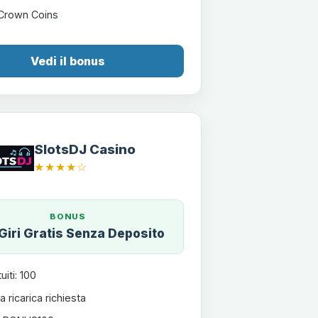
 Crown Coins
Vedi il bonus
SlotsDJ Casino
★★★★☆
BONUS
Giri Gratis Senza Deposito
uiti: 100
 ricarica richiesta