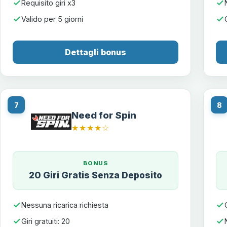
Requisito giri x3
Valido per 5 giorni
Dettagli bonus
7
8
Need for Spin
★★★★☆
BONUS
20 Giri Gratis Senza Deposito
Nessuna ricarica richiesta
Giri gratuiti: 20