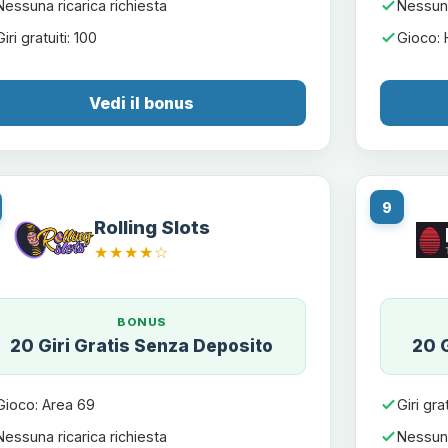
Nessuna ricarica richiesta
Nessuna
Giri gratuiti: 100
Gioco: 
Vedi il bonus
9
Rolling Slots
★★★★☆
BONUS
20 Giri Gratis Senza Deposito
20 
Gioco: Area 69
Giri grat
Nessuna ricarica richiesta
Nessuna