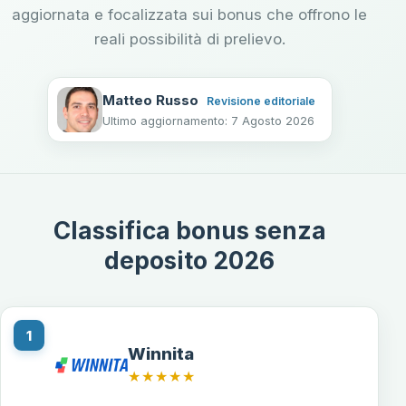
aggiornata e focalizzata sui bonus che offrono le
reali possibilità di prelievo.
Matteo Russo
Revisione editoriale
Ultimo aggiornamento: 7 Agosto 2026
Classifica bonus senza
deposito 2026
1
Winnita
★★★★★