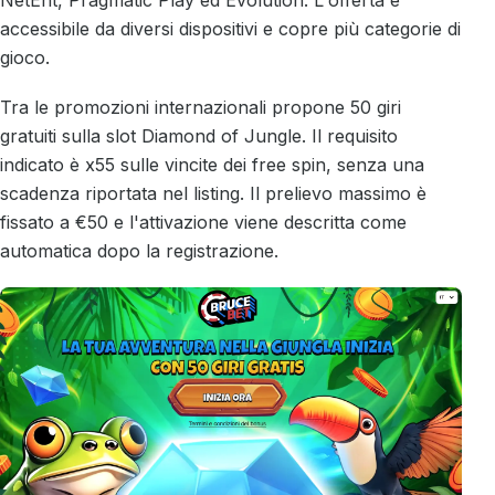
accessibile da diversi dispositivi e copre più categorie di
gioco.
Tra le promozioni internazionali propone 50 giri
gratuiti sulla slot Diamond of Jungle. Il requisito
indicato è x55 sulle vincite dei free spin, senza una
scadenza riportata nel listing. Il prelievo massimo è
fissato a €50 e l'attivazione viene descritta come
automatica dopo la registrazione.