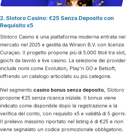
2. Slotoro Casino: €25 Senza Deposito con
Requisito x5
Slotoro Casino è una piattaforma moderna entrata nel
mercato nel 2025 e gestita da Wiraon B.V. con licenza
Curaçao. Il progetto propone più di 5.000 titoli tra slot,
giochi da tavolo e live casino. La selezione dei provider
include nomi come Evolution, Play'n GO e Betsoft,
offrendo un catalogo articolato su più categorie.
Nel segmento
casino bonus senza deposito
, Slotoro
propone €25 senza ricarica iniziale. Il bonus viene
indicato come disponibile dopo la registrazione e la
verifica del conto, con requisito x5 e validità di 5 giorni.
Il prelievo massimo riportato nel listing è di €25 e non
viene segnalato un codice promozionale obbligatorio.