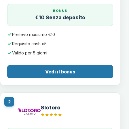
BONUS
€10 Senza deposito
Prelievo massimo €10
Requisito cash x5
Valido per 5 giorni
Vedi il bonus
2
Slotoro
★★★★★