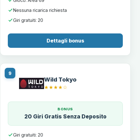
Gioco: Area 69
Nessuna ricarica richiesta
Giri gratuiti: 20
Dettagli bonus
9
Wild Tokyo
★★★★☆
BONUS
20 Giri Gratis Senza Deposito
Giri gratuiti: 20