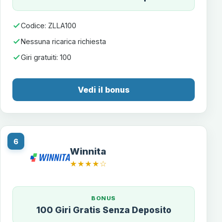
Codice: ZLLA100
Nessuna ricarica richiesta
Giri gratuiti: 100
Vedi il bonus
6
Winnita
★★★★☆
BONUS
100 Giri Gratis Senza Deposito