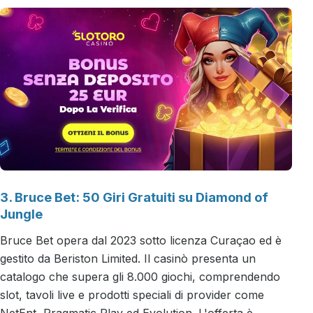
3. Bruce Bet: 50 Giri Gratuiti su Diamond of
Jungle
Bruce Bet opera dal 2023 sotto licenza Curaçao ed è
gestito da Beriston Limited. Il casinò presenta un
catalogo che supera gli 8.000 giochi, comprendendo
slot, tavoli live e prodotti speciali di provider come
NetEnt, Pragmatic Play ed Evolution. L'offerta è