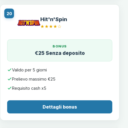
20
Hit'n'Spin
★★★★☆
BONUS
€25 Senza deposito
Valido per 5 giorni
Prelievo massimo €25
Requisito cash x5
Dettagli bonus