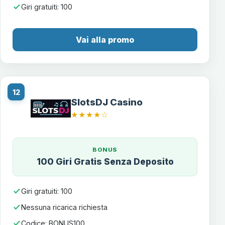
Giri gratuiti: 100
Vai alla promo
12
SlotsDJ Casino
★★★★☆
BONUS
100 Giri Gratis Senza Deposito
Giri gratuiti: 100
Nessuna ricarica richiesta
Codice: BONUS100