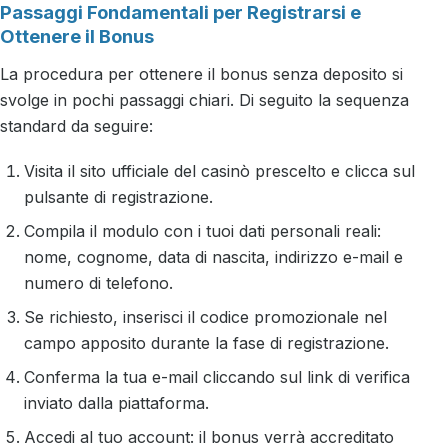
Passaggi Fondamentali per Registrarsi e
Ottenere il Bonus
La procedura per ottenere il bonus senza deposito si
svolge in pochi passaggi chiari. Di seguito la sequenza
standard da seguire:
Visita il sito ufficiale del casinò prescelto e clicca sul
pulsante di registrazione.
Compila il modulo con i tuoi dati personali reali:
nome, cognome, data di nascita, indirizzo e-mail e
numero di telefono.
Se richiesto, inserisci il codice promozionale nel
campo apposito durante la fase di registrazione.
Conferma la tua e-mail cliccando sul link di verifica
inviato dalla piattaforma.
Accedi al tuo account: il bonus verrà accreditato