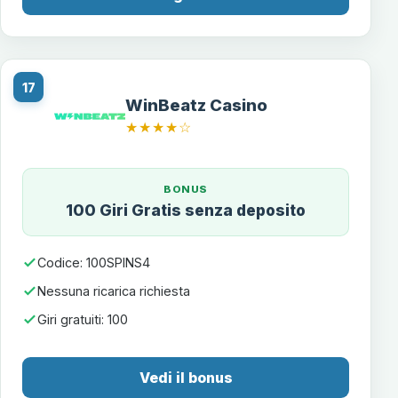
17
WinBeatz Casino
★★★★☆
BONUS
100 Giri Gratis senza deposito
Codice: 100SPINS4
Nessuna ricarica richiesta
Giri gratuiti: 100
Vedi il bonus