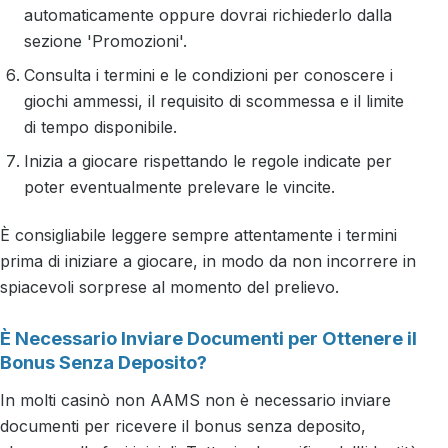
automaticamente oppure dovrai richiederlo dalla
sezione 'Promozioni'.
Consulta i termini e le condizioni per conoscere i
giochi ammessi, il requisito di scommessa e il limite
di tempo disponibile.
Inizia a giocare rispettando le regole indicate per
poter eventualmente prelevare le vincite.
È consigliabile leggere sempre attentamente i termini
prima di iniziare a giocare, in modo da non incorrere in
spiacevoli sorprese al momento del prelievo.
È Necessario Inviare Documenti per Ottenere il
Bonus Senza Deposito?
In molti casinò non AAMS non è necessario inviare
documenti per ricevere il bonus senza deposito,