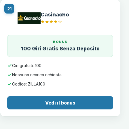
21
Casinacho
★★★★☆
BONUS
100 Giri Gratis Senza Deposito
Giri gratuiti: 100
Nessuna ricarica richiesta
Codice: ZILLA100
Vedi il bonus