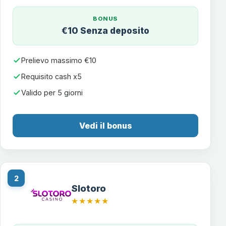
BONUS
€10 Senza deposito
Prelievo massimo €10
Requisito cash x5
Valido per 5 giorni
Vedi il bonus
2
Slotoro
★★★★★