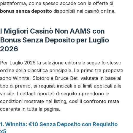
piattaforma, come spesso accade con le offerte di
bonus senza deposito
disponibili nei casinò online.
I Migliori Casinò Non AAMS con
Bonus Senza Deposito per Luglio
2026
Per Luglio 2026 la selezione editoriale segue lo stesso
ordine della classifica principale. Le prime tre proposte
sono Winnita, Slotoro e Bruce Bet, valutate in base al
tipo di premio, ai requisiti indicati e ai limiti applicati alle
vincite. I dettagli riportati di seguito riprendono le
condizioni mostrate nel listing, così il confronto resta
coerente in tutta la pagina.
1. Winnita: €10 Senza Deposito con Requisito
x5