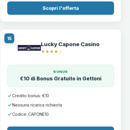
Scopri l'offerta
15
Lucky Capone Casino
★★★★☆
BONUS
€10 di Bonus Gratuito in Gettoni
Credito bonus: €10
Nessuna ricarica richiesta
Codice: CAPONE10