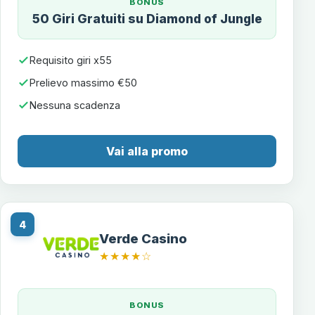
BONUS
50 Giri Gratuiti su Diamond of Jungle
Requisito giri x55
Prelievo massimo €50
Nessuna scadenza
Vai alla promo
4
Verde Casino
★★★★☆
BONUS