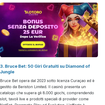
3. Bruce Bet: 50 Giri Gratuiti su Diamond of
Jungle
Bruce Bet opera dal 2023 sotto licenza Curaçao ed è
gestito da Beriston Limited. Il casinò presenta un
catalogo che supera gli 8.000 giochi, comprendendo
slot, tavoli live e prodotti speciali di provider come
NetEnt, Pragmatic Play ed Evolution. L'offerta è