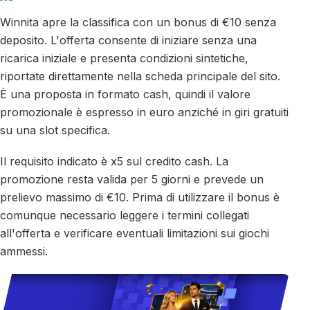
Winnita apre la classifica con un bonus di €10 senza
deposito. L'offerta consente di iniziare senza una
ricarica iniziale e presenta condizioni sintetiche,
riportate direttamente nella scheda principale del sito.
È una proposta in formato cash, quindi il valore
promozionale è espresso in euro anziché in giri gratuiti
su una slot specifica.
Il requisito indicato è x5 sul credito cash. La
promozione resta valida per 5 giorni e prevede un
prelievo massimo di €10. Prima di utilizzare il bonus è
comunque necessario leggere i termini collegati
all'offerta e verificare eventuali limitazioni sui giochi
ammessi.