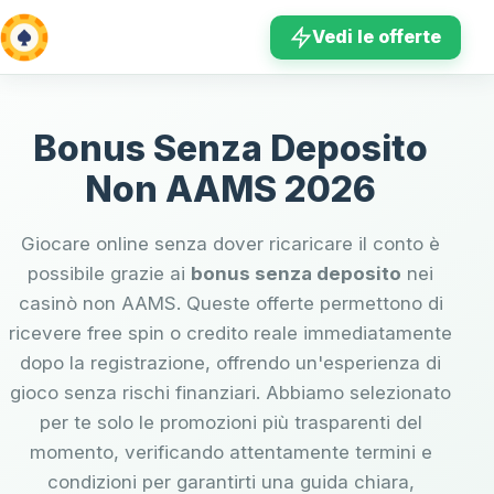
Vedi le offerte
Bonus Senza Deposito
Non AAMS 2026
Giocare online senza dover ricaricare il conto è
possibile grazie ai
bonus senza deposito
nei
casinò non AAMS. Queste offerte permettono di
ricevere free spin o credito reale immediatamente
dopo la registrazione, offrendo un'esperienza di
gioco senza rischi finanziari. Abbiamo selezionato
per te solo le promozioni più trasparenti del
momento, verificando attentamente termini e
condizioni per garantirti una guida chiara,