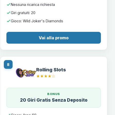
Nessuna ricarica richiesta
Giri gratuiti: 20
Gioco: Wild Joker's Diamonds
Vai alla promo
8
Rolling Slots
★★★★☆
BONUS
20 Giri Gratis Senza Deposito