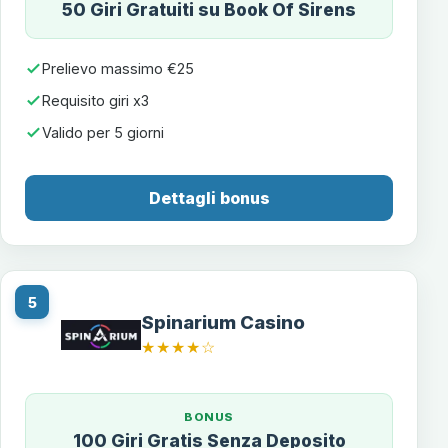
50 Giri Gratuiti su Book Of Sirens
Prelievo massimo €25
Requisito giri x3
Valido per 5 giorni
Dettagli bonus
5
Spinarium Casino
★★★★☆
BONUS
100 Giri Gratis Senza Deposito