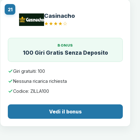
21
Casinacho
★★★★☆
BONUS
100 Giri Gratis Senza Deposito
Giri gratuiti: 100
Nessuna ricarica richiesta
Codice: ZILLA100
Vedi il bonus