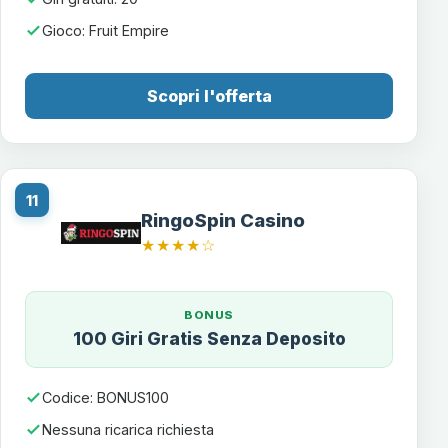
Gioco: Fruit Empire
Scopri l'offerta
11
RingoSpin Casino
★★★★☆
BONUS
100 Giri Gratis Senza Deposito
Codice: BONUS100
Nessuna ricarica richiesta