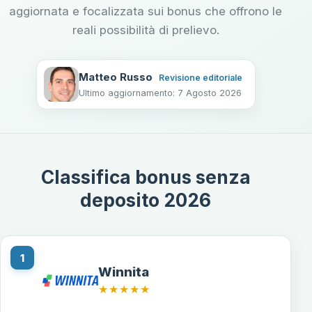
aggiornata e focalizzata sui bonus che offrono le
reali possibilità di prelievo.
Matteo Russo
Revisione editoriale
Ultimo aggiornamento: 7 Agosto 2026
Classifica bonus senza
deposito 2026
1
Winnita
★★★★★