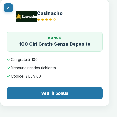
21
Casinacho
★★★★☆
BONUS
100 Giri Gratis Senza Deposito
Giri gratuiti: 100
Nessuna ricarica richiesta
Codice: ZILLA100
Vedi il bonus