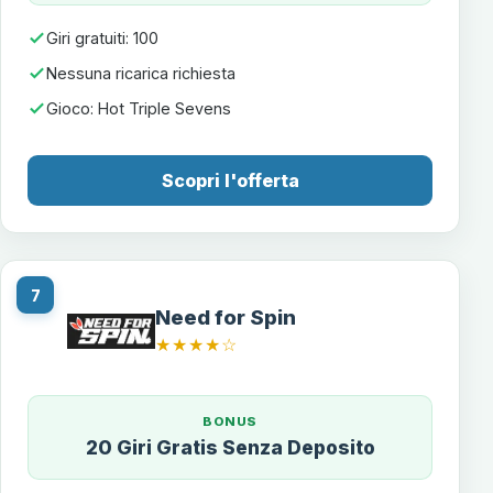
Giri gratuiti: 100
Nessuna ricarica richiesta
Gioco: Hot Triple Sevens
Scopri l'offerta
7
Need for Spin
★★★★☆
BONUS
20 Giri Gratis Senza Deposito