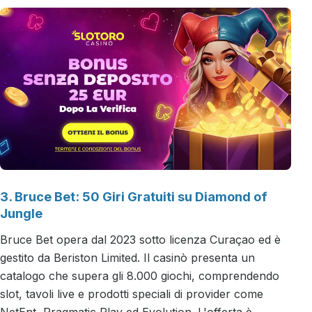
3. Bruce Bet: 50 Giri Gratuiti su Diamond of
Jungle
Bruce Bet opera dal 2023 sotto licenza Curaçao ed è
gestito da Beriston Limited. Il casinò presenta un
catalogo che supera gli 8.000 giochi, comprendendo
slot, tavoli live e prodotti speciali di provider come
NetEnt, Pragmatic Play ed Evolution. L'offerta è