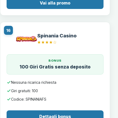
Vai alla promo
16
Spinania Casino
★★★★☆
BONUS
100 Giri Gratis senza deposito
Nessuna ricarica richiesta
Giri gratuiti: 100
Codice: SPINANIAFS
Dettagli bonus