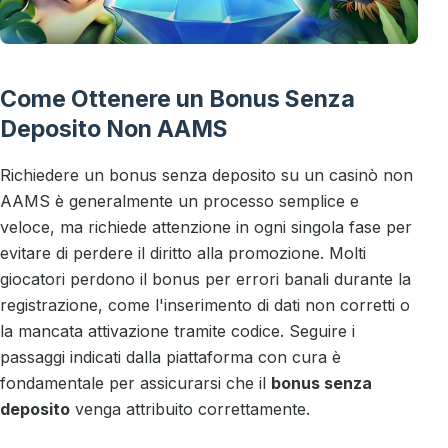
Come Ottenere un Bonus Senza
Deposito Non AAMS
Richiedere un bonus senza deposito su un casinò non
AAMS è generalmente un processo semplice e
veloce, ma richiede attenzione in ogni singola fase per
evitare di perdere il diritto alla promozione. Molti
giocatori perdono il bonus per errori banali durante la
registrazione, come l'inserimento di dati non corretti o
la mancata attivazione tramite codice. Seguire i
passaggi indicati dalla piattaforma con cura è
fondamentale per assicurarsi che il
bonus senza
deposito
venga attribuito correttamente.