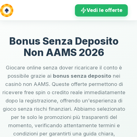
Vedi le offerte
Bonus Senza Deposito
Non AAMS 2026
Giocare online senza dover ricaricare il conto è
possibile grazie ai
bonus senza deposito
nei
casinò non AAMS. Queste offerte permettono di
ricevere free spin o credito reale immediatamente
dopo la registrazione, offrendo un'esperienza di
gioco senza rischi finanziari. Abbiamo selezionato
per te solo le promozioni più trasparenti del
momento, verificando attentamente termini e
condizioni per garantirti una guida chiara,