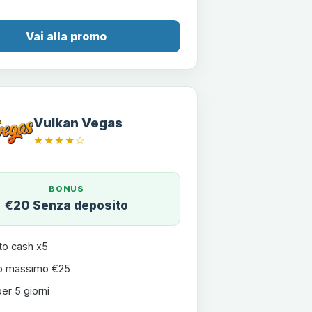
Vai alla promo
Vulkan Vegas
★★★★☆
BONUS
€20 Senza deposito
to cash x5
vo massimo €25
per 5 giorni