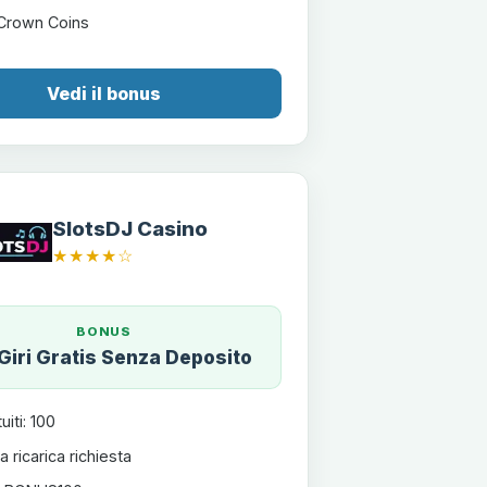
 Crown Coins
Vedi il bonus
SlotsDJ Casino
★★★★☆
BONUS
Giri Gratis Senza Deposito
uiti: 100
 ricarica richiesta