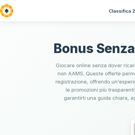
Classifica 
Bonus Senza
Giocare online senza dover ricari
non AAMS. Queste offerte perme
registrazione, offrendo un'esperi
le promozioni più trasparent
garantirti una guida chiara, a