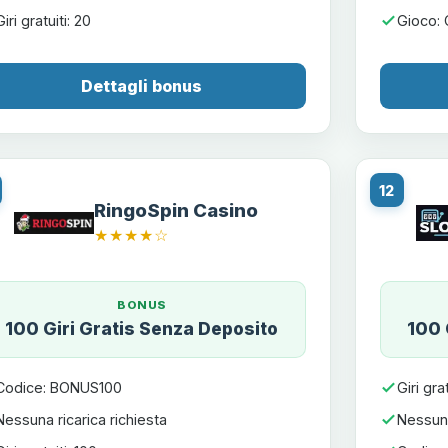
Giri gratuiti: 20
Gioco:
Dettagli bonus
12
RingoSpin Casino
★★★★☆
BONUS
100 Giri Gratis Senza Deposito
100 
Codice: BONUS100
Giri grat
Nessuna ricarica richiesta
Nessuna