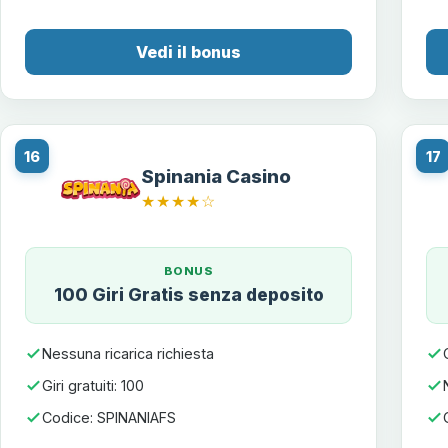
Vedi il bonus
16
17
Spinania Casino
★★★★☆
BONUS
100 Giri Gratis senza deposito
Nessuna ricarica richiesta
Giri gratuiti: 100
Codice: SPINANIAFS