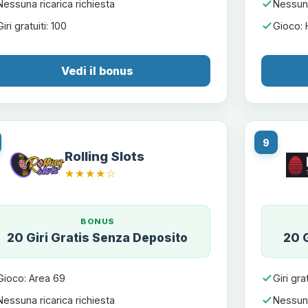
Nessuna ricarica richiesta
Nessuna
Giri gratuiti: 100
Gioco: 
Vedi il bonus
9
Rolling Slots
★★★★☆
BONUS
20 Giri Gratis Senza Deposito
20 
Gioco: Area 69
Giri grat
Nessuna ricarica richiesta
Nessuna