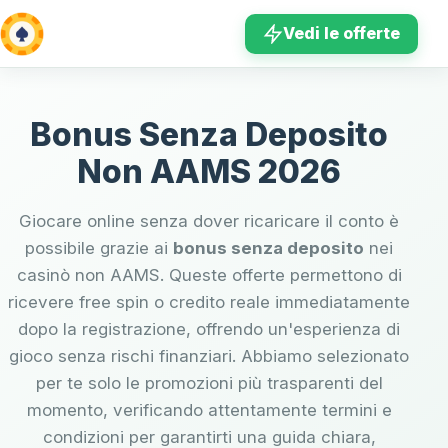
Vedi le offerte
Bonus Senza Deposito
Non AAMS 2026
Giocare online senza dover ricaricare il conto è
possibile grazie ai
bonus senza deposito
nei
casinò non AAMS. Queste offerte permettono di
ricevere free spin o credito reale immediatamente
dopo la registrazione, offrendo un'esperienza di
gioco senza rischi finanziari. Abbiamo selezionato
per te solo le promozioni più trasparenti del
momento, verificando attentamente termini e
condizioni per garantirti una guida chiara,