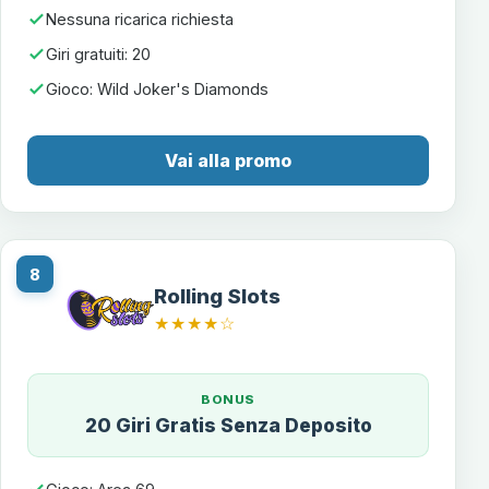
Nessuna ricarica richiesta
Giri gratuiti: 20
Gioco: Wild Joker's Diamonds
Vai alla promo
8
Rolling Slots
★★★★☆
BONUS
20 Giri Gratis Senza Deposito