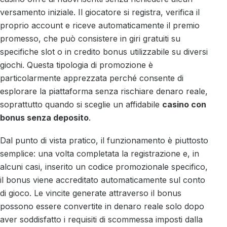
versamento iniziale. Il giocatore si registra, verifica il
proprio account e riceve automaticamente il premio
promesso, che può consistere in giri gratuiti su
specifiche slot o in credito bonus utilizzabile su diversi
giochi. Questa tipologia di promozione è
particolarmente apprezzata perché consente di
esplorare la piattaforma senza rischiare denaro reale,
soprattutto quando si sceglie un affidabile
casino con
bonus senza deposito
.
Dal punto di vista pratico, il funzionamento è piuttosto
semplice: una volta completata la registrazione e, in
alcuni casi, inserito un codice promozionale specifico,
il bonus viene accreditato automaticamente sul conto
di gioco. Le vincite generate attraverso il bonus
possono essere convertite in denaro reale solo dopo
aver soddisfatto i requisiti di scommessa imposti dalla