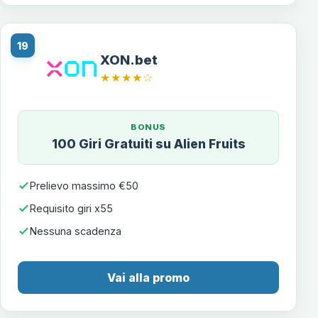
19
XON.bet
★★★★☆
BONUS
100 Giri Gratuiti su Alien Fruits
Prelievo massimo €50
Requisito giri x55
Nessuna scadenza
Vai alla promo