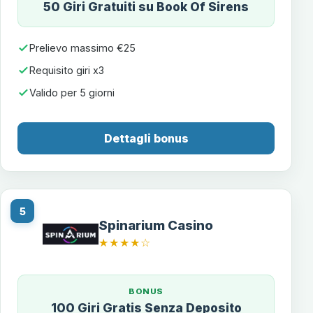
50 Giri Gratuiti su Book Of Sirens
Prelievo massimo €25
Requisito giri x3
Valido per 5 giorni
Dettagli bonus
5
Spinarium Casino
★★★★☆
BONUS
100 Giri Gratis Senza Deposito