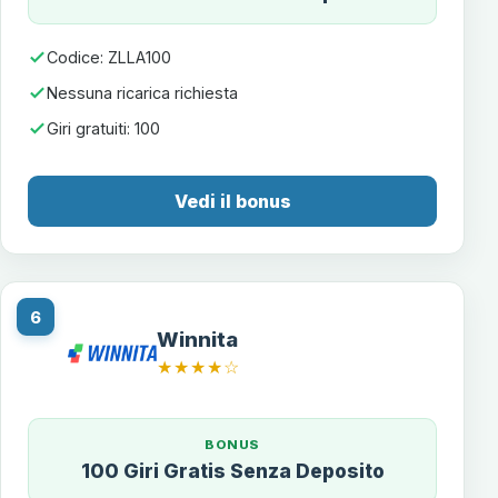
Codice: ZLLA100
Nessuna ricarica richiesta
Giri gratuiti: 100
Vedi il bonus
6
Winnita
★★★★☆
BONUS
100 Giri Gratis Senza Deposito