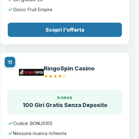
Gioco: Fruit Empire
Scopri l'offerta
11
RingoSpin Casino
★★★★☆
BONUS
100 Giri Gratis Senza Deposito
Codice: BONUS100
Nessuna ricarica richiesta