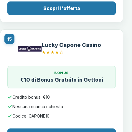
Scopri l'offerta
15
Lucky Capone Casino
★★★★☆
BONUS
€10 di Bonus Gratuito in Gettoni
Credito bonus: €10
Nessuna ricarica richiesta
Codice: CAPONE10