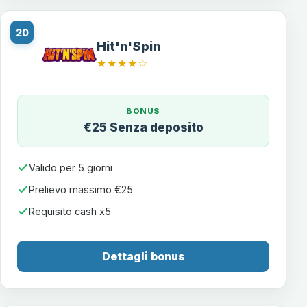
20
Hit'n'Spin
★★★★☆
BONUS
€25 Senza deposito
Valido per 5 giorni
Prelievo massimo €25
Requisito cash x5
Dettagli bonus