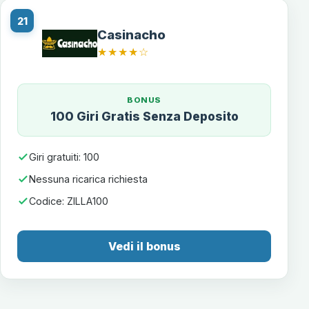
21
Casinacho
★★★★☆
BONUS
100 Giri Gratis Senza Deposito
Giri gratuiti: 100
Nessuna ricarica richiesta
Codice: ZILLA100
Vedi il bonus