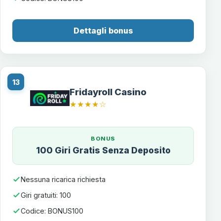
Dettagli bonus
13
Fridayroll Casino
★★★★☆
BONUS
100 Giri Gratis Senza Deposito
Nessuna ricarica richiesta
Giri gratuiti: 100
Codice: BONUS100