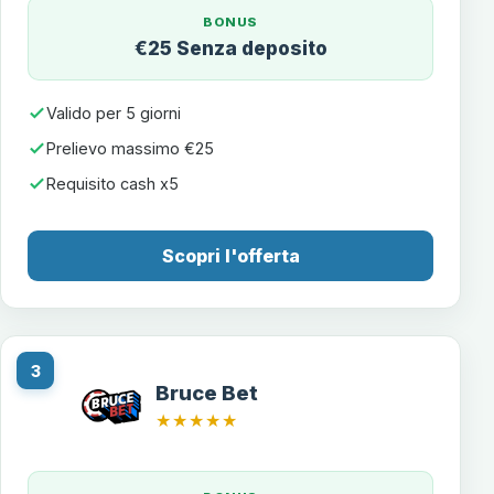
BONUS
€25 Senza deposito
Valido per 5 giorni
Prelievo massimo €25
Requisito cash x5
Scopri l'offerta
3
Bruce Bet
★★★★★