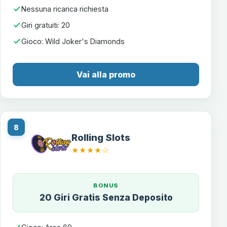
Nessuna ricarica richiesta
Giri gratuiti: 20
Gioco: Wild Joker's Diamonds
Vai alla promo
8
Rolling Slots
★★★★☆
BONUS
20 Giri Gratis Senza Deposito