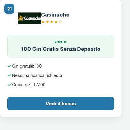
21
Casinacho
★★★★☆
BONUS
100 Giri Gratis Senza Deposito
Giri gratuiti: 100
Nessuna ricarica richiesta
Codice: ZILLA100
Vedi il bonus