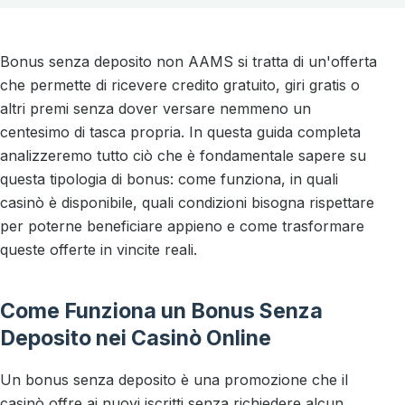
Bonus senza deposito non AAMS si tratta di un'offerta
che permette di ricevere credito gratuito, giri gratis o
altri premi senza dover versare nemmeno un
centesimo di tasca propria. In questa guida completa
analizzeremo tutto ciò che è fondamentale sapere su
questa tipologia di bonus: come funziona, in quali
casinò è disponibile, quali condizioni bisogna rispettare
per poterne beneficiare appieno e come trasformare
queste offerte in vincite reali.
Come Funziona un Bonus Senza
Deposito nei Casinò Online
Un bonus senza deposito è una promozione che il
casinò offre ai nuovi iscritti senza richiedere alcun