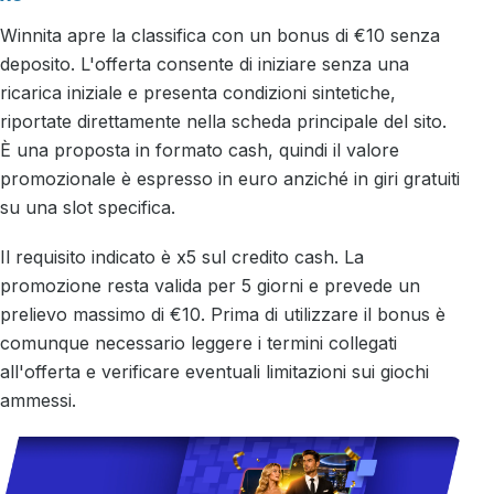
Winnita apre la classifica con un bonus di €10 senza
deposito. L'offerta consente di iniziare senza una
ricarica iniziale e presenta condizioni sintetiche,
riportate direttamente nella scheda principale del sito.
È una proposta in formato cash, quindi il valore
promozionale è espresso in euro anziché in giri gratuiti
su una slot specifica.
Il requisito indicato è x5 sul credito cash. La
promozione resta valida per 5 giorni e prevede un
prelievo massimo di €10. Prima di utilizzare il bonus è
comunque necessario leggere i termini collegati
all'offerta e verificare eventuali limitazioni sui giochi
ammessi.