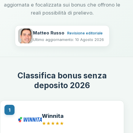
aggiornata e focalizzata sui bonus che offrono le
reali possibilità di prelievo.
Matteo Russo
Revisione editoriale
Ultimo aggiornamento: 10 Agosto 2026
Classifica bonus senza
deposito 2026
1
Winnita
★★★★★