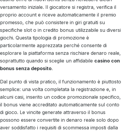
versamento iniziale. Il giocatore si registra, verifica il
proprio account e riceve automaticamente il premio
promesso, che può consistere in giri gratuiti su
specifiche slot o in credito bonus utilizzabile su diversi
giochi. Questa tipologia di promozione è
particolarmente apprezzata perché consente di
esplorare la piattaforma senza rischiare denaro reale,
soprattutto quando si sceglie un affidabile
casino con
bonus senza deposito
.
Dal punto di vista pratico, il funzionamento è piuttosto
semplice: una volta completata la registrazione e, in
alcuni casi, inserito un codice promozionale specifico,
il bonus viene accreditato automaticamente sul conto
di gioco. Le vincite generate attraverso il bonus
possono essere convertite in denaro reale solo dopo
aver soddisfatto i requisiti di scommessa imposti dalla