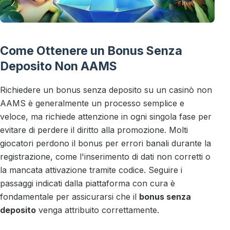
Come Ottenere un Bonus Senza
Deposito Non AAMS
Richiedere un bonus senza deposito su un casinò non
AAMS è generalmente un processo semplice e
veloce, ma richiede attenzione in ogni singola fase per
evitare di perdere il diritto alla promozione. Molti
giocatori perdono il bonus per errori banali durante la
registrazione, come l'inserimento di dati non corretti o
la mancata attivazione tramite codice. Seguire i
passaggi indicati dalla piattaforma con cura è
fondamentale per assicurarsi che il
bonus senza
deposito
venga attribuito correttamente.