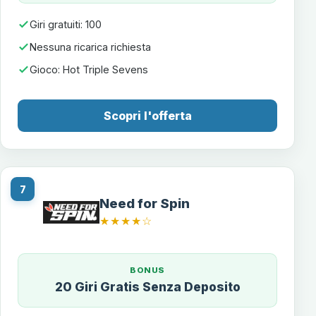
Giri gratuiti: 100
Nessuna ricarica richiesta
Gioco: Hot Triple Sevens
Scopri l'offerta
7
Need for Spin
★★★★☆
BONUS
20 Giri Gratis Senza Deposito