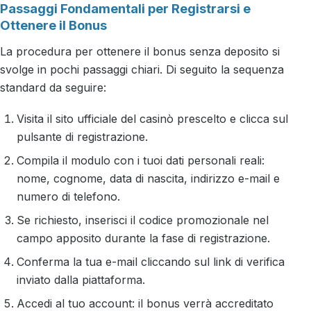
Passaggi Fondamentali per Registrarsi e
Ottenere il Bonus
La procedura per ottenere il bonus senza deposito si
svolge in pochi passaggi chiari. Di seguito la sequenza
standard da seguire:
Visita il sito ufficiale del casinò prescelto e clicca sul
pulsante di registrazione.
Compila il modulo con i tuoi dati personali reali:
nome, cognome, data di nascita, indirizzo e-mail e
numero di telefono.
Se richiesto, inserisci il codice promozionale nel
campo apposito durante la fase di registrazione.
Conferma la tua e-mail cliccando sul link di verifica
inviato dalla piattaforma.
Accedi al tuo account: il bonus verrà accreditato