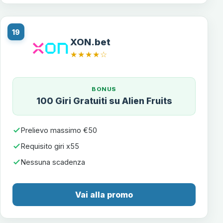
19
XON.bet
★★★★☆
BONUS
100 Giri Gratuiti su Alien Fruits
Prelievo massimo €50
Requisito giri x55
Nessuna scadenza
Vai alla promo