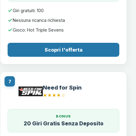
Giri gratuiti: 100
Nessuna ricarica richiesta
Gioco: Hot Triple Sevens
Scopri l'offerta
7
Need for Spin
★★★★☆
BONUS
20 Giri Gratis Senza Deposito