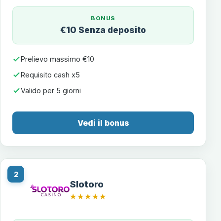
BONUS
€10 Senza deposito
Prelievo massimo €10
Requisito cash x5
Valido per 5 giorni
Vedi il bonus
2
Slotoro
★★★★★