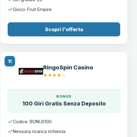
Gioco: Fruit Empire
Scopri l'offerta
11
RingoSpin Casino
★★★★☆
BONUS
100 Giri Gratis Senza Deposito
Codice: BONUS100
Nessuna ricarica richiesta