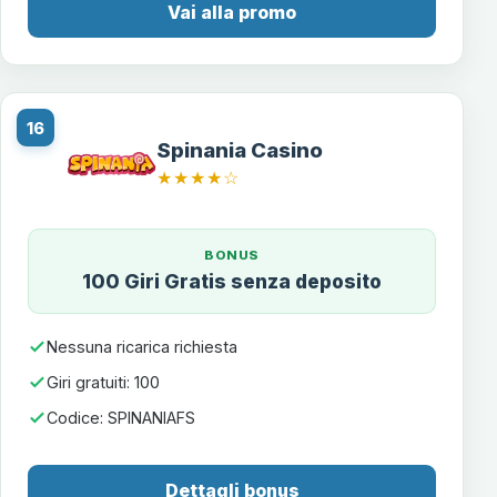
Vai alla promo
16
Spinania Casino
★★★★☆
BONUS
100 Giri Gratis senza deposito
Nessuna ricarica richiesta
Giri gratuiti: 100
Codice: SPINANIAFS
Dettagli bonus