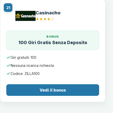
21
Casinacho
★★★★☆
BONUS
100 Giri Gratis Senza Deposito
Giri gratuiti: 100
Nessuna ricarica richiesta
Codice: ZILLA100
Vedi il bonus