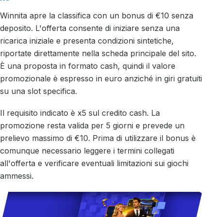
Winnita apre la classifica con un bonus di €10 senza
deposito. L'offerta consente di iniziare senza una
ricarica iniziale e presenta condizioni sintetiche,
riportate direttamente nella scheda principale del sito.
È una proposta in formato cash, quindi il valore
promozionale è espresso in euro anziché in giri gratuiti
su una slot specifica.
Il requisito indicato è x5 sul credito cash. La
promozione resta valida per 5 giorni e prevede un
prelievo massimo di €10. Prima di utilizzare il bonus è
comunque necessario leggere i termini collegati
all'offerta e verificare eventuali limitazioni sui giochi
ammessi.