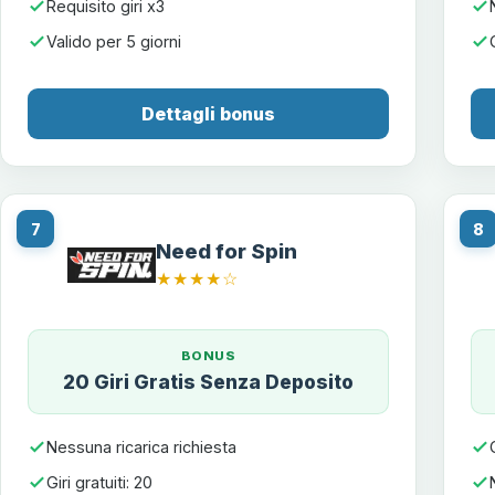
Requisito giri x3
Valido per 5 giorni
Dettagli bonus
7
8
Need for Spin
★★★★☆
BONUS
20 Giri Gratis Senza Deposito
Nessuna ricarica richiesta
Giri gratuiti: 20