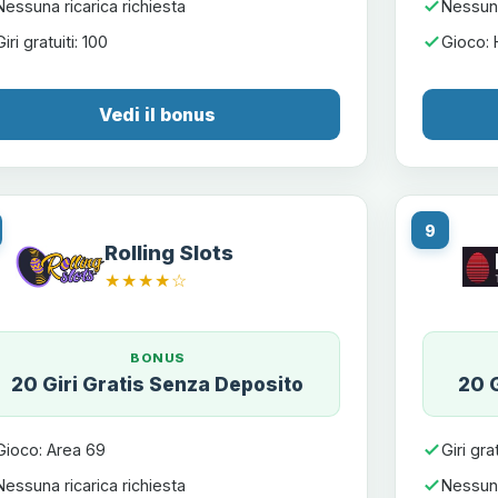
Nessuna ricarica richiesta
Nessuna
Giri gratuiti: 100
Gioco: 
Vedi il bonus
9
Rolling Slots
★★★★☆
BONUS
20 Giri Gratis Senza Deposito
20 
Gioco: Area 69
Giri grat
Nessuna ricarica richiesta
Nessuna