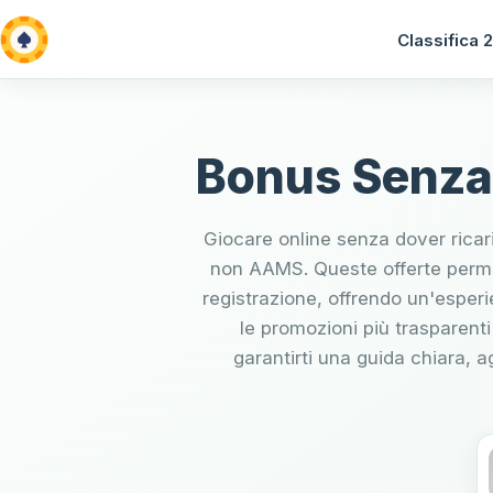
Classifica 
Bonus Senza
Giocare online senza dover ricari
non AAMS. Queste offerte perme
registrazione, offrendo un'esperi
le promozioni più trasparent
garantirti una guida chiara, a