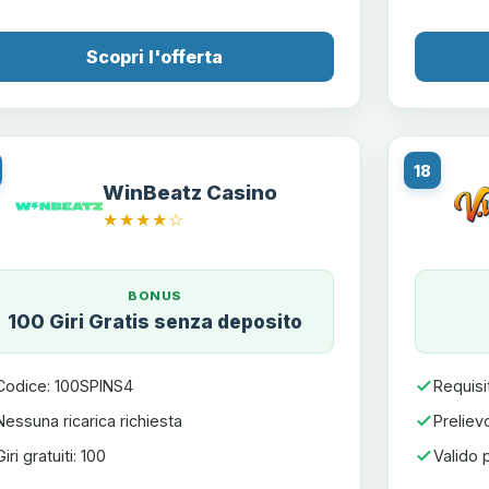
Scopri l'offerta
18
WinBeatz Casino
★★★★☆
BONUS
100 Giri Gratis senza deposito
Codice: 100SPINS4
Requisi
Nessuna ricarica richiesta
Prelie
Giri gratuiti: 100
Valido 