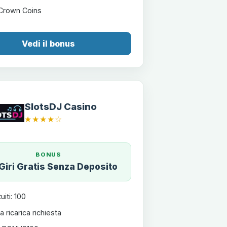
 Crown Coins
Vedi il bonus
SlotsDJ Casino
★★★★☆
BONUS
Giri Gratis Senza Deposito
uiti: 100
 ricarica richiesta