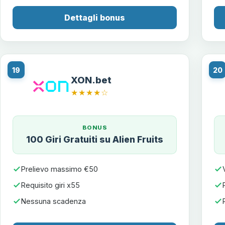
Dettagli bonus
19
20
XON.bet
★★★★☆
BONUS
100 Giri Gratuiti su Alien Fruits
Prelievo massimo €50
Requisito giri x55
Nessuna scadenza