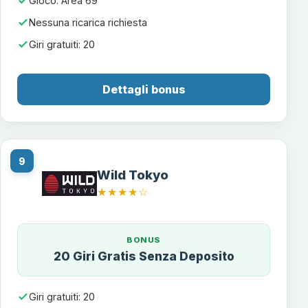
Gioco: Area 69
Nessuna ricarica richiesta
Giri gratuiti: 20
Dettagli bonus
9
Wild Tokyo
★★★★☆
BONUS
20 Giri Gratis Senza Deposito
Giri gratuiti: 20