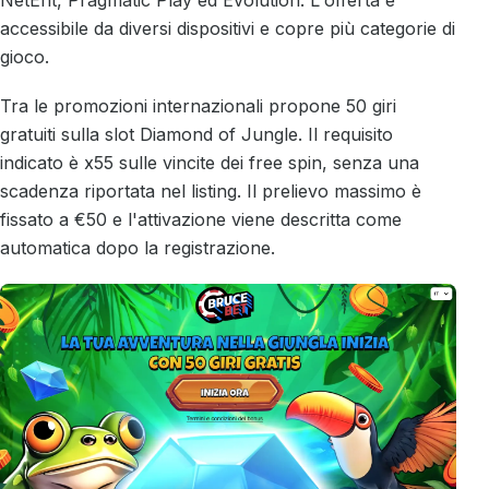
accessibile da diversi dispositivi e copre più categorie di
gioco.
Tra le promozioni internazionali propone 50 giri
gratuiti sulla slot Diamond of Jungle. Il requisito
indicato è x55 sulle vincite dei free spin, senza una
scadenza riportata nel listing. Il prelievo massimo è
fissato a €50 e l'attivazione viene descritta come
automatica dopo la registrazione.