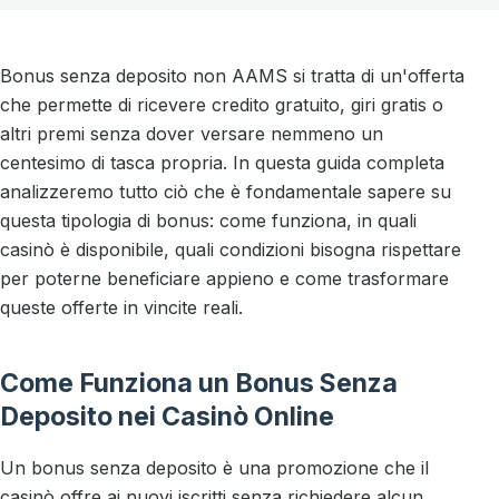
Bonus senza deposito non AAMS si tratta di un'offerta
che permette di ricevere credito gratuito, giri gratis o
altri premi senza dover versare nemmeno un
centesimo di tasca propria. In questa guida completa
analizzeremo tutto ciò che è fondamentale sapere su
questa tipologia di bonus: come funziona, in quali
casinò è disponibile, quali condizioni bisogna rispettare
per poterne beneficiare appieno e come trasformare
queste offerte in vincite reali.
Come Funziona un Bonus Senza
Deposito nei Casinò Online
Un bonus senza deposito è una promozione che il
casinò offre ai nuovi iscritti senza richiedere alcun