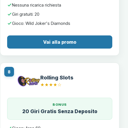
Nessuna ricarica richiesta
Giri gratuiti: 20
Gioco: Wild Joker's Diamonds
Vai alla promo
8
Rolling Slots
★★★★☆
BONUS
20 Giri Gratis Senza Deposito