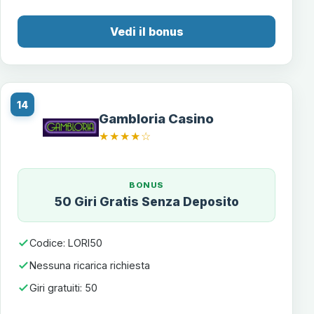
Vedi il bonus
14
Gambloria Casino
★★★★☆
BONUS
50 Giri Gratis Senza Deposito
Codice: LORI50
Nessuna ricarica richiesta
Giri gratuiti: 50