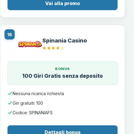
Vai alla promo
16
Spinania Casino
★★★★☆
BONUS
100 Giri Gratis senza deposito
Nessuna ricarica richiesta
Giri gratuiti: 100
Codice: SPINANIAFS
Dettagli bonus