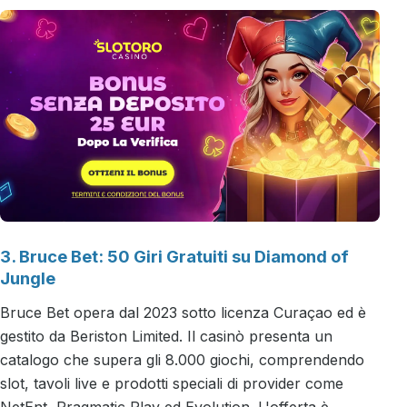
3. Bruce Bet: 50 Giri Gratuiti su Diamond of
Jungle
Bruce Bet opera dal 2023 sotto licenza Curaçao ed è
gestito da Beriston Limited. Il casinò presenta un
catalogo che supera gli 8.000 giochi, comprendendo
slot, tavoli live e prodotti speciali di provider come
NetEnt, Pragmatic Play ed Evolution. L'offerta è