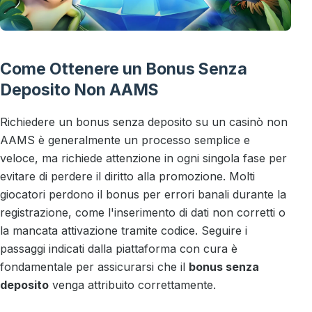
Come Ottenere un Bonus Senza
Deposito Non AAMS
Richiedere un bonus senza deposito su un casinò non
AAMS è generalmente un processo semplice e
veloce, ma richiede attenzione in ogni singola fase per
evitare di perdere il diritto alla promozione. Molti
giocatori perdono il bonus per errori banali durante la
registrazione, come l'inserimento di dati non corretti o
la mancata attivazione tramite codice. Seguire i
passaggi indicati dalla piattaforma con cura è
fondamentale per assicurarsi che il
bonus senza
deposito
venga attribuito correttamente.