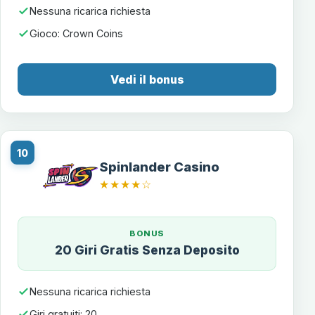
Nessuna ricarica richiesta
Gioco: Crown Coins
Vedi il bonus
10
Spinlander Casino
★★★★☆
BONUS
20 Giri Gratis Senza Deposito
Nessuna ricarica richiesta
Giri gratuiti: 20