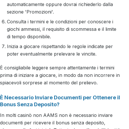
automaticamente oppure dovrai richiederlo dalla
sezione 'Promozioni'.
Consulta i termini e le condizioni per conoscere i
giochi ammessi, il requisito di scommessa e il limite
di tempo disponibile.
Inizia a giocare rispettando le regole indicate per
poter eventualmente prelevare le vincite.
È consigliabile leggere sempre attentamente i termini
prima di iniziare a giocare, in modo da non incorrere in
spiacevoli sorprese al momento del prelievo.
È Necessario Inviare Documenti per Ottenere il
Bonus Senza Deposito?
In molti casinò non AAMS non è necessario inviare
documenti per ricevere il bonus senza deposito,