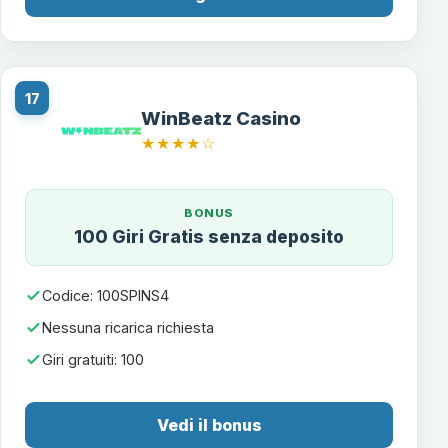
17
WinBeatz Casino
★★★★☆
BONUS
100 Giri Gratis senza deposito
Codice: 100SPINS4
Nessuna ricarica richiesta
Giri gratuiti: 100
Vedi il bonus