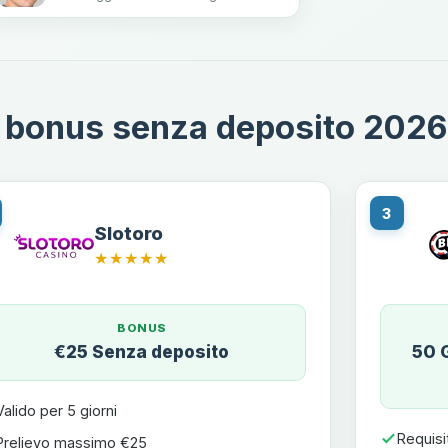
a bonus senza deposito 2026
3
Slotoro
★★★★★
BONUS
€25 Senza deposito
50 G
Valido per 5 giorni
Requisi
Prelievo massimo €25