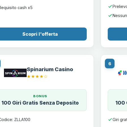
Prelie
Requisito cash x5
Nessun
Scopri l'offerta
6
Spinarium Casino
★★★★☆
BONUS
100 Giri Gratis Senza Deposito
100 
Codice: ZLLA100
Giri grat