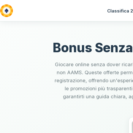
Classifica 
Bonus Senza
Giocare online senza dover ricari
non AAMS. Queste offerte perme
registrazione, offrendo un'esperi
le promozioni più trasparent
garantirti una guida chiara, a