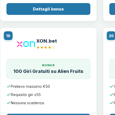
Dettagli bonus
19
20
XON.bet
★★★★☆
BONUS
100 Giri Gratuiti su Alien Fruits
Prelievo massimo €50
Requisito giri x55
Nessuna scadenza