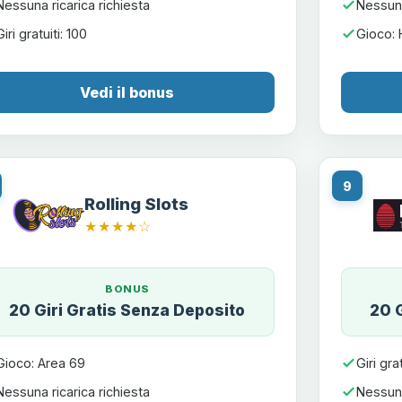
Nessuna ricarica richiesta
Nessuna
Giri gratuiti: 100
Gioco: 
Vedi il bonus
9
Rolling Slots
★★★★☆
BONUS
20 Giri Gratis Senza Deposito
20 
Gioco: Area 69
Giri grat
Nessuna ricarica richiesta
Nessuna