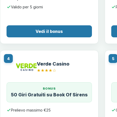
Valido per 5 giorni
Vedi il bonus
4
5
Verde Casino
★★★★☆
BONUS
50 Giri Gratuiti su Book Of Sirens
Prelievo massimo €25