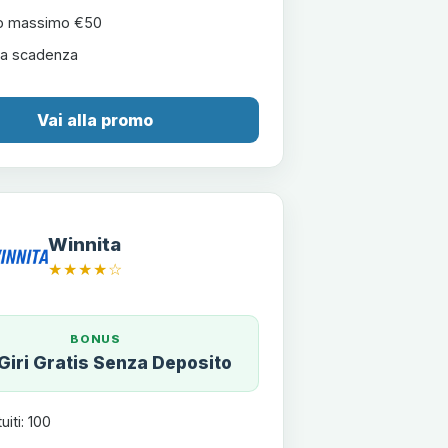
vo massimo €50
a scadenza
Vai alla promo
Winnita
★★★★☆
BONUS
Giri Gratis Senza Deposito
uiti: 100