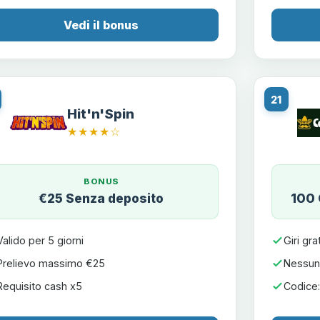
Vedi il bonus
21
Hit'n'Spin
★★★★☆
BONUS
€25 Senza deposito
100 
Valido per 5 giorni
Giri grat
Prelievo massimo €25
Nessuna
Requisito cash x5
Codice: