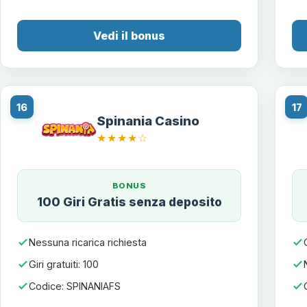
Vedi il bonus
16
17
Spinania Casino
★★★★☆
BONUS
100 Giri Gratis senza deposito
Nessuna ricarica richiesta
Giri gratuiti: 100
Codice: SPINANIAFS