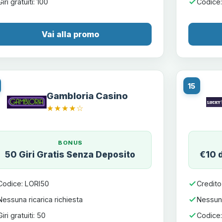
Giri gratuiti: 100
Codice
Vai alla promo
15
Gambloria Casino
★★★★☆
BONUS
50 Giri Gratis Senza Deposito
€10 d
Codice: LORI50
Credito
Nessuna ricarica richiesta
Nessuna
Giri gratuiti: 50
Codice