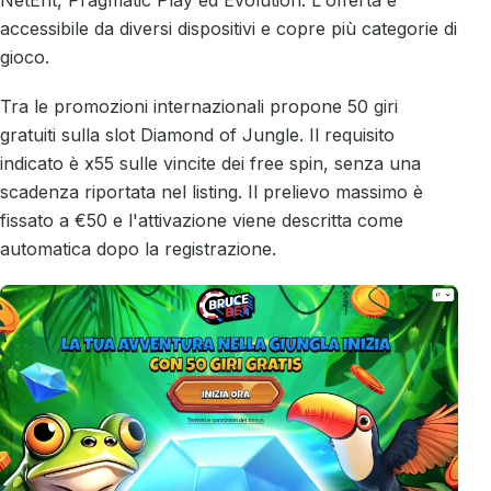
accessibile da diversi dispositivi e copre più categorie di
gioco.
Tra le promozioni internazionali propone 50 giri
gratuiti sulla slot Diamond of Jungle. Il requisito
indicato è x55 sulle vincite dei free spin, senza una
scadenza riportata nel listing. Il prelievo massimo è
fissato a €50 e l'attivazione viene descritta come
automatica dopo la registrazione.