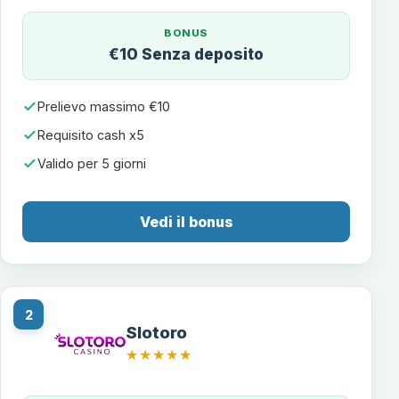
BONUS
€10 Senza deposito
Prelievo massimo €10
Requisito cash x5
Valido per 5 giorni
Vedi il bonus
2
Slotoro
★★★★★