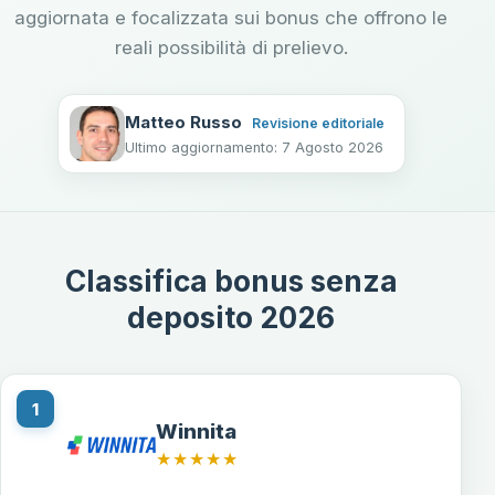
aggiornata e focalizzata sui bonus che offrono le
reali possibilità di prelievo.
Matteo Russo
Revisione editoriale
Ultimo aggiornamento: 7 Agosto 2026
Classifica bonus senza
deposito 2026
1
Winnita
★★★★★