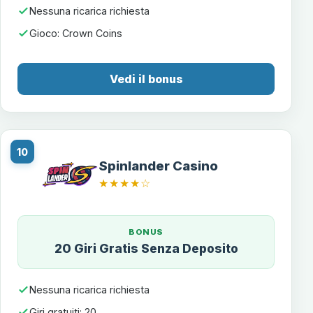
Nessuna ricarica richiesta
Gioco: Crown Coins
Vedi il bonus
10
Spinlander Casino
★★★★☆
BONUS
20 Giri Gratis Senza Deposito
Nessuna ricarica richiesta
Giri gratuiti: 20