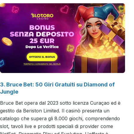
3. Bruce Bet: 50 Giri Gratuiti su Diamond of
Jungle
Bruce Bet opera dal 2023 sotto licenza Curaçao ed è
gestito da Beriston Limited. Il casinò presenta un
catalogo che supera gli 8.000 giochi, comprendendo
slot, tavoli live e prodotti speciali di provider come
NetEnt, Pragmatic Play ed Evolution. L'offerta è