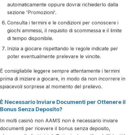
automaticamente oppure dovrai richiederlo dalla
sezione 'Promozioni'.
Consulta i termini e le condizioni per conoscere i
giochi ammessi, il requisito di scommessa e il limite
di tempo disponibile.
Inizia a giocare rispettando le regole indicate per
poter eventualmente prelevare le vincite.
È consigliabile leggere sempre attentamente i termini
prima di iniziare a giocare, in modo da non incorrere in
spiacevoli sorprese al momento del prelievo.
È Necessario Inviare Documenti per Ottenere il
Bonus Senza Deposito?
In molti casinò non AAMS non è necessario inviare
documenti per ricevere il bonus senza deposito,