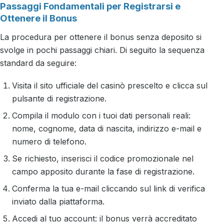
Passaggi Fondamentali per Registrarsi e
Ottenere il Bonus
La procedura per ottenere il bonus senza deposito si
svolge in pochi passaggi chiari. Di seguito la sequenza
standard da seguire:
Visita il sito ufficiale del casinò prescelto e clicca sul
pulsante di registrazione.
Compila il modulo con i tuoi dati personali reali:
nome, cognome, data di nascita, indirizzo e-mail e
numero di telefono.
Se richiesto, inserisci il codice promozionale nel
campo apposito durante la fase di registrazione.
Conferma la tua e-mail cliccando sul link di verifica
inviato dalla piattaforma.
Accedi al tuo account: il bonus verrà accreditato