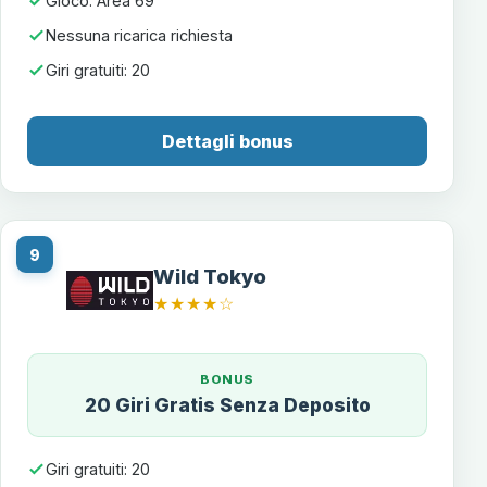
Gioco: Area 69
Nessuna ricarica richiesta
Giri gratuiti: 20
Dettagli bonus
9
Wild Tokyo
★★★★☆
BONUS
20 Giri Gratis Senza Deposito
Giri gratuiti: 20