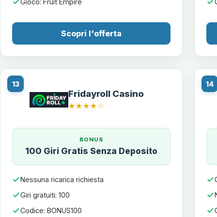
Gioco: Fruit Empire
Scopri l'offerta
13
14
Fridayroll Casino
★★★★☆
BONUS
100 Giri Gratis Senza Deposito
Nessuna ricarica richiesta
Giri gratuiti: 100
Codice: BONUS100