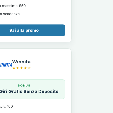
vo massimo €50
a scadenza
Vai alla promo
Winnita
★★★★☆
BONUS
Giri Gratis Senza Deposito
uiti: 100