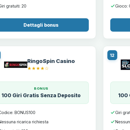
Giri gratuiti: 20
Gioco:
Dettagli bonus
12
RingoSpin Casino
★★★★☆
BONUS
100 Giri Gratis Senza Deposito
100 
Codice: BONUS100
Giri grat
Nessuna ricarica richiesta
Nessuna