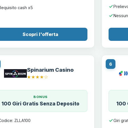
Prelie
Requisito cash x5
Nessun
Scopri l'offerta
6
Spinarium Casino
★★★★☆
BONUS
100 Giri Gratis Senza Deposito
100 
Codice: ZLLA100
Giri grat