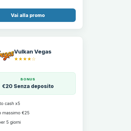
Vai alla promo
Vulkan Vegas
★★★★☆
BONUS
€20 Senza deposito
to cash x5
vo massimo €25
per 5 giorni