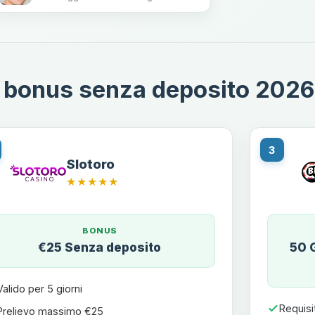
a bonus senza deposito 2026
3
Slotoro
★★★★★
BONUS
€25 Senza deposito
50 G
Valido per 5 giorni
Requisi
Prelievo massimo €25