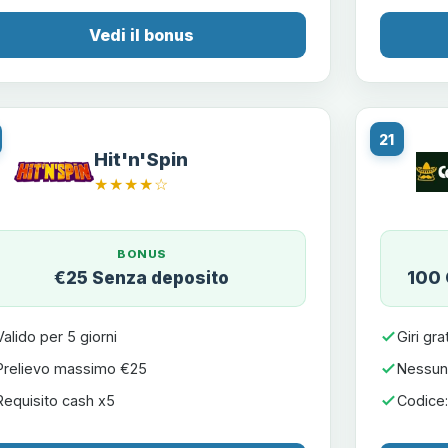
Vedi il bonus
21
Hit'n'Spin
★★★★☆
BONUS
€25 Senza deposito
100 
Valido per 5 giorni
Giri grat
Prelievo massimo €25
Nessuna
Requisito cash x5
Codice: