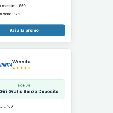
vo massimo €50
a scadenza
Vai alla promo
Winnita
★★★★☆
BONUS
Giri Gratis Senza Deposito
uiti: 100