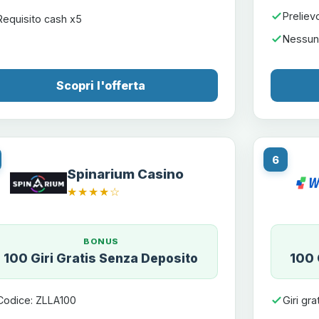
Prelie
Requisito cash x5
Nessun
Scopri l'offerta
6
Spinarium Casino
★★★★☆
BONUS
100 Giri Gratis Senza Deposito
100 
Codice: ZLLA100
Giri grat