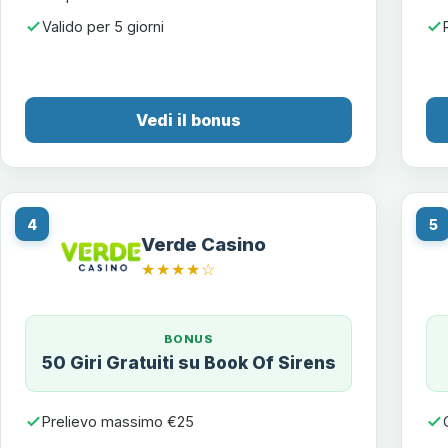
Valido per 5 giorni
Vedi il bonus
4
5
Verde Casino
★★★★☆
BONUS
50 Giri Gratuiti su Book Of Sirens
Prelievo massimo €25