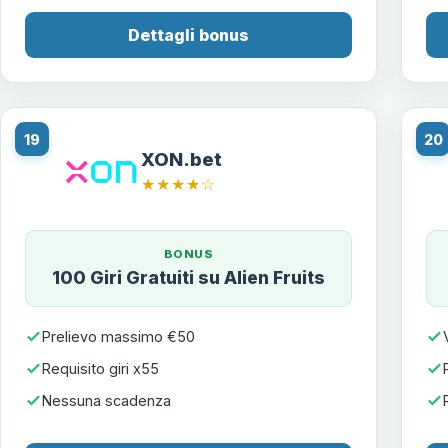
Dettagli bonus
19
20
XON.bet
★★★★☆
BONUS
100 Giri Gratuiti su Alien Fruits
Prelievo massimo €50
Requisito giri x55
Nessuna scadenza