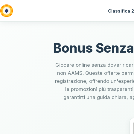
Classifica 
Bonus Senza
Giocare online senza dover ricari
non AAMS. Queste offerte perme
registrazione, offrendo un'esperi
le promozioni più trasparent
garantirti una guida chiara, a