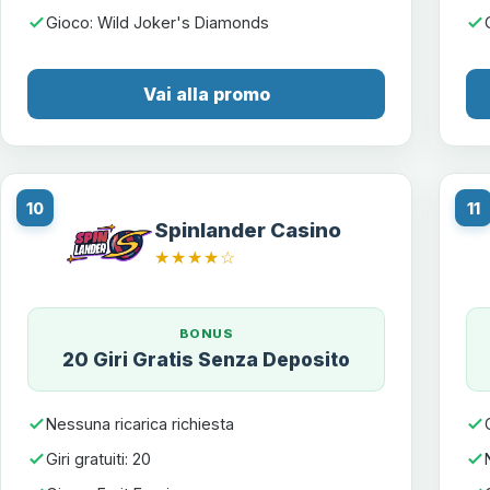
Gioco: Wild Joker's Diamonds
Vai alla promo
10
11
Spinlander Casino
★★★★☆
BONUS
20 Giri Gratis Senza Deposito
Nessuna ricarica richiesta
Giri gratuiti: 20