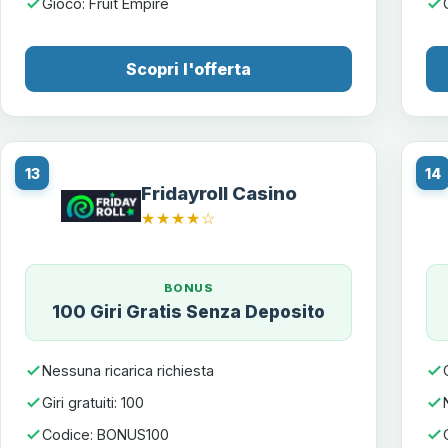
Gioco: Fruit Empire
Scopri l'offerta
13
14
Fridayroll Casino
★★★★☆
BONUS
100 Giri Gratis Senza Deposito
Nessuna ricarica richiesta
Giri gratuiti: 100
Codice: BONUS100