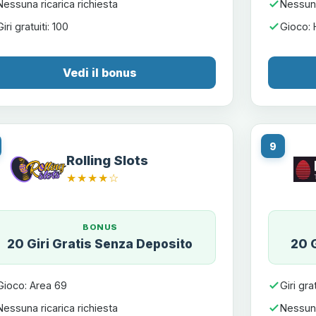
Nessuna ricarica richiesta
Nessuna
Giri gratuiti: 100
Gioco: 
Vedi il bonus
9
Rolling Slots
★★★★☆
BONUS
20 Giri Gratis Senza Deposito
20 
Gioco: Area 69
Giri grat
Nessuna ricarica richiesta
Nessuna