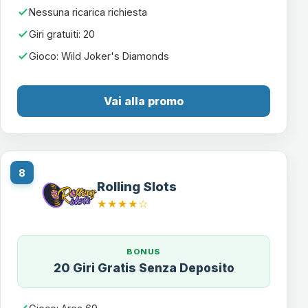
Nessuna ricarica richiesta
Giri gratuiti: 20
Gioco: Wild Joker's Diamonds
Vai alla promo
8
Rolling Slots
★★★★☆
BONUS
20 Giri Gratis Senza Deposito