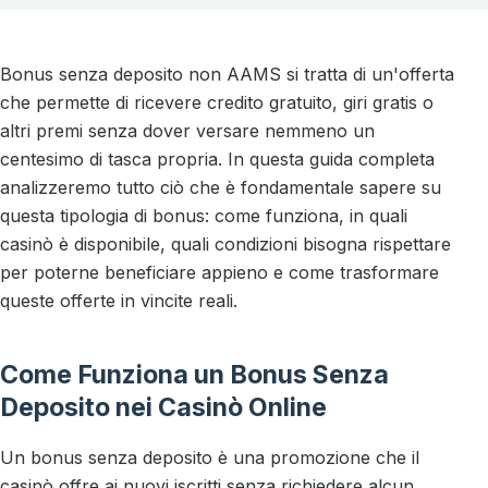
Bonus senza deposito non AAMS si tratta di un'offerta
che permette di ricevere credito gratuito, giri gratis o
altri premi senza dover versare nemmeno un
centesimo di tasca propria. In questa guida completa
analizzeremo tutto ciò che è fondamentale sapere su
questa tipologia di bonus: come funziona, in quali
casinò è disponibile, quali condizioni bisogna rispettare
per poterne beneficiare appieno e come trasformare
queste offerte in vincite reali.
Come Funziona un Bonus Senza
Deposito nei Casinò Online
Un bonus senza deposito è una promozione che il
casinò offre ai nuovi iscritti senza richiedere alcun