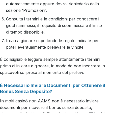
automaticamente oppure dovrai richiederlo dalla
sezione 'Promozioni'.
Consulta i termini e le condizioni per conoscere i
giochi ammessi, il requisito di scommessa e il limite
di tempo disponibile.
Inizia a giocare rispettando le regole indicate per
poter eventualmente prelevare le vincite.
È consigliabile leggere sempre attentamente i termini
prima di iniziare a giocare, in modo da non incorrere in
spiacevoli sorprese al momento del prelievo.
È Necessario Inviare Documenti per Ottenere il
Bonus Senza Deposito?
In molti casinò non AAMS non è necessario inviare
documenti per ricevere il bonus senza deposito,