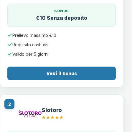
BONUS
€10 Senza deposito
Prelievo massimo €10
Requisito cash x5
Valido per 5 giorni
Vedi il bonus
2
Slotoro
★★★★★