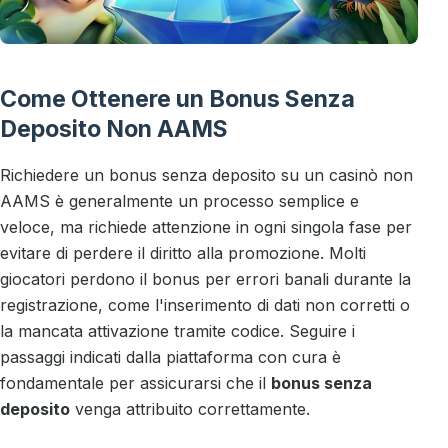
Come Ottenere un Bonus Senza
Deposito Non AAMS
Richiedere un bonus senza deposito su un casinò non
AAMS è generalmente un processo semplice e
veloce, ma richiede attenzione in ogni singola fase per
evitare di perdere il diritto alla promozione. Molti
giocatori perdono il bonus per errori banali durante la
registrazione, come l'inserimento di dati non corretti o
la mancata attivazione tramite codice. Seguire i
passaggi indicati dalla piattaforma con cura è
fondamentale per assicurarsi che il
bonus senza
deposito
venga attribuito correttamente.