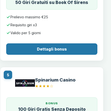
50 Giri Gratuiti su Book Of Sirens
Prelievo massimo €25
Requisito giri x3
Valido per 5 giorni
Dettagli bonus
5
Spinarium Casino
★★★★☆
BONUS
100 Giri Gratis Senza Deposito