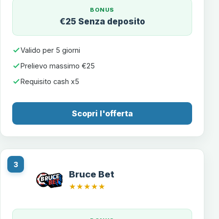
BONUS
€25 Senza deposito
Valido per 5 giorni
Prelievo massimo €25
Requisito cash x5
Scopri l'offerta
3
Bruce Bet
★★★★★