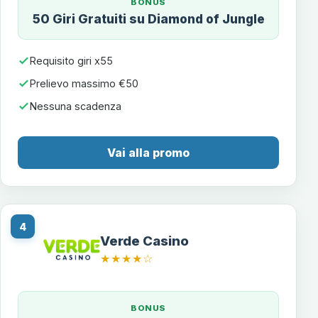
BONUS
50 Giri Gratuiti su Diamond of Jungle
Requisito giri x55
Prelievo massimo €50
Nessuna scadenza
Vai alla promo
4
Verde Casino
★★★★☆
BONUS