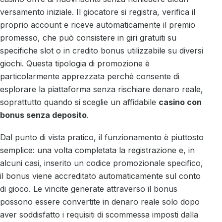
versamento iniziale. Il giocatore si registra, verifica il
proprio account e riceve automaticamente il premio
promesso, che può consistere in giri gratuiti su
specifiche slot o in credito bonus utilizzabile su diversi
giochi. Questa tipologia di promozione è
particolarmente apprezzata perché consente di
esplorare la piattaforma senza rischiare denaro reale,
soprattutto quando si sceglie un affidabile
casino con
bonus senza deposito
.
Dal punto di vista pratico, il funzionamento è piuttosto
semplice: una volta completata la registrazione e, in
alcuni casi, inserito un codice promozionale specifico,
il bonus viene accreditato automaticamente sul conto
di gioco. Le vincite generate attraverso il bonus
possono essere convertite in denaro reale solo dopo
aver soddisfatto i requisiti di scommessa imposti dalla