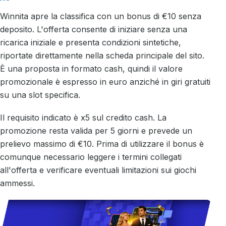
Winnita apre la classifica con un bonus di €10 senza
deposito. L'offerta consente di iniziare senza una
ricarica iniziale e presenta condizioni sintetiche,
riportate direttamente nella scheda principale del sito.
È una proposta in formato cash, quindi il valore
promozionale è espresso in euro anziché in giri gratuiti
su una slot specifica.
Il requisito indicato è x5 sul credito cash. La
promozione resta valida per 5 giorni e prevede un
prelievo massimo di €10. Prima di utilizzare il bonus è
comunque necessario leggere i termini collegati
all'offerta e verificare eventuali limitazioni sui giochi
ammessi.