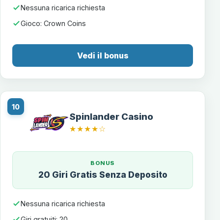
Nessuna ricarica richiesta
Gioco: Crown Coins
Vedi il bonus
10
Spinlander Casino
★★★★☆
BONUS
20 Giri Gratis Senza Deposito
Nessuna ricarica richiesta
Giri gratuiti: 20