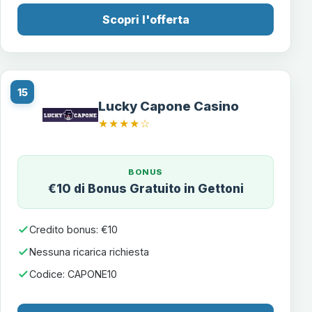
Scopri l'offerta
15
Lucky Capone Casino
★★★★☆
BONUS
€10 di Bonus Gratuito in Gettoni
Credito bonus: €10
Nessuna ricarica richiesta
Codice: CAPONE10