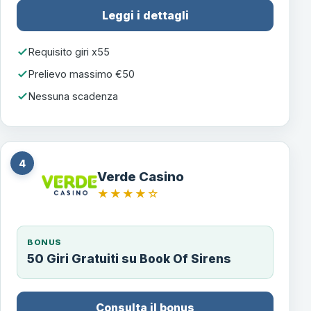
Leggi i dettagli
Requisito giri x55
Prelievo massimo €50
Nessuna scadenza
4
Verde Casino
★★★★☆
BONUS
50 Giri Gratuiti su Book Of Sirens
Consulta il bonus