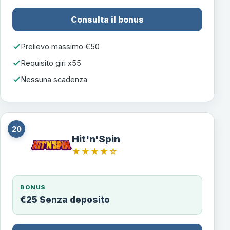
Consulta il bonus
Prelievo massimo €50
Requisito giri x55
Nessuna scadenza
20
Hit'n'Spin
★★★★☆
BONUS
€25 Senza deposito