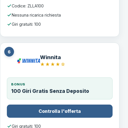
Codice: ZLLA100
Nessuna ricarica richiesta
Giri gratuiti: 100
6
Winnita
★★★★☆
BONUS
100 Giri Gratis Senza Deposito
Controlla l'offerta
Giri gratuiti: 100