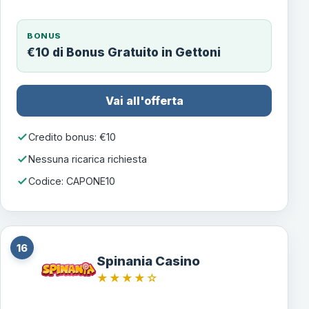
BONUS
€10 di Bonus Gratuito in Gettoni
Vai all'offerta
Credito bonus: €10
Nessuna ricarica richiesta
Codice: CAPONE10
16
Spinania Casino
★★★★☆