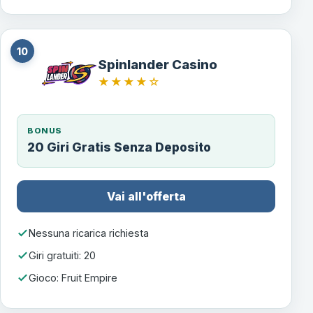
10
Spinlander Casino
★★★★☆
BONUS
20 Giri Gratis Senza Deposito
Vai all'offerta
Nessuna ricarica richiesta
Giri gratuiti: 20
Gioco: Fruit Empire