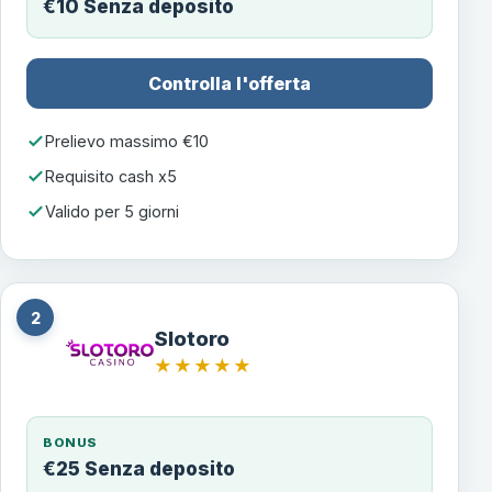
€10 Senza deposito
Controlla l'offerta
Prelievo massimo €10
Requisito cash x5
Valido per 5 giorni
2
Slotoro
★★★★★
BONUS
€25 Senza deposito