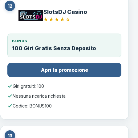
12
SlotsDJ Casino
★★★★☆
BONUS
100 Giri Gratis Senza Deposito
Apri la promozione
Giri gratuiti: 100
Nessuna ricarica richiesta
Codice: BONUS100
13