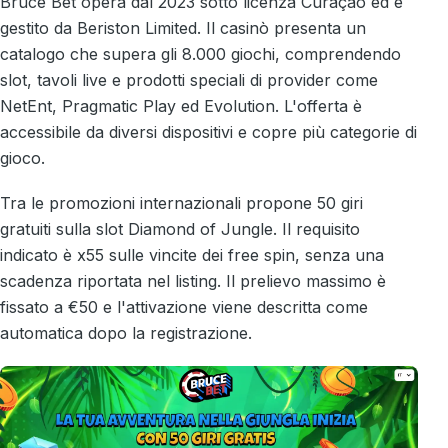
Bruce Bet opera dal 2023 sotto licenza Curaçao ed è
gestito da Beriston Limited. Il casinò presenta un
catalogo che supera gli 8.000 giochi, comprendendo
slot, tavoli live e prodotti speciali di provider come
NetEnt, Pragmatic Play ed Evolution. L'offerta è
accessibile da diversi dispositivi e copre più categorie di
gioco.
Tra le promozioni internazionali propone 50 giri
gratuiti sulla slot Diamond of Jungle. Il requisito
indicato è x55 sulle vincite dei free spin, senza una
scadenza riportata nel listing. Il prelievo massimo è
fissato a €50 e l'attivazione viene descritta come
automatica dopo la registrazione.