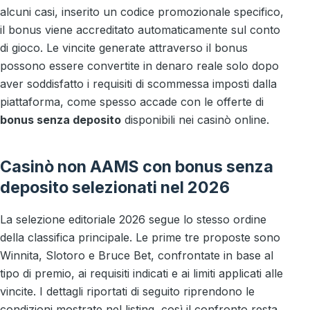
alcuni casi, inserito un codice promozionale specifico,
il bonus viene accreditato automaticamente sul conto
di gioco. Le vincite generate attraverso il bonus
possono essere convertite in denaro reale solo dopo
aver soddisfatto i requisiti di scommessa imposti dalla
piattaforma, come spesso accade con le offerte di
bonus senza deposito
disponibili nei casinò online.
Casinò non AAMS con bonus senza
deposito selezionati nel 2026
La selezione editoriale 2026 segue lo stesso ordine
della classifica principale. Le prime tre proposte sono
Winnita, Slotoro e Bruce Bet, confrontate in base al
tipo di premio, ai requisiti indicati e ai limiti applicati alle
vincite. I dettagli riportati di seguito riprendono le
condizioni mostrate nel listing, così il confronto resta