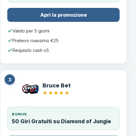
Apri la promozione
Valido per 5 giorni
Prelievo massimo €25
Requisito cash x5
3
Bruce Bet
★★★★★
BONUS
50 Giri Gratuiti su Diamond of Jungle