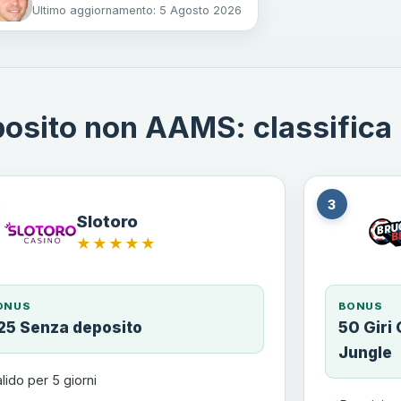
Ultimo aggiornamento: 5 Agosto 2026
osito non AAMS: classifica
3
Slotoro
★★★★★
ONUS
BONUS
25 Senza deposito
50 Giri 
Jungle
lido per 5 giorni