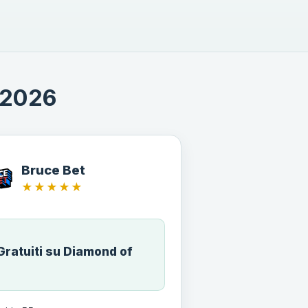
 2026
Bruce Bet
★★★★★
Gratuiti su Diamond of