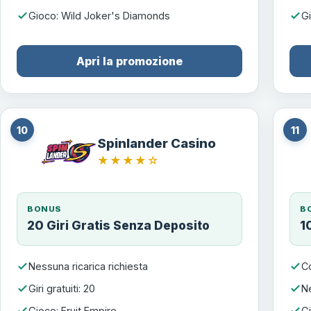
Gioco: Wild Joker's Diamonds
Gi
Apri la promozione
10
11
Spinlander Casino
★★★★☆
BONUS
B
20 Giri Gratis Senza Deposito
1
Nessuna ricarica richiesta
C
Giri gratuiti: 20
Ne
Gioco: Fruit Empire
Gi