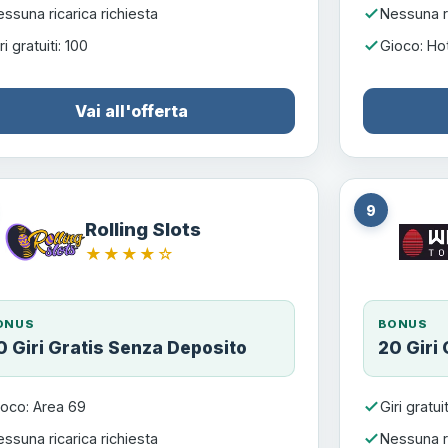
ssuna ricarica richiesta
Nessuna ri
ri gratuiti: 100
Gioco: Ho
Vai all'offerta
9
Rolling Slots
★★★★☆
ONUS
BONUS
0 Giri Gratis Senza Deposito
20 Giri
ioco: Area 69
Giri gratuit
ssuna ricarica richiesta
Nessuna ri