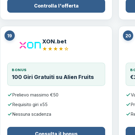
Controlla l'offerta
19
20
XON.bet
★★★★☆
BONUS
B
100 Giri Gratuiti su Alien Fruits
€
Prelievo massimo €50
Va
Requisito giri x55
P
Nessuna scadenza
R
Consulta il bonus