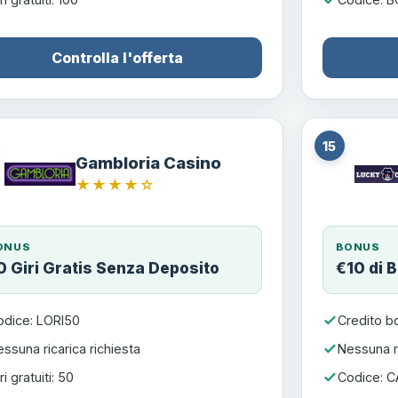
Controlla l'offerta
15
Gambloria Casino
★★★★☆
ONUS
BONUS
0 Giri Gratis Senza Deposito
€10 di B
odice: LORI50
Credito b
ssuna ricarica richiesta
Nessuna ri
ri gratuiti: 50
Codice: 