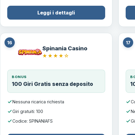
Leggi i dettagli
16
17
Spinania Casino
★★★★☆
BONUS
B
100 Giri Gratis senza deposito
1
Nessuna ricarica richiesta
C
Giri gratuiti: 100
Ne
Codice: SPINANIAFS
Gi