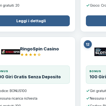
ri gratuiti: 20
Gioco: Cr
Leggi i dettagli
12
RingoSpin Casino
★★★★☆
ONUS
BONUS
00 Giri Gratis Senza Deposito
100 Gir
odice: BONUS100
Giri gratuit
ssuna ricarica richiesta
Nessuna ri
ri gratuiti: 100
Codice: 