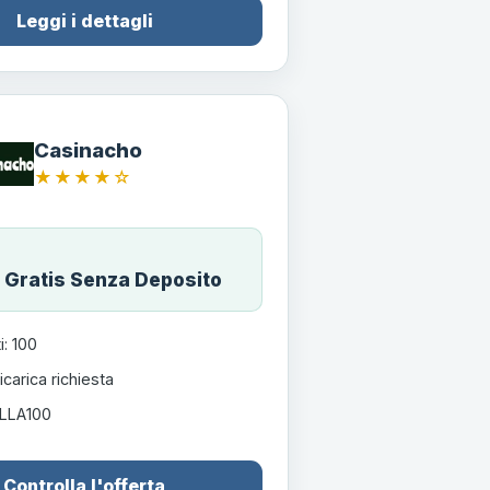
Leggi i dettagli
Casinacho
★★★★☆
i Gratis Senza Deposito
i: 100
carica richiesta
ILLA100
Controlla l'offerta