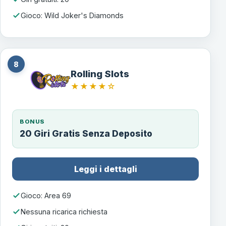
Gioco: Wild Joker's Diamonds
8
Rolling Slots
★★★★☆
BONUS
20 Giri Gratis Senza Deposito
Leggi i dettagli
Gioco: Area 69
Nessuna ricarica richiesta