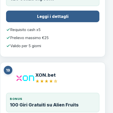
Leggi i dettagli
Requisito cash x5
Prelievo massimo €25
Valido per 5 giorni
19
XON.bet
★★★★☆
BONUS
100 Giri Gratuiti su Alien Fruits