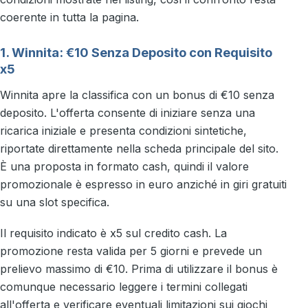
coerente in tutta la pagina.
1. Winnita: €10 Senza Deposito con Requisito
x5
Winnita apre la classifica con un bonus di €10 senza
deposito. L'offerta consente di iniziare senza una
ricarica iniziale e presenta condizioni sintetiche,
riportate direttamente nella scheda principale del sito.
È una proposta in formato cash, quindi il valore
promozionale è espresso in euro anziché in giri gratuiti
su una slot specifica.
Il requisito indicato è x5 sul credito cash. La
promozione resta valida per 5 giorni e prevede un
prelievo massimo di €10. Prima di utilizzare il bonus è
comunque necessario leggere i termini collegati
all'offerta e verificare eventuali limitazioni sui giochi