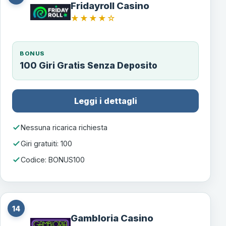
Fridayroll Casino
★★★★☆
BONUS
100 Giri Gratis Senza Deposito
Leggi i dettagli
Nessuna ricarica richiesta
Giri gratuiti: 100
Codice: BONUS100
14
Gambloria Casino