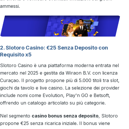
ammessi.
2. Slotoro Casino: €25 Senza Deposito con
Requisito x5
Slotoro Casino è una piattaforma moderna entrata nel
mercato nel 2025 e gestita da Wiraon B.V. con licenza
Curaçao. Il progetto propone più di 5.000 titoli tra slot,
giochi da tavolo e live casino. La selezione dei provider
include nomi come Evolution, Play'n GO e Betsoft,
offrendo un catalogo articolato su più categorie.
Nel segmento
casino bonus senza deposito
, Slotoro
propone €25 senza ricarica iniziale. Il bonus viene