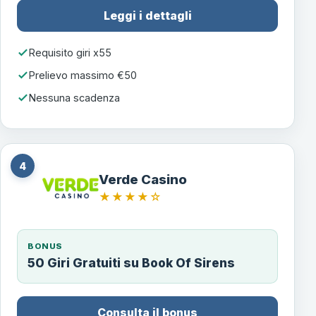
Leggi i dettagli
Requisito giri x55
Prelievo massimo €50
Nessuna scadenza
4
Verde Casino
★★★★☆
BONUS
50 Giri Gratuiti su Book Of Sirens
Consulta il bonus