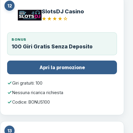
12
SlotsDJ Casino
★★★★☆
BONUS
100 Giri Gratis Senza Deposito
Apri la promozione
Giri gratuiti: 100
Nessuna ricarica richiesta
Codice: BONUS100
13