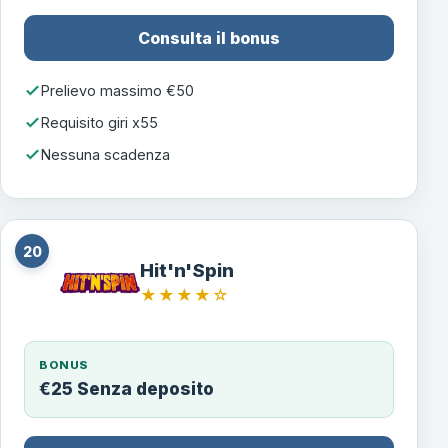
Consulta il bonus
Prelievo massimo €50
Requisito giri x55
Nessuna scadenza
20
Hit'n'Spin
★★★★☆
BONUS
€25 Senza deposito