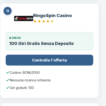
11
RingoSpin Casino
★★★★☆
BONUS
100 Giri Gratis Senza Deposito
Controlla l'offerta
Codice: BONUS100
Nessuna ricarica richiesta
Giri gratuiti: 100