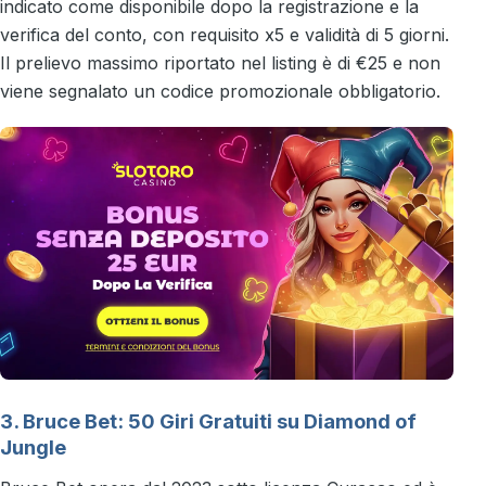
indicato come disponibile dopo la registrazione e la
verifica del conto, con requisito x5 e validità di 5 giorni.
Il prelievo massimo riportato nel listing è di €25 e non
viene segnalato un codice promozionale obbligatorio.
3. Bruce Bet: 50 Giri Gratuiti su Diamond of
Jungle