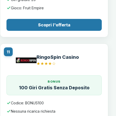
Gioco: Fruit Empire
Scopri l'offerta
11
RingoSpin Casino
★★★★☆
BONUS
100 Giri Gratis Senza Deposito
Codice: BONUS100
Nessuna ricarica richiesta