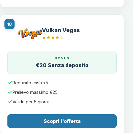
18
Vulkan Vegas
★★★★☆
BONUS
€20 Senza deposito
Requisito cash x5
Prelievo massimo €25
Valido per 5 giorni
Scopri l'offerta